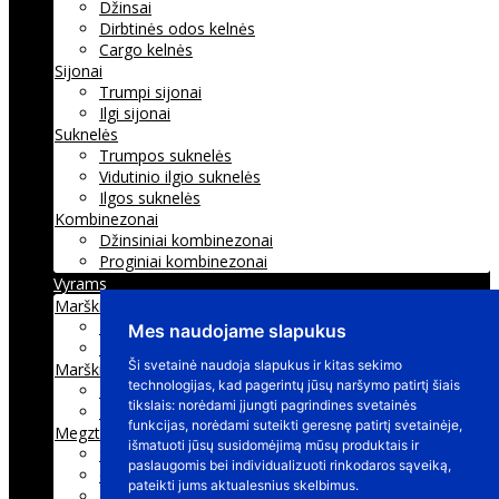
Mes naudojame slapukus
Ši svetainė naudoja slapukus ir kitas sekimo
technologijas, kad pagerintų jūsų naršymo patirtį šiais
tikslais:
norėdami įjungti pagrindines svetainės
funkcijas
,
norėdami suteikti geresnę patirtį svetainėje
,
išmatuoti jūsų susidomėjimą mūsų produktais ir
paslaugomis bei individualizuoti rinkodaros sąveiką
,
pateikti jums aktualesnius skelbimus
.