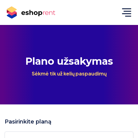
Plano
užsakymas
Sėkmė tik už kelių paspaudimų
Pasirinkite planą