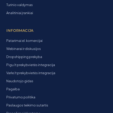
Turinio valdymas
Analitiniai įrankiai
INFORMACIJA
Patarimai el. komercijai
Webinarai ir diskusijos
Dropshipping prekyba
Pigu.lt prekybvietės integracija
Varle.lt prekybvietės integracija
Naudotojo gidas
Pagalba
Privatumo politika
Paslaugos teikimo sutartis