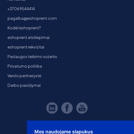
+37069544414
pagalba@eshoprent.com
Kodėl eshoprent?
eshoprent atsiliepimai
eshoprent rekvizitai
Paslaugos teikimo sutartis
Privatumo politika
Verslo partnerystė
Darbo pasiūlymai
Mes naudojame slapukus