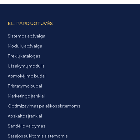
EL. PARDUOTUVĖS
Sistemos apžvalga
Modulių apžvalga
Prekių katalogas
Užsakymų modulis
Apmokėjimo būdai
Pristatymo būdai
Marketingo įrankiai
Optimizavimas paieškos sistemoms
Apskaitos įrankiai
Sandėlio valdymas
Sąsajos su kitomis sistemomis