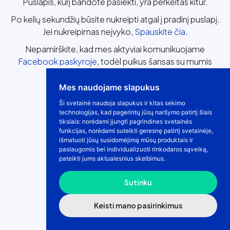
Puslapis, kurį bandote pasiekti, yra perkeltas kitur.
Po kelių sekundžių būsite nukreipti atgal į pradinį puslapį.
Jei nukreipimas neįvyko,
Spauskite čia
.
Nepamirškite, kad mes aktyviai komunikuojame
Facebook paskyroje
, todėl puikus šansas su mumis
susipažinti plačiau! ;)
Mes naudojame slapukus
Ši svetainė naudoja slapukus ir kitas sekimo
technologijas, kad pagerintų jūsų naršymo patirtį šiais
tikslais:
norėdami įjungti pagrindines svetainės
funkcijas
,
norėdami suteikti geresnę patirtį svetainėje
,
išmatuoti jūsų susidomėjimą mūsų produktais ir
paslaugomis bei individualizuoti rinkodaros sąveiką
,
pateikti jums aktualesnius skelbimus
.
Sutinku
Keisti mano pasirinkimus