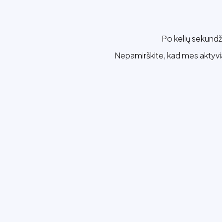
Po kelių sekundži
Nepamirškite, kad mes aktyv