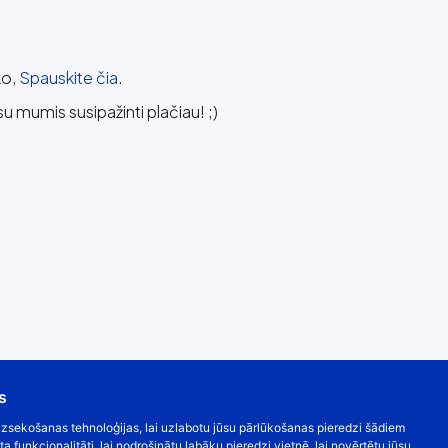
ko,
Spauskite čia
.
su mumis susipažinti plačiau! ;)
s
s izsekošanas tehnoloģijas, lai uzlabotu jūsu pārlūkošanas pieredzi šādiem
ta funkcionalitāti
,
lai nodrošinātu labāku pieredzi vietnē
,
lai novērtētu jūsu