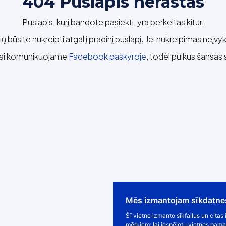
404 Puslapis nerastas
Puslapis, kurį bandote pasiekti, yra perkeltas kitur.
ų būsite nukreipti atgal į pradinį puslapį. Jei nukreipimas neįvy
iai komunikuojame
Facebook paskyroje
, todėl puikus šansas 
Mēs izmantojam sīkdatne
Šī vietne izmanto sīkfailus un cita
mērķiem:
lai iespējotu vietnes pama