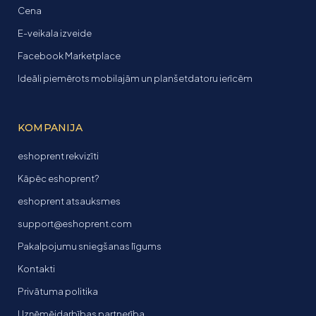
Cena
E-veikala izveide
Facebook Marketplace
Ideāli piemērots mobilajām un planšetdatoru ierīcēm
KOMPANIJA
eshoprent rekvizīti
Kāpēc eshoprent?
eshoprent atsauksmes
support@eshoprent.com
Pakalpojumu sniegšanas līgums
Kontakti
Privātuma politika
Uzņēmējdarbības partnerība