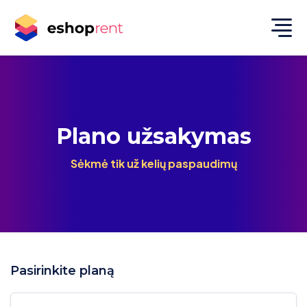
Plano
užsakymas
Sėkmė tik už kelių paspaudimų
Pasirinkite planą