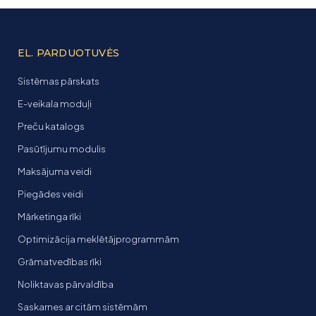
EL. PARDUOTUVĖS
Sistēmas pārskats
E-veikala moduļi
Preču katalogs
Pasūtījumu modulis
Maksājuma veidi
Piegādes veidi
Mārketinga rīki
Optimizācija meklētājprogrammām
Grāmatvedības rīki
Noliktavas pārvaldība
Saskarnes ar citām sistēmām