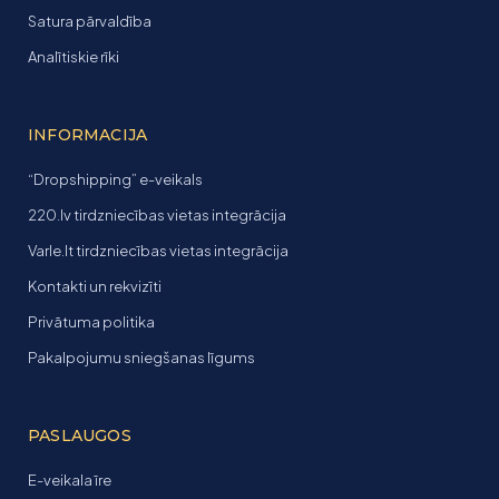
Satura pārvaldība
Analītiskie rīki
INFORMACIJA
“Dropshipping” e-veikals
220.lv tirdzniecības vietas integrācija
Varle.lt tirdzniecības vietas integrācija
Kontakti un rekvizīti
Privātuma politika
Pakalpojumu sniegšanas līgums
PASLAUGOS
E-veikala īre