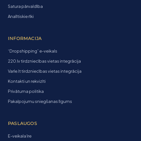
Satura pārvaldība
Analītiskie rīki
INFORMACIJA
“Dropshipping” e-veikals
220.lv tirdzniecības vietas integrācija
Varle.lt tirdzniecības vietas integrācija
Kontakti un rekvizīti
Privātuma politika
Pakalpojumu sniegšanas līgums
PASLAUGOS
E-veikala īre