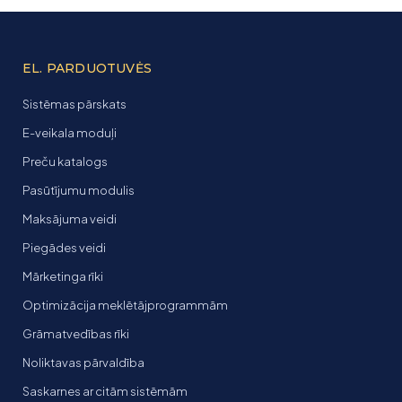
EL. PARDUOTUVĖS
Sistēmas pārskats
E-veikala moduļi
Preču katalogs
Pasūtījumu modulis
Maksājuma veidi
Piegādes veidi
Mārketinga rīki
Optimizācija meklētājprogrammām
Grāmatvedības rīki
Noliktavas pārvaldība
Saskarnes ar citām sistēmām