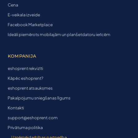
Cena
E-veikala izveide
Facebook Marketplace
Ideāli piemērots mobilajām un planšetdatoru ierīcēm
KOMPANIJA
eshoprent rekvizīti
Kāpēc eshoprent?
eshoprent atsauksmes
Pakalpojumu sniegšanas līgums
Kontakti
support@eshoprent.com
Privātuma politika
Uzņēmējdarbības partnerība