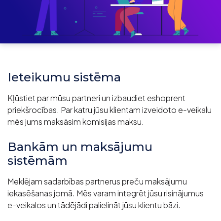
Ieteikumu sistēma
Kļūstiet par mūsu partneri un izbaudiet eshoprent
priekšrocības. Par katru jūsu klientam izveidoto e-veikalu
mēs jums maksāsim komisijas maksu.
Bankām un maksājumu
sistēmām
Meklējam sadarbības partnerus preču maksājumu
iekasēšanas jomā. Mēs varam integrēt jūsu risinājumus
e-veikalos un tādējādi palielināt jūsu klientu bāzi.