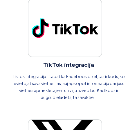
TikTok integrācija
TikTok integrācija - tāpat kā Facebook pixel, tas ir kods, ko
ievietojat savā vietnē. Tas ļauj apkopot informāciju par jūsu
vietnes apmeklētājiem un viņu uzvedību. Kad kods ir
augšupielādēts, tā savāktie...