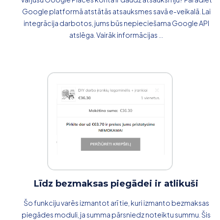
Google platformā atstātās atsauksmes savā e-veikalā. Lai
integrācija darbotos, jums būs nepieciešama Google API
atslēga. Vairāk informācijas ...
Līdz bezmaksas piegādei ir atlikuši
Šo funkciju varēs izmantot arī tie, kuri izmanto bezmaksas
piegādes moduli, ja summa pārsniedz noteiktu summu. Šis