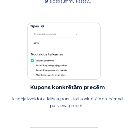
atlaides summu. Pastāv...
Kupons konkrētām precēm
Iespēja izveidot atlaižu kuponu tikai konkrētām precēm vai
pat vienai precei....