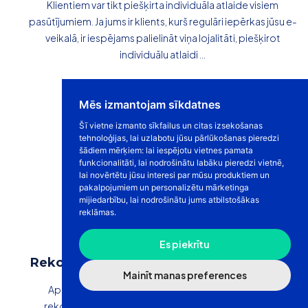
Klientiem var tikt piešķirta individuāla atlaide visiem
pasūtījumiem. Ja jums ir klients, kurš regulāri iepērkas jūsu e-
veikalā, ir iespējams palielināt viņa lojalitāti, piešķirot
individuālu atlaidi ...
Mēs izmantojam sīkdatnes
Šī vietne izmanto sīkfailus un citas izsekošanas
tehnoloģijas, lai uzlabotu jūsu pārlūkošanas pieredzi
šādiem mērķiem:
lai iespējotu vietnes pamata
funkcionalitāti
,
lai nodrošinātu labāku pieredzi vietnē
,
lai novērtētu jūsu interesi par mūsu produktiem un
pakalpojumiem un personalizētu mārketinga
mijiedarbību
,
lai nodrošinātu jums atbilstošākas
reklāmas
.
Es piekrītu
Rekomendācijas (angļ. affiliate) modulis
Mainīt manas preferences
Apmeklētāji var reģistrēties kā partneri un kopīgot
rekomendācijas saiti, un par katru veikto pirkumu var