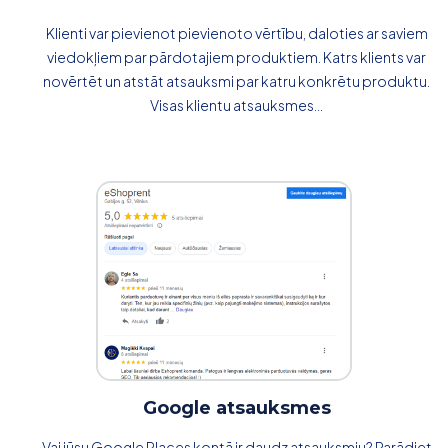
Klienti var pievienot pievienoto vērtību, daloties ar saviem
viedokļiem par pārdotajiem produktiem. Katrs klients var
novērtēt un atstāt atsauksmi par katru konkrētu produktu.
Visas klientu atsauksmes...
Google atsauksmes
Vai jūsu Google Places kontā ir daudz atsauksmju? Parādiet