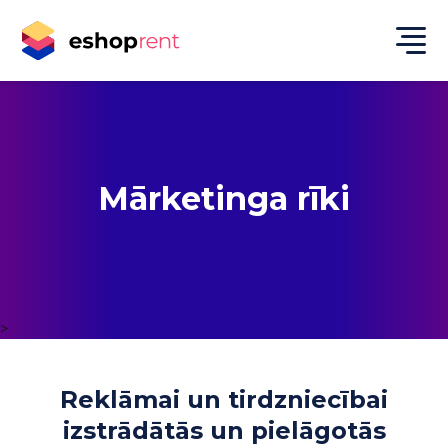
Mārketinga rīki
>
Reklāmai un tirdzniecībai
izstrādātās un pielāgotās