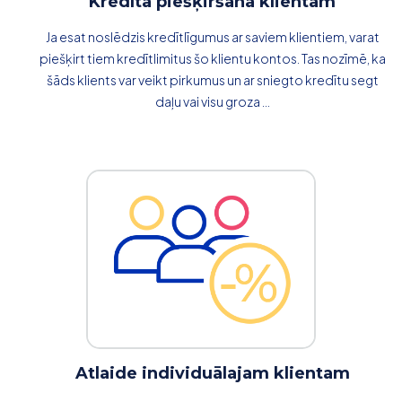
Kredīta piešķiršana klientam
Ja esat noslēdzis kredītlīgumus ar saviem klientiem, varat
piešķirt tiem kredītlimitus šo klientu kontos. Tas nozīmē, ka
šāds klients var veikt pirkumus un ar sniegto kredītu segt
daļu vai visu groza ...
Atlaide individuālajam klientam