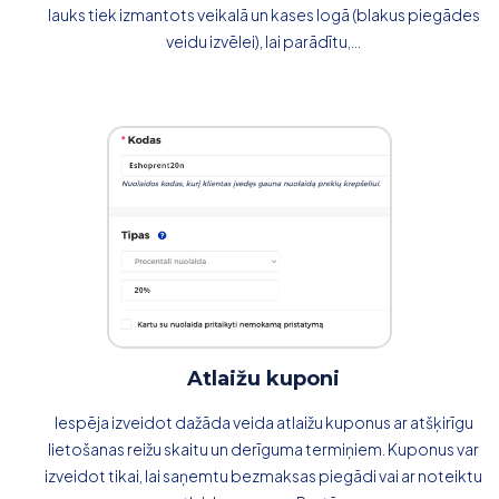
lauks tiek izmantots veikalā un kases logā (blakus piegādes
veidu izvēlei), lai parādītu,...
Atlaižu kuponi
Iespēja izveidot dažāda veida atlaižu kuponus ar atšķirīgu
lietošanas reižu skaitu un derīguma termiņiem. Kuponus var
izveidot tikai, lai saņemtu bezmaksas piegādi vai ar noteiktu