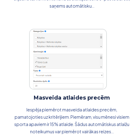
saņems automātisku...
Masveida atlaides precēm
Iespēja piemērot masveida atlaides precēm,
pamatojoties uz kritērijiem. Piemēram, visu mēnesi visiem
sporta apaviem ir 15% atlaide. Šādus automātiskus atlaižu
noteikumus var piemērot vairākas reizes...