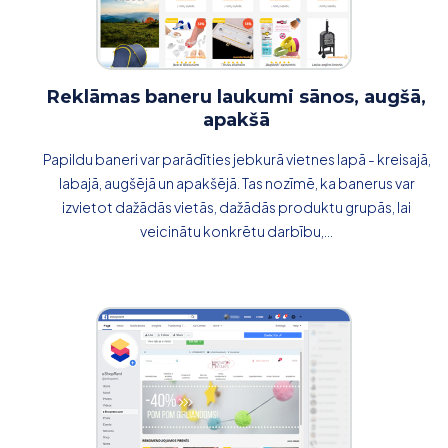
Reklāmas baneru laukumi sānos, augšā,
apakšā
Papildu baneri var parādīties jebkurā vietnes lapā - kreisajā,
labajā, augšējā un apakšējā. Tas nozīmē, ka banerus var
izvietot dažādās vietās, dažādās produktu grupās, lai
veicinātu konkrētu darbību,...