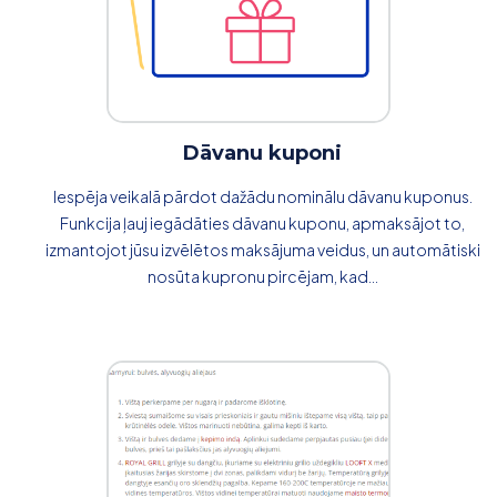
Dāvanu kuponi
Iespēja veikalā pārdot dažādu nominālu dāvanu kuponus.
Funkcija ļauj iegādāties dāvanu kuponu, apmaksājot to,
izmantojot jūsu izvēlētos maksājuma veidus, un automātiski
nosūta kupronu pircējam, kad...