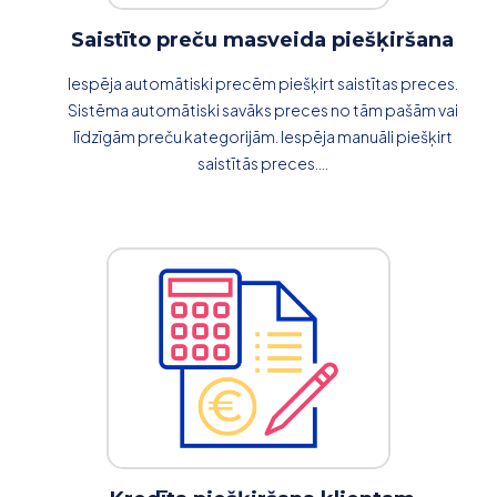
Saistīto preču masveida piešķiršana
Iespēja automātiski precēm piešķirt saistītas preces.
Sistēma automātiski savāks preces no tām pašām vai
līdzīgām preču kategorijām. Iespēja manuāli piešķirt
saistītās preces....