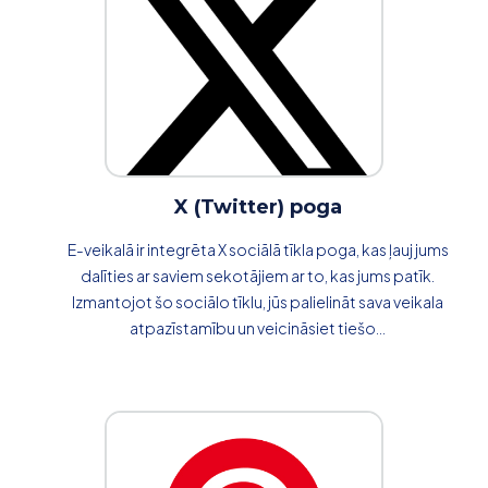
X (Twitter) poga
E-veikalā ir integrēta X sociālā tīkla poga, kas ļauj jums
dalīties ar saviem sekotājiem ar to, kas jums patīk.
Izmantojot šo sociālo tīklu, jūs palielināt sava veikala
atpazīstamību un veicināsiet tiešo...