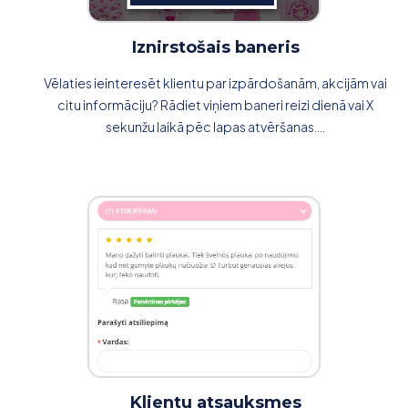
Iznirstošais baneris
Vēlaties ieinteresēt klientu par izpārdošanām, akcijām vai
citu informāciju? Rādiet viņiem baneri reizi dienā vai X
sekunžu laikā pēc lapas atvēršanas....
Klientu atsauksmes