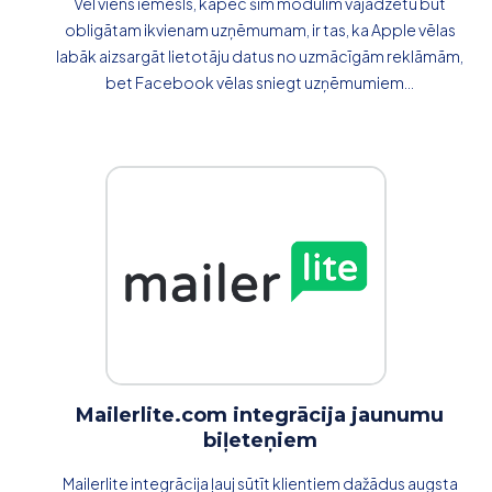
Vēl viens iemesls, kāpēc šim modulim vajadzētu būt
obligātam ikvienam uzņēmumam, ir tas, ka Apple vēlas
labāk aizsargāt lietotāju datus no uzmācīgām reklāmām,
bet Facebook vēlas sniegt uzņēmumiem...
Mailerlite.com integrācija jaunumu
biļeteņiem
Mailerlite integrācija ļauj sūtīt klientiem dažādus augsta