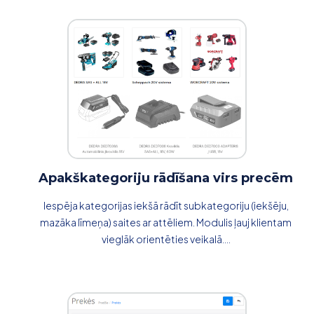
Apakškategoriju rādīšana virs precēm
Iespēja kategorijas iekšā rādīt subkategoriju (iekšēju,
mazāka līmeņa) saites ar attēliem. Modulis ļauj klientam
vieglāk orientēties veikalā....