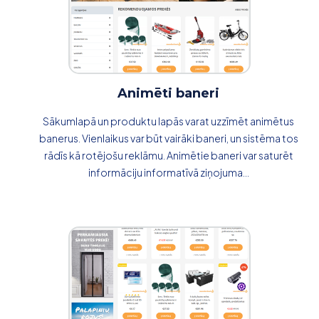
Animēti baneri
Sākumlapā un produktu lapās varat uzzīmēt animētus
banerus. Vienlaikus var būt vairāki baneri, un sistēma tos
rādīs kā rotējošu reklāmu. Animētie baneri var saturēt
informāciju informatīvā ziņojuma...