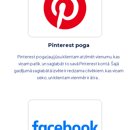
Pinterest poga
Pinterest poga ļauj jūsu klientam atzīmēt vienumu, kas
viņam patīk, un saglabāt to savā Pinterest kontā. Šajā
gadījumā saglabātā izvēle ir redzama cilvēkiem, kas viņam
seko, un klientam vienmēr ir ātra...