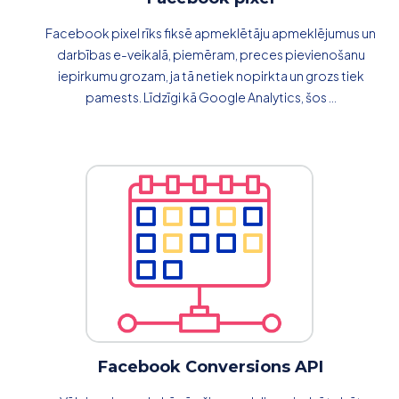
Facebook pixel rīks fiksē apmeklētāju apmeklējumus un
darbības e-veikalā, piemēram, preces pievienošanu
iepirkumu grozam, ja tā netiek nopirkta un grozs tiek
pamests. Līdzīgi kā Google Analytics, šos ...
Facebook Conversions API