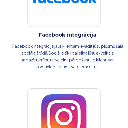
Facebook integrācija
Facebook integrācija ļaus klientam ievadīt jūsu plūsmu šajā
sociālajā tīklā. Sociālie tīkli palielina jūsu e-veikala
atpazīstamību un veicina pārdošanu, jo klienti var
komunicēt ar jums vai cits ar citu,...