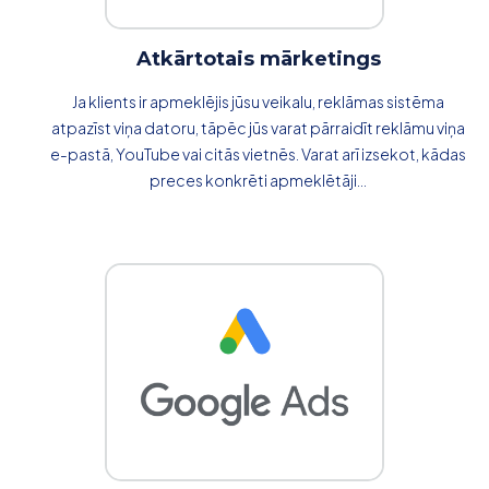
Atkārtotais mārketings
Ja klients ir apmeklējis jūsu veikalu, reklāmas sistēma
atpazīst viņa datoru, tāpēc jūs varat pārraidīt reklāmu viņa
e-pastā, YouTube vai citās vietnēs. Varat arī izsekot, kādas
preces konkrēti apmeklētāji...