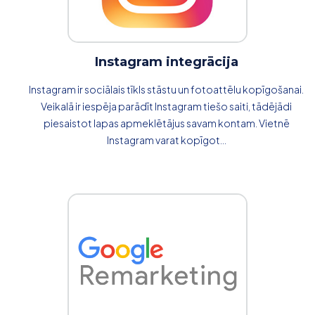
Instagram integrācija
Instagram ir sociālais tīkls stāstu un fotoattēlu kopīgošanai.
Veikalā ir iespēja parādīt Instagram tiešo saiti, tādējādi
piesaistot lapas apmeklētājus savam kontam. Vietnē
Instagram varat kopīgot...