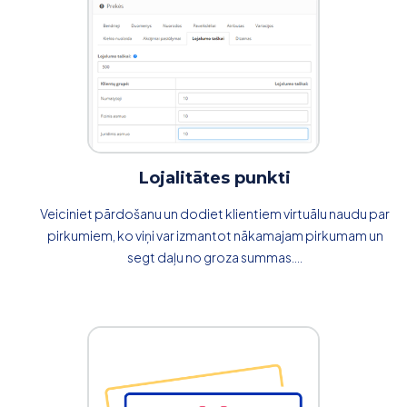
Lojalitātes punkti
Veiciniet pārdošanu un dodiet klientiem virtuālu naudu par
pirkumiem, ko viņi var izmantot nākamajam pirkumam un
segt daļu no groza summas....