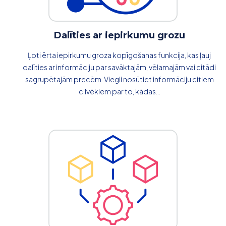
Dalīties ar iepirkumu grozu
Ļoti ērta iepirkumu groza kopīgošanas funkcija, kas ļauj
dalīties ar informāciju par savāktajām, vēlamajām vai citādi
sagrupētajām precēm. Viegli nosūtiet informāciju citiem
cilvēkiem par to, kādas...