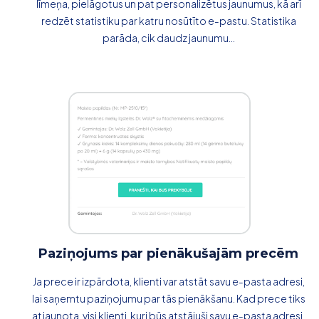
līmeņa, pielāgotus un pat personalizētus jaunumus, kā arī
redzēt statistiku par katru nosūtīto e-pastu. Statistika
parāda, cik daudz jaunumu...
Paziņojums par pienākušajām precēm
Ja prece ir izpārdota, klienti var atstāt savu e-pasta adresi,
lai saņemtu paziņojumu par tās pienākšanu. Kad prece tiks
atjaunota, visi klienti, kuri būs atstājuši savu e-pasta adresi,