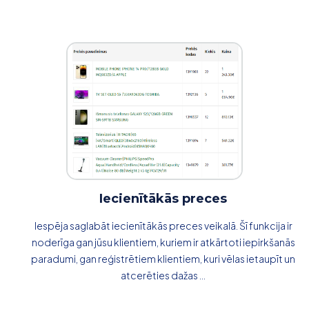
Iecienītākās preces
Iespēja saglabāt iecienītākās preces veikalā. Šī funkcija ir
noderīga gan jūsu klientiem, kuriem ir atkārtoti iepirkšanās
paradumi, gan reģistrētiem klientiem, kuri vēlas ietaupīt un
atcerēties dažas ...