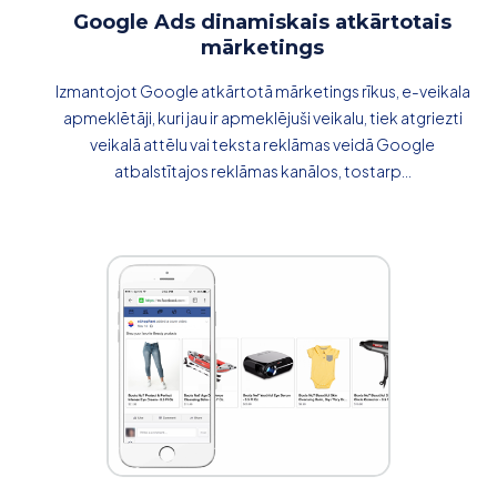
Google Ads dinamiskais atkārtotais
mārketings
Izmantojot Google atkārtotā mārketings rīkus, e-veikala
apmeklētāji, kuri jau ir apmeklējuši veikalu, tiek atgriezti
veikalā attēlu vai teksta reklāmas veidā Google
atbalstītajos reklāmas kanālos, tostarp...