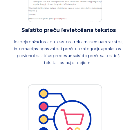
Saistīto preču ievietošana tekstos
Iespēja dažādos lapu tekstos - reklāmas emuāra rakstos,
informācijas lapās vai pat preču un kategoriju aprakstos -
pievienot saistītas preces un saistīto preču saites tieši
tekstā. Tas ļauj pircējiem ...