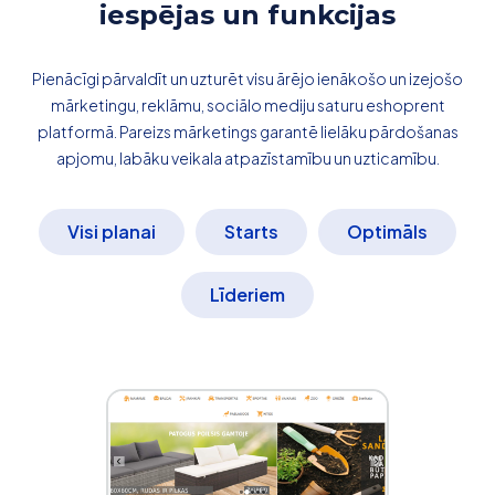
iespējas un funkcijas
Pienācīgi pārvaldīt un uzturēt visu ārējo ienākošo un izejošo
mārketingu, reklāmu, sociālo mediju saturu eshoprent
platformā. Pareizs mārketings garantē lielāku pārdošanas
apjomu, labāku veikala atpazīstamību un uzticamību.
Visi planai
Starts
Optimāls
Līderiem