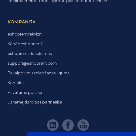
Ideāli piemērots mobilajām un planšetdatoru ierīcēm
KOMPANIJA
eshoprent rekvizīti
Kāpēc eshoprent?
eshoprent atsauksmes
support@eshoprent.com
Pakalpojumu sniegšanas līgums
Kontakti
Privātuma politika
Uzņēmējdarbības partnerība