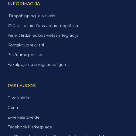
INFORMACIJA
“Dropshipping” e-veikals
220.lv tirdzniecības vietas integrācija
Varle.lt tirdzniecības vietas integrācija
Kontakti un rekvizīti
Privātuma politika
Pakalpojumu sniegšanas līgums
PASLAUGOS
E-veikala īre
Cena
E-veikala izveide
Facebook Marketplace