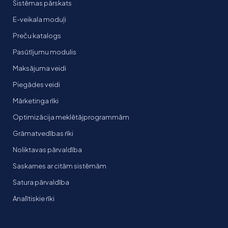
Sistēmas pārskats
E-veikala moduļi
Preču katalogs
Pasūtījumu modulis
Maksājuma veidi
Piegādes veidi
Mārketinga rīki
Optimizācija meklētājprogrammām
Grāmatvedības rīki
Noliktavas pārvaldība
Saskarnes ar citām sistēmām
Satura pārvaldība
Analītiskie rīki