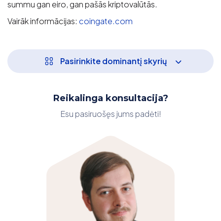
summu gan eiro, gan pašās kriptovalūtās.
Vairāk informācijas:
coingate.com
Pasirinkite dominantį skyrių
Reikalinga konsultacija?
Esu pasiruošęs jums padėti!