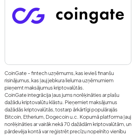
CoinGate – fintech uzņēmums, kas ievieš finanšu
risinājumus, kas ļauj jebkura lieluma uzņēmumiem
pieņemt maksājumus kriptovalūtās.
CoinGate integrācija ļaus jums norēķināties ar plašu
dažādu kriptovalūtu klāstu. Pieņemiet maksājumus
dažādās kriptovalūtās, tostarp ārkārtīgi populārajās
Bitcoin, Etherium, Dogecoin u.c. Kopumā platforma ļauj
norēķināties ar vairāk nekā 70 dažādām kriptovalūtām, un
pārdevēja kontā var reģistrēt precīzu nopelnīto vienību