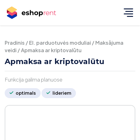
Pradinis
/
El. parduotuvės moduliai
/
Maksājuma
veidi
/
Apmaksa ar kriptovalūtu
Apmaksa ar kriptovalūtu
Funkcija galima planuose
optimals
lideriem