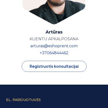
Artūras
KLIENTU APKALPOŠANA
arturas@eshoprent.com
+37064844462
Registruotis konsultacijai
EL. PARDUOTUVĖS