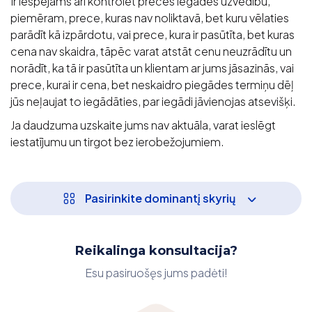
Ir iespējams arī kontrolēt preces iegādes uzvedību,
piemēram, prece, kuras nav noliktavā, bet kuru vēlaties
parādīt kā izpārdotu, vai prece, kura ir pasūtīta, bet kuras
cena nav skaidra, tāpēc varat atstāt cenu neuzrādītu un
norādīt, ka tā ir pasūtīta un klientam ar jums jāsazinās, vai
prece, kurai ir cena, bet neskaidro piegādes termiņu dēļ
jūs neļaujat to iegādāties, par iegādi jāvienojas atsevišķi.
Ja daudzuma uzskaite jums nav aktuāla, varat ieslēgt
iestatījumu un tirgot bez ierobežojumiem.
Pasirinkite dominantį skyrių
Reikalinga konsultacija?
Esu pasiruošęs jums padėti!