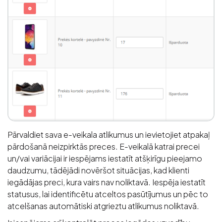
Pārvaldiet sava e-veikala atlikumus un ievietojiet atpakaļ
pārdošanā neizpirktās preces. E-veikalā katrai precei
un/vai variācijai ir iespējams iestatīt atšķirīgu pieejamo
daudzumu, tādējādi novēršot situācijas, kad klienti
iegādājas preci, kura vairs nav noliktavā. Iespēja iestatīt
statusus, lai identificētu atceltos pasūtījumus un pēc to
atcelšanas automātiski atgrieztu atlikumus noliktavā.