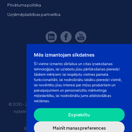
Privātuma politika
Uzņēmējdarbības partnerība
Mēs izmantojam sīkdatnes
Šī vietne izmanto sīkfailus un citas izsekošanas
tehnoloģijas, lai uzlabotu jūsu pārlūkošanas pieredzi
šādiem mērķiem:
lai iespējotu vietnes pamata
funkcionalitāti
,
lai nodrošinātu labāku pieredzi vietnē
,
lai novērtētu jūsu interesi par mūsu produktiem un
pakalpojumiem un personalizētu mārketinga
mijiedarbību
,
lai nodrošinātu jums atbilstošākas
reklāmas
.
© 2010 - 2026 eshoprent prekinis ženklas saugomas. Kopijuoti
ir platinti svetainės turinį be sutikimo griežtai draudžiama.
Es piekrītu
Kainos nurodytos be PVM
Mainīt manas preferences
E-veikala īres cena
“Dropshipping” e-veikals