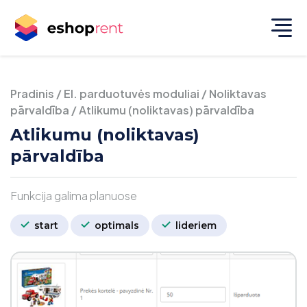
Pradinis
/
El. parduotuvės moduliai
/
Noliktavas
pārvaldība
/
Atlikumu (noliktavas) pārvaldība
Atlikumu (noliktavas)
pārvaldība
Funkcija galima planuose
start
optimals
lideriem