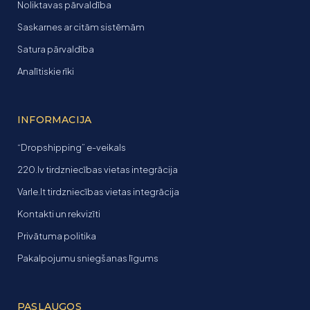
Noliktavas pārvaldība
Saskarnes ar citām sistēmām
Satura pārvaldība
Analītiskie rīki
INFORMACIJA
“Dropshipping” e-veikals
220.lv tirdzniecības vietas integrācija
Varle.lt tirdzniecības vietas integrācija
Kontakti un rekvizīti
Privātuma politika
Pakalpojumu sniegšanas līgums
PASLAUGOS