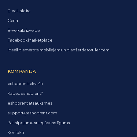
E-veikala īre
Cena
E-veikala izveide
Facebook Marketplace
Ideāli piemērots mobilajām un planšetdatoru ierīcēm
KOMPANIJA
eshoprent rekvizīti
Kāpēc eshoprent?
eshoprent atsauksmes
support@eshoprent.com
Pakalpojumu sniegšanas līgums
Kontakti