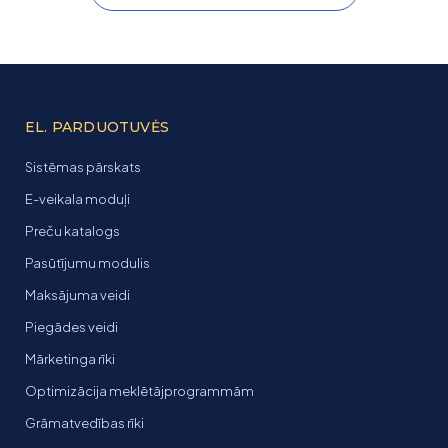
EL. PARDUOTUVĖS
Sistēmas pārskats
E-veikala moduļi
Preču katalogs
Pasūtījumu modulis
Maksājuma veidi
Piegādes veidi
Mārketinga rīki
Optimizācija meklētājprogrammām
Grāmatvedības rīki