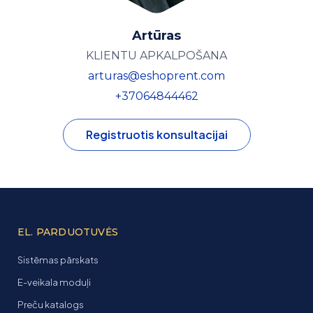
Artūras
KLIENTU APKALPOŠANA
arturas@eshoprent.com
+37064844462
Registruotis konsultacijai
EL. PARDUOTUVĖS
Sistēmas pārskats
E-veikala moduļi
Preču katalogs