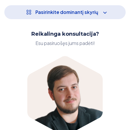
Pasirinkite dominantį skyrių
Reikalinga konsultacija?
Esu pasiruošęs jums padėti!