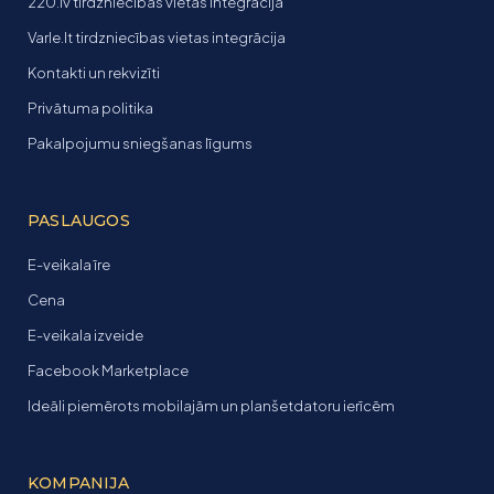
220.lv tirdzniecības vietas integrācija
Varle.lt tirdzniecības vietas integrācija
Kontakti un rekvizīti
Privātuma politika
Pakalpojumu sniegšanas līgums
PASLAUGOS
E-veikala īre
Cena
E-veikala izveide
Facebook Marketplace
Ideāli piemērots mobilajām un planšetdatoru ierīcēm
KOMPANIJA