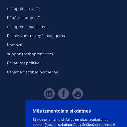
eshoprent rekvizīti
Kāpēc eshoprent?
eshoprent atsauksmes
Pakalpojumu sniegšanas līgums
Kontakti
support@eshoprent.com
Privātuma politika
Uzņēmējdarbības partnerība
Mēs izmantojam sīkdatnes
Šī vietne izmanto sīkfailus un citas izsekošanas
tehnoloģijas, lai uzlabotu jūsu pārlūkošanas pieredzi