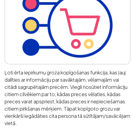
Ļoti ērta iepirkumu groza kopīgošanas funkcija, kas ļauj
dalīties ar informāciju par savāktajām, vēlamajām vai
citādi sagrupētajām precēm. Viegli nosūtiet informāciju
citiem cilvēkiem par to, kādas preces vēlaties, kādas
preces varat apspriest, kādas preces ir nepieciešamas
citiem pirkšanas mērķiem. Tāpat kopīgoto grozu var
vienkārši iegādāties cita persona tā sūtītājam/savācējam
vietā.