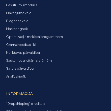
Pasūtījumu modulis
Maksājuma veidi
Piegādes veidi
Mārketinga rīki
Optimizācija meklētājprogrammām
Grāmatvedības rīki
Noliktavas pārvaldība
Saskarnes ar citām sistēmām
Satura pārvaldība
Analītiskie rīki
INFORMACIJA
“Dropshipping” e-veikals