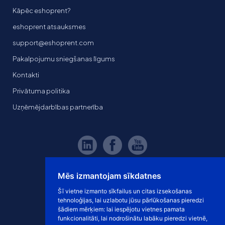
Kāpēc eshoprent?
eshoprent atsauksmes
support@eshoprent.com
Pakalpojumu sniegšanas līgums
Kontakti
Privātuma politika
Uzņēmējdarbības partnerība
Mēs izmantojam sīkdatnes
Šī vietne izmanto sīkfailus un citas izsekošanas
tehnoloģijas, lai uzlabotu jūsu pārlūkošanas pieredzi
šādiem mērķiem:
lai iespējotu vietnes pamata
funkcionalitāti
,
lai nodrošinātu labāku pieredzi vietnē
,