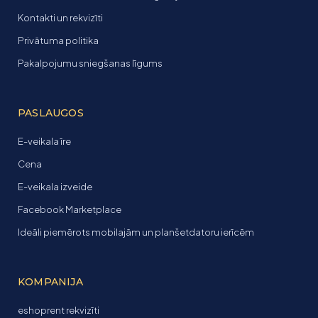
Kontakti un rekvizīti
Privātuma politika
Pakalpojumu sniegšanas līgums
PASLAUGOS
E-veikala īre
Cena
E-veikala izveide
Facebook Marketplace
Ideāli piemērots mobilajām un planšetdatoru ierīcēm
KOMPANIJA
eshoprent rekvizīti