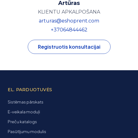
Artūras
KLIENTU APKALPOŠANA
arturas@eshoprent.com
+37064844462
Registruotis konsultacijai
EL. PARDUOTUVĖS
Sistēmas pārskats
E-veikala moduļi
Preču katalogs
Pasūtījumu modulis