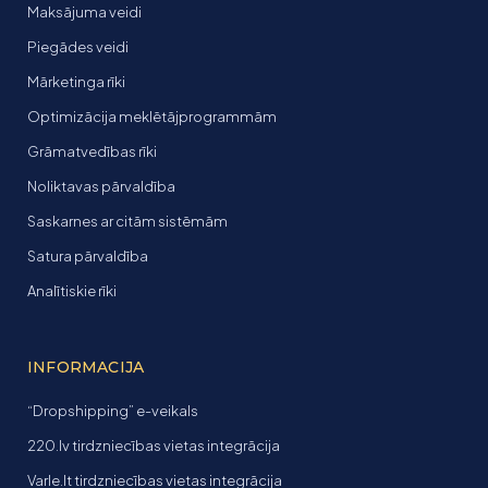
Maksājuma veidi
Piegādes veidi
Mārketinga rīki
Optimizācija meklētājprogrammām
Grāmatvedības rīki
Noliktavas pārvaldība
Saskarnes ar citām sistēmām
Satura pārvaldība
Analītiskie rīki
INFORMACIJA
“Dropshipping” e-veikals
220.lv tirdzniecības vietas integrācija
Varle.lt tirdzniecības vietas integrācija