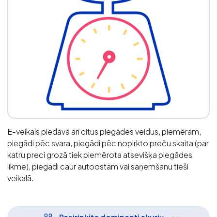
E-veikals piedāvā arī citus piegādes veidus, piemēram,
piegādi pēc svara, piegādi pēc nopirkto preču skaita (par
katru preci grozā tiek piemērota atsevišķa piegādes
likme), piegādi caur autoostām vai saņemšanu tieši
veikalā.