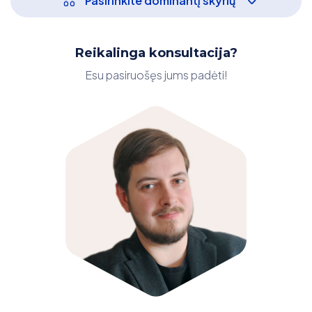
Pasirinkite dominantį skyrių
Reikalinga konsultacija?
Esu pasiruošęs jums padėti!