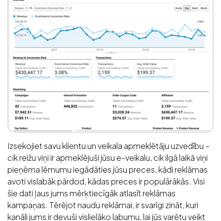
Izsekojiet savu klientu un veikala apmeklētāju uzvedību –
cik reižu viņi ir apmeklējuši jūsu e-veikalu, cik ilgā laikā viņi
pieņēma lēmumu iegādāties jūsu preces, kādi reklāmas
avoti vislabāk pārdod, kādas preces ir populārākās. Visi
šie dati ļaus jums mērķtiecīgāk atlasīt reklāmas
kampaņas. Tērējot naudu reklāmai, ir svarīgi zināt, kuri
kanāli jums ir devuši vislielāko labumu, lai jūs varētu veikt