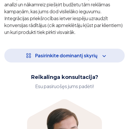
analīzi un nākamreiz piešķirt budžetu tām reklāmas
kampaņām, kas jums dod vislielāko ieguvumu.
Integrācijas priekšrocības ietver iespēju uzraudzīt
konversijas rādītājus (cik apmeklētāju kļūst par klientiem)
un kuri produkti tiek pirkti visvairāk.
Pasirinkite dominantį skyrių
Reikalinga konsultacija?
Esu pasiruošęs jums padėti!