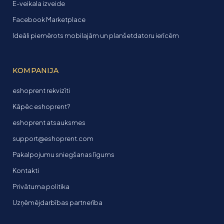
E-veikala izveide
Facebook Marketplace
Ideāli piemērots mobilajām un planšetdatoru ierīcēm
KOMPANIJA
eshoprent rekvizīti
Kāpēc eshoprent?
eshoprent atsauksmes
support@eshoprent.com
Pakalpojumu sniegšanas līgums
Kontakti
Privātuma politika
Uzņēmējdarbības partnerība