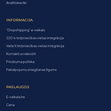
Analītiskie rīki
INFORMACIJA
“Dropshipping” e-veikals
220.lv tirdzniecības vietas integrācija
Varle.lt tirdzniecības vietas integrācija
Kontakti un rekvizīti
Privātuma politika
Pakalpojumu sniegšanas līgums
PASLAUGOS
E-veikala īre
Cena