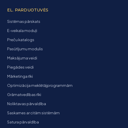
EL. PARDUOTUVĖS
Sistēmas pārskats
E-veikala moduļi
Preču katalogs
Pasūtījumu modulis
Maksājuma veidi
Piegādes veidi
Mārketinga rīki
Optimizācija meklētājprogrammām
Grāmatvedības rīki
Noliktavas pārvaldība
Saskarnes ar citām sistēmām
Satura pārvaldība