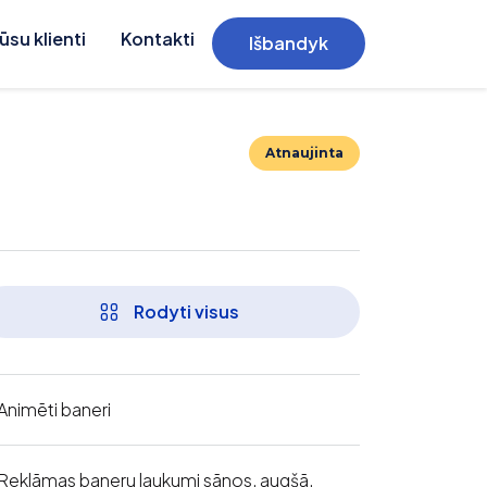
ūsu klienti
Kontakti
Išbandyk
Atnaujinta
Rodyti visus
Animēti baneri
Reklāmas baneru laukumi sānos, augšā,