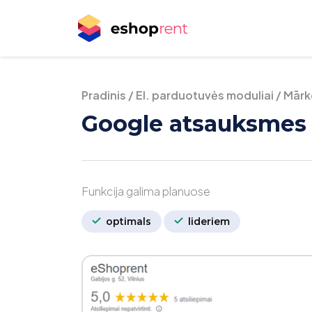
Pradinis
/
El. parduotuvės moduliai
/
Mārke
Google atsauksmes
Funkcija galima planuose
optimals
lideriem