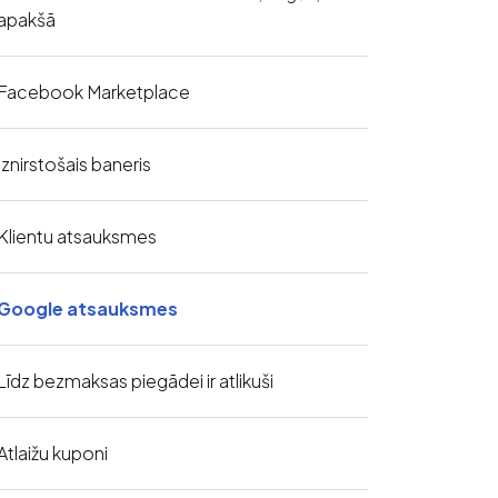
apakšā
Facebook Marketplace
Iznirstošais baneris
Klientu atsauksmes
Google atsauksmes
Līdz bezmaksas piegādei ir atlikuši
Atlaižu kuponi