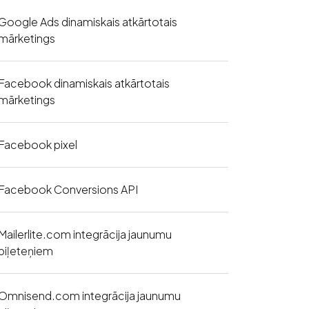
Google Ads dinamiskais atkārtotais
mārketings
Facebook dinamiskais atkārtotais
mārketings
Facebook pixel
Facebook Conversions API
Mailerlite.com integrācija jaunumu
biļeteņiem
Omnisend.com integrācija jaunumu