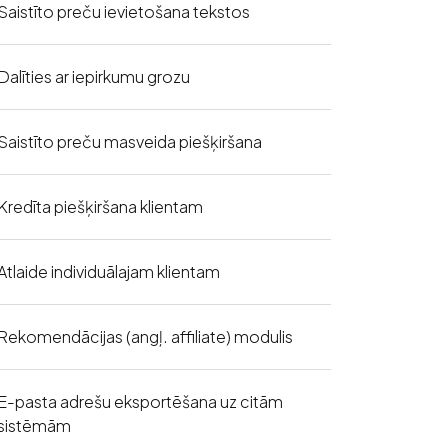
Saistīto preču ievietošana tekstos
Dalīties ar iepirkumu grozu
Saistīto preču masveida piešķiršana
Kredīta piešķiršana klientam
Atlaide individuālajam klientam
Rekomendācijas (angļ. affiliate) modulis
E-pasta adrešu eksportēšana uz citām
sistēmām