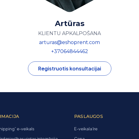
Artūras
KLIENTU APKALPOŠANA
arturas@eshoprent.com
+37064844462
Registruotis konsultacijai
RMACIJA
PASLAUGOS
ipping” e-veikals
E-veikala īre
tirdzniecības vietas integrācija
Cena