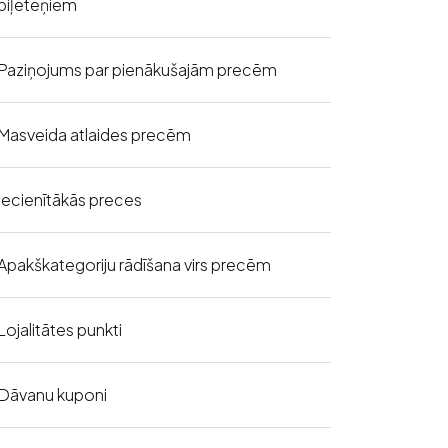
biļeteņiem
Paziņojums par pienākušajām precēm
Masveida atlaides precēm
Iecienītākās preces
Apakškategoriju rādīšana virs precēm
Lojalitātes punkti
Dāvanu kuponi