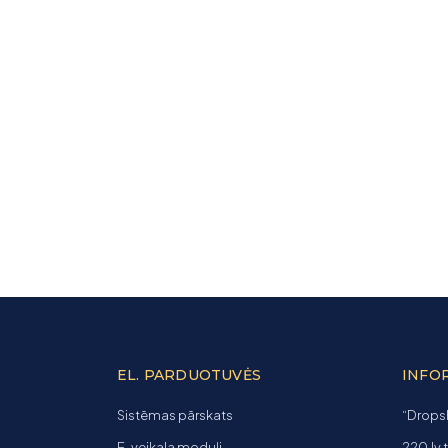
EL. PARDUOTUVĖS
INFO
Sistēmas pārskats
“Dropsh
E-veikala moduļi
220.lv 