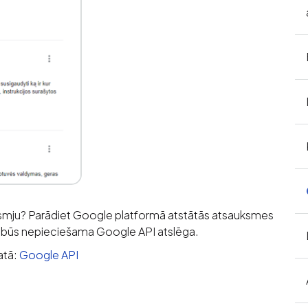
ksmju? Parādiet Google platformā atstātās atsauksmes
ms būs nepieciešama Google API atslēga.
atā:
Google API