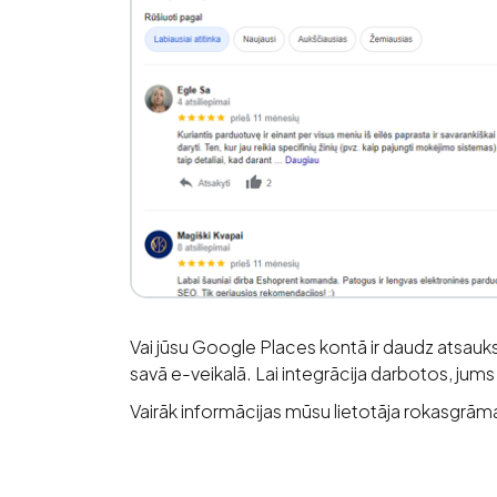
Vai jūsu Google Places kontā ir daudz atsau
savā e-veikalā. Lai integrācija darbotos, ju
Vairāk informācijas mūsu lietotāja rokasgrām