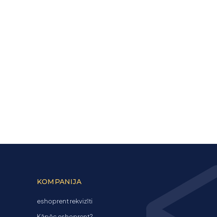
KOMPANIJA
eshoprent rekvizīti
Kāpēc eshoprent?