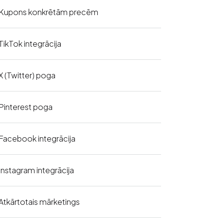
Kupons konkrētām precēm
TikTok integrācija
X (Twitter) poga
Pinterest poga
Facebook integrācija
Instagram integrācija
Atkārtotais mārketings