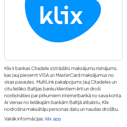
Klix ir bankas Citadele izstrādāts maksājumu risinājums,
kas ļauj pieņemt VISA un MasterCard maksājumus no
visas pasaules. MultiLink pakalpojums ļauj Citadeles un
citu lielāko Baltijas banku klientiem ērti un droši
norēķināties par pirkumiem internetbankā no sava konta.
Ar vienas no lielākajām bankām Baltijā atbalstu, Klix
nodrošina maksātāju personas datu un naudas drošību.
Vairāk informācijas:
klix.app