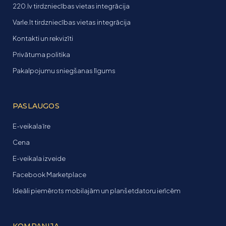
220.lv tirdzniecības vietas integrācija
Varle.lt tirdzniecības vietas integrācija
Kontakti un rekvizīti
Privātuma politika
Pakalpojumu sniegšanas līgums
PASLAUGOS
E-veikala īre
Cena
E-veikala izveide
Facebook Marketplace
Ideāli piemērots mobilajām un planšetdatoru ierīcēm