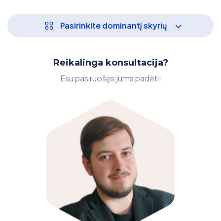
Pasirinkite dominantį skyrių
Reikalinga konsultacija?
Esu pasiruošęs jums padėti!