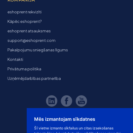
KOMPANIJA
eshoprent rekvizīti
Kāpēc eshoprent?
eshoprent atsauksmes
support@eshoprent.com
Pakalpojumu sniegšanas līgums
Kontakti
Privātuma politika
Uzņēmējdarbības partnerība
Mēs izmantojam sīkdatnes
Šī vietne izmanto sīkfailus un citas izsekošanas