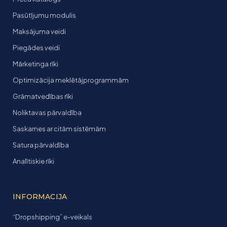
Pasūtījumu modulis
Maksājuma veidi
Piegādes veidi
Mārketinga rīki
Optimizācija meklētājprogrammām
Grāmatvedības rīki
Noliktavas pārvaldība
Saskarnes ar citām sistēmām
Satura pārvaldība
Analītiskie rīki
INFORMACIJA
“Dropshipping” e-veikals