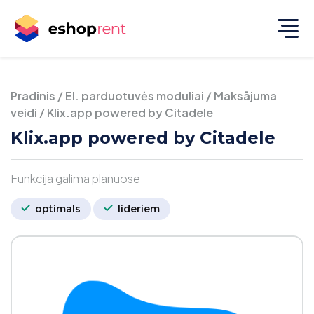
Pradinis
/
El. parduotuvės moduliai
/
Maksājuma
veidi
/
Klix.app powered by Citadele
Klix.app powered by Citadele
Funkcija galima planuose
optimals
lideriem