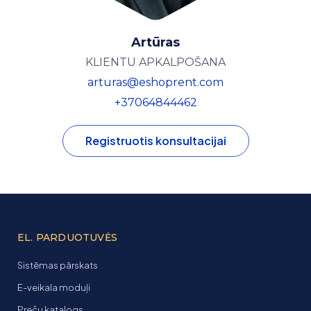
Artūras
KLIENTU APKALPOŠANA
arturas@eshoprent.com
+37064844462
Registruotis konsultacijai
EL. PARDUOTUVĖS
Sistēmas pārskats
E-veikala moduļi
Preču katalogs