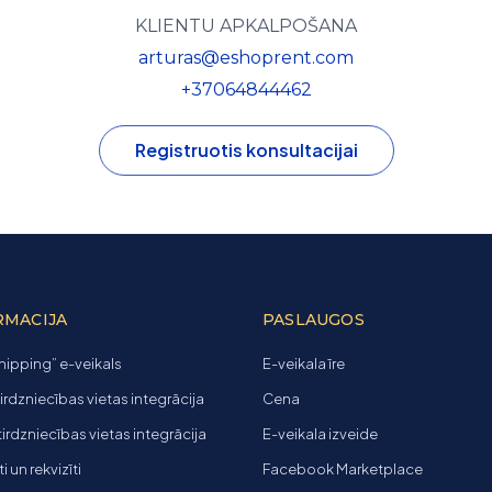
KLIENTU APKALPOŠANA
arturas@eshoprent.com
+37064844462
Registruotis konsultacijai
RMACIJA
PASLAUGOS
ipping” e-veikals
E-veikala īre
tirdzniecības vietas integrācija
Cena
 tirdzniecības vietas integrācija
E-veikala izveide
 un rekvizīti
Facebook Marketplace