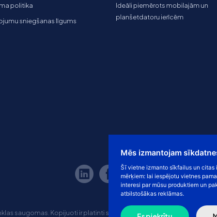
ma politika
Ideāli piemērots mobilajām un
planšetdatoru ierīcēm
ojumu sniegšanas līgums
Mēs izmantojam sīkdatne
Šī vietne izmanto sīkfailus un cita
mērķiem:
lai iespējotu vietnes pama
interesi par mūsu produktiem un pa
atbilstošākas reklāmas
.
las saugomas. Kopijuoti ir platinti svetainės turinį be sutikimo griežt
Es piekrītu
M