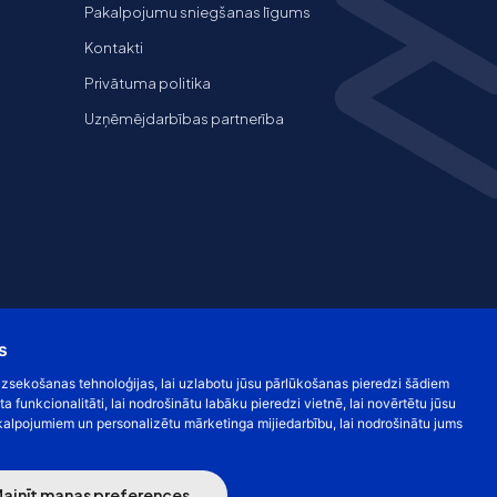
Pakalpojumu sniegšanas līgums
Kontakti
Privātuma politika
Uzņēmējdarbības partnerība
s
s izsekošanas tehnoloģijas, lai uzlabotu jūsu pārlūkošanas pieredzi šādiem
ta funkcionalitāti
,
lai nodrošinātu labāku pieredzi vietnē
,
lai novērtētu jūsu
kalpojumiem un personalizētu mārketinga mijiedarbību
,
lai nodrošinātu jums
ai draudžiama. Kainos nurodytos be PVM
ainīt manas preferences