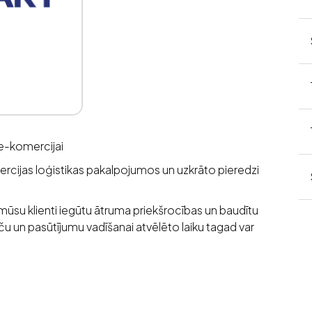
e-komercijai
rcijas loģistikas pakalpojumos un uzkrāto pieredzi
mūsu klienti iegūtu ātruma priekšrocības un baudītu
 un pasūtījumu vadīšanai atvēlēto laiku tagad var