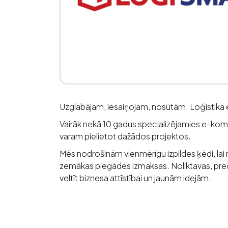
Uzglabājam, iesaiņojam, nosūtām. Loģistika 
Vairāk nekā 10 gadus specializējamies e-kome
varam pielietot dažādos projektos.
Mēs nodrošinām vienmērīgu izpildes ķēdi, lai 
zemākas piegādes izmaksas. Noliktavas, preču
veltīt biznesa attīstībai un jaunām idejām.