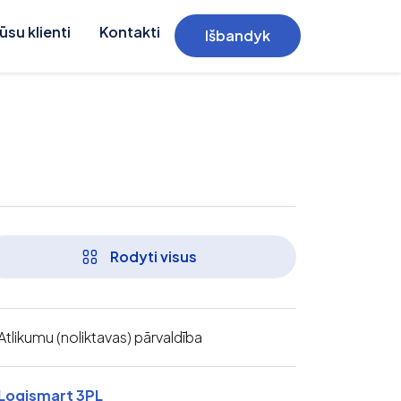
ūsu klienti
Kontakti
Išbandyk
Rodyti visus
Atlikumu (noliktavas) pārvaldība
Logismart 3PL