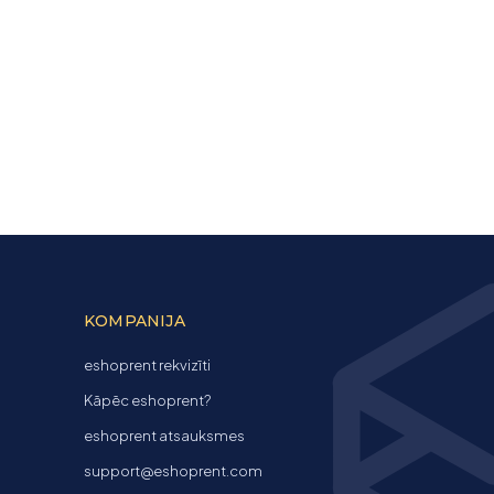
KOMPANIJA
eshoprent rekvizīti
Kāpēc eshoprent?
eshoprent atsauksmes
support@eshoprent.com