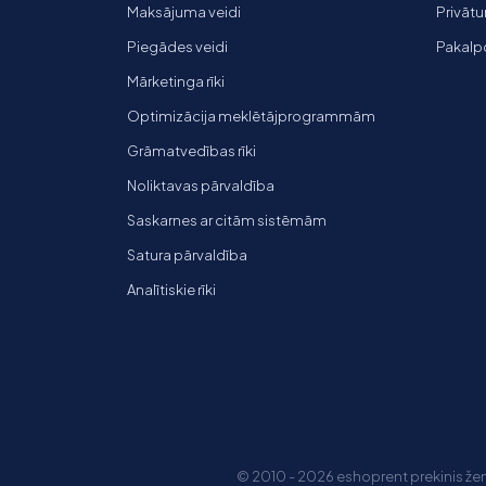
Maksājuma veidi
Privātu
Piegādes veidi
Pakalp
Mārketinga rīki
Optimizācija meklētājprogrammām
Grāmatvedības rīki
Noliktavas pārvaldība
Saskarnes ar citām sistēmām
Satura pārvaldība
Analītiskie rīki
© 2010 - 2026 eshoprent prekinis ženk