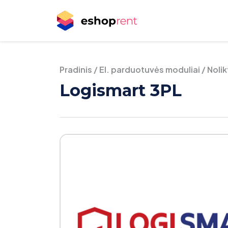
Pradinis
/
El. parduotuvės moduliai
/
Noli
Logismart 3PL