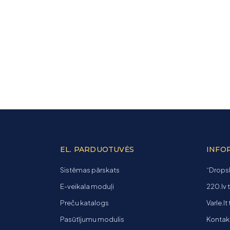
EL. PARDUOTUVĖS
INFO
Sistēmas pārskats
“Dropsh
E-veikala moduļi
220.lv 
Preču katalogs
Varle.lt
Pasūtījumu modulis
Kontakti