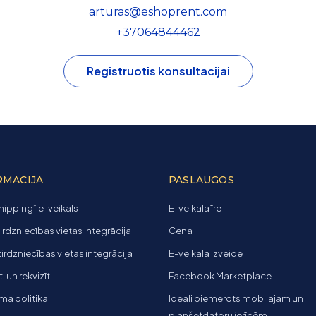
arturas@eshoprent.com
+37064844462
Registruotis konsultacijai
RMACIJA
PASLAUGOS
ipping” e-veikals
E-veikala īre
tirdzniecības vietas integrācija
Cena
 tirdzniecības vietas integrācija
E-veikala izveide
 un rekvizīti
Facebook Marketplace
ma politika
Ideāli piemērots mobilajām un
planšetdatoru ierīcēm