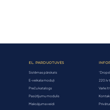
EL. PARDUOTUVĖS
INFO
Sistēmas pārskats
“Dropsh
E-veikala moduļi
220.lv 
Preču katalogs
Varle.lt
Pasūtījumu modulis
Kontakti
Maksājuma veidi
Privātu