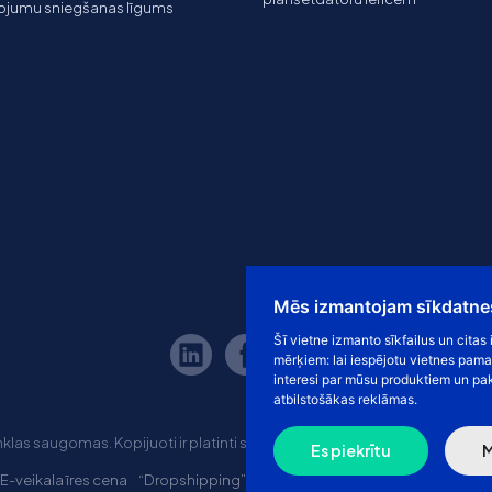
ojumu sniegšanas līgums
Mēs izmantojam sīkdatne
Šī vietne izmanto sīkfailus un cita
mērķiem:
lai iespējotu vietnes pama
interesi par mūsu produktiem un pa
atbilstošākas reklāmas
.
las saugomas. Kopijuoti ir platinti svetainės turinį be sutikimo griežt
Es piekrītu
M
E-veikala īres cena
“Dropshipping” e-veikals
Marketplace tirdzniecīb