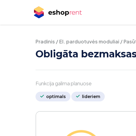
Pradinis
/
El. parduotuvės moduliai
/
Pasū
Obligāta bezmaksa
Funkcija galima planuose
optimals
lideriem