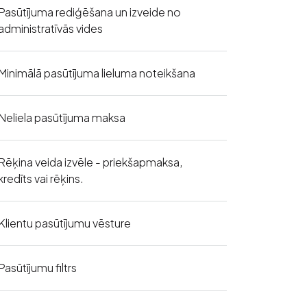
Pasūtījuma rediģēšana un izveide no
administratīvās vides
Minimālā pasūtījuma lieluma noteikšana
Neliela pasūtījuma maksa
Rēķina veida izvēle - priekšapmaksa,
kredīts vai rēķins.
Klientu pasūtījumu vēsture
Pasūtījumu filtrs