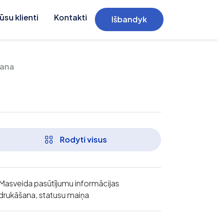
ūsu klienti
Kontakti
Išbandyk
šana
Rodyti visus
Masveida pasūtījumu informācijas
drukāšana, statusu maiņa