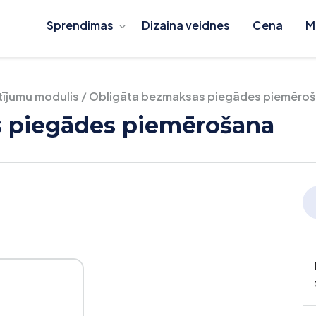
Sprendimas
Dizaina veidnes
Cena
M
tījumu modulis
/
Obligāta bezmaksas piegādes piemēro
s piegādes piemērošana