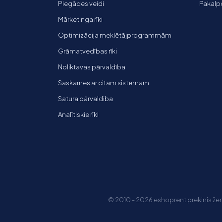
Piegādes veidi
Pakalp
Mārketinga rīki
Optimizācija meklētājprogrammām
Grāmatvedības rīki
Noliktavas pārvaldība
Saskarnes ar citām sistēmām
Satura pārvaldība
Analītiskie rīki
© 2010 - 2026 eshoprent prekinis ženk