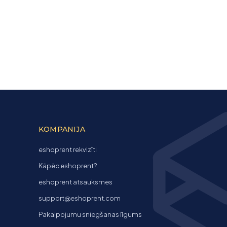
KOMPANIJA
eshoprent rekvizīti
Kāpēc eshoprent?
eshoprent atsauksmes
support@eshoprent.com
Pakalpojumu sniegšanas līgums