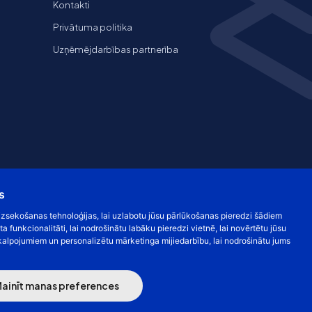
Kontakti
Privātuma politika
Uzņēmējdarbības partnerība
s
s izsekošanas tehnoloģijas, lai uzlabotu jūsu pārlūkošanas pieredzi šādiem
ta funkcionalitāti
,
lai nodrošinātu labāku pieredzi vietnē
,
lai novērtētu jūsu
kalpojumiem un personalizētu mārketinga mijiedarbību
,
lai nodrošinātu jums
ai draudžiama. Kainos nurodytos be PVM
ainīt manas preferences
a