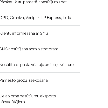
Pārskati, kuru pamatā ir pasūtījumu dati
DPD, Omniva, Venipak, LP Express, Itella
Klientu informēšana ar SMS
SMS nosūtīšana administratoram
Nosūtīto e-pasta vēstuļu un īsziņu vēsture
Pamesto grozu izsekošana
Lielapjoma pasūtījumu eksports
pārvadātājiem