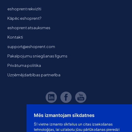
eshoprent rekvizīti
Kāpēc eshoprent?
eshoprent atsauksmes
Kontakti
support@eshoprent.com
Pakalpojumu sniegšanas līgums
Privātuma politika
Uzņēmējdarbības partnerība
Mēs izmantojam sīkdatnes
Šī vietne izmanto sīkfailus un citas izsekošanas
tehnoloģijas, lai uzlabotu jūsu pārlūkošanas pieredzi