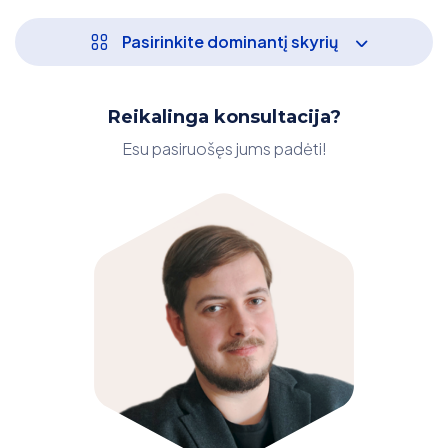
Pasirinkite dominantį skyrių
Reikalinga konsultacija?
Esu pasiruošęs jums padėti!