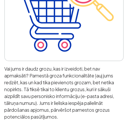
Vai jums ir daudz grozu, kas ir izveidoti, bet nav
apmaksāti? Pamestā groza funkcionalitāte ļauj jums
redzēt, kas un kad tika pievienots grozam, bet netika
nopirkts. Tā fiksē tikai to klientu grozus, kuri ir sākuši
aizpildīt savu personisko informāciju (e-pasta adresi,
tālruņa numuru). Jums ir lieliska iespēja palielināt
pārdošanas apjomus, pārvēršot pamestos grozus
potenciālos pasūtījumos.