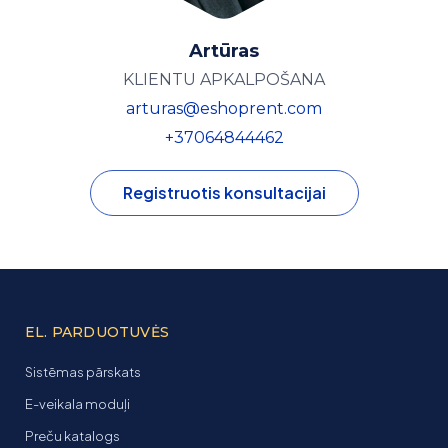
Artūras
KLIENTU APKALPOŠANA
arturas@eshoprent.com
+37064844462
Registruotis konsultacijai
EL. PARDUOTUVĖS
Sistēmas pārskats
E-veikala moduļi
Preču katalogs