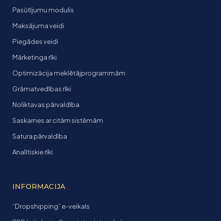
Pasūtījumu modulis
Maksājuma veidi
Piegādes veidi
Mārketinga rīki
Optimizācija meklētājprogrammām
Grāmatvedības rīki
Noliktavas pārvaldība
Saskarnes ar citām sistēmām
Satura pārvaldība
Analītiskie rīki
INFORMACIJA
“Dropshipping” e-veikals