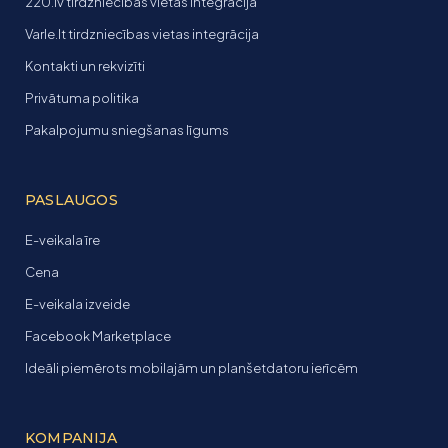
220.lv tirdzniecības vietas integrācija
Varle.lt tirdzniecības vietas integrācija
Kontakti un rekvizīti
Privātuma politika
Pakalpojumu sniegšanas līgums
PASLAUGOS
E-veikala īre
Cena
E-veikala izveide
Facebook Marketplace
Ideāli piemērots mobilajām un planšetdatoru ierīcēm
KOMPANIJA