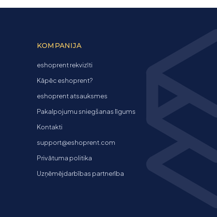
KOMPANIJA
eshoprent rekvizīti
Kāpēc eshoprent?
eshoprent atsauksmes
Pakalpojumu sniegšanas līgums
Kontakti
support@eshoprent.com
Privātuma politika
Uzņēmējdarbības partnerība