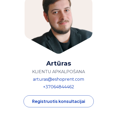
Artūras
KLIENTU APKALPOŠANA
arturas@eshoprent.com
+37064844462
Registruotis konsultacijai