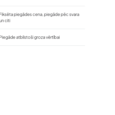
Fiksēta piegādes cena, piegāde pēc svara
un citi
Piegāde atbilstoši groza vērtībai