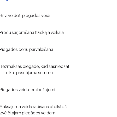
Brīvi veidoti piegādes veidi
Preču saņemšana fiziskajā veikalā
Piegādes cenu pārvaldīšana
Bezmaksas piegāde, kad sasniedzat
noteiktu pasūtījuma summu
Piegādes veidu ierobežojumi
Maksājuma veida rādīšana atbilstoši
izvēlētajam piegādes veidam