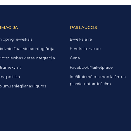
RMACIJA
PASLAUGOS
ipping” e-veikals
E-veikala īre
tirdzniecības vietas integrācija
E-veikala izveide
 tirdzniecības vietas integrācija
Cena
 un rekvizīti
Facebook Marketplace
ma politika
Ideāli piemērots mobilajām un
planšetdatoru ierīcēm
ojumu sniegšanas līgums