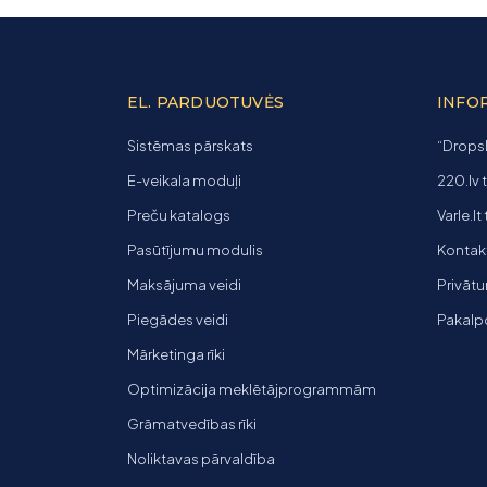
EL. PARDUOTUVĖS
INFO
Sistēmas pārskats
“Dropsh
E-veikala moduļi
220.lv 
Preču katalogs
Varle.lt
Pasūtījumu modulis
Kontakti
Maksājuma veidi
Privātu
Piegādes veidi
Pakalp
Mārketinga rīki
Optimizācija meklētājprogrammām
Grāmatvedības rīki
Noliktavas pārvaldība