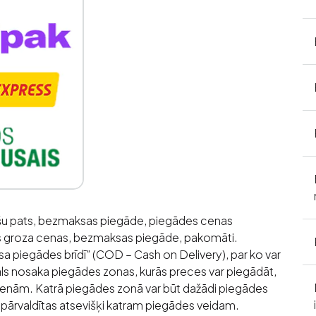
mšu pats, bezmaksas piegāde, piegādes cenas
tas groza cenas, bezmaksas piegāde, pakomāti.
sa piegādes brīdī” (COD – Cash on Delivery), par ko var
kals nosaka piegādes zonas, kurās preces var piegādāt,
cenām. Katrā piegādes zonā var būt dažādi piegādes
 pārvaldītas atsevišķi katram piegādes veidam.