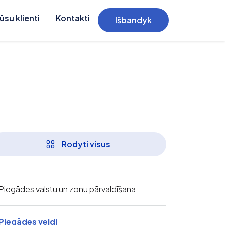
ūsu klienti
Kontakti
Išbandyk
Rodyti visus
Piegādes valstu un zonu pārvaldīšana
Piegādes veidi