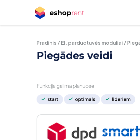
Pradinis
/
El. parduotuvės moduliai
/
Pieg
Piegādes veidi
Funkcija galima planuose
start
optimals
lideriem