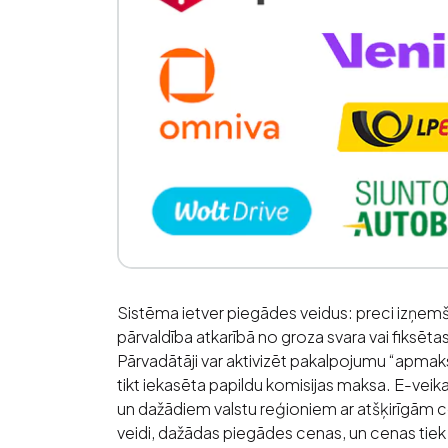
Sistēma ietver piegādes veidus: preci izņe
pārvaldība atkarībā no groza svara vai fiksē
Pārvadātāji var aktivizēt pakalpojumu “apmak
tikt iekasēta papildu komisijas maksa. E-vei
un dažādiem valstu reģioniem ar atšķirīgām 
veidi, dažādas piegādes cenas, un cenas tiek