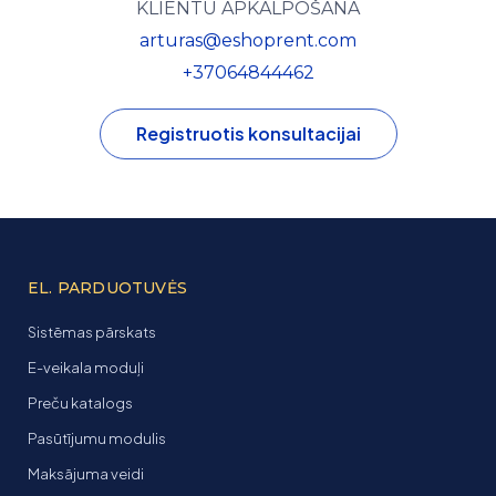
KLIENTU APKALPOŠANA
arturas@eshoprent.com
+37064844462
Registruotis konsultacijai
EL. PARDUOTUVĖS
Sistēmas pārskats
E-veikala moduļi
Preču katalogs
Pasūtījumu modulis
Maksājuma veidi