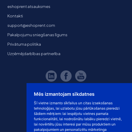
eshoprent atsauksmes
Kontakti
support@eshoprent.com
Pakalpojumu sniegšanas līgums
Privātuma politika
Uzņēmējdarbības partnerība
Mēs izmantojam sīkdatnes
Šī vietne izmanto sīkfailus un citas izsekošanas
tehnoloģijas, lai uzlabotu jūsu pārlūkošanas pieredzi
šādiem mērķiem:
lai iespējotu vietnes pamata
funkcionalitāti
,
lai nodrošinātu labāku pieredzi vietnē
,
lai novērtētu jūsu interesi par mūsu produktiem un
pakalpojumiem un personalizētu mārketinga