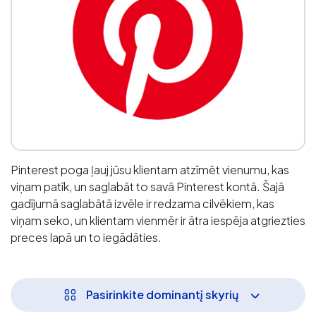
Pinterest poga ļauj jūsu klientam atzīmēt vienumu, kas
viņam patīk, un saglabāt to savā Pinterest kontā. Šajā
gadījumā saglabātā izvēle ir redzama cilvēkiem, kas
viņam seko, un klientam vienmēr ir ātra iespēja atgriezties
preces lapā un to iegādāties.
Pasirinkite dominantį skyrių