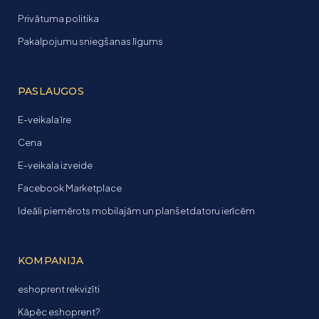
Privātuma politika
Pakalpojumu sniegšanas līgums
PASLAUGOS
E-veikala īre
Cena
E-veikala izveide
Facebook Marketplace
Ideāli piemērots mobilajām un planšetdatoru ierīcēm
KOMPANIJA
eshoprent rekvizīti
Kāpēc eshoprent?