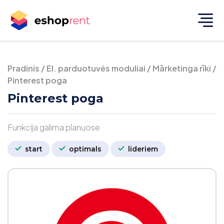
Pradinis
/
El. parduotuvės moduliai
/
Mārketinga rīki
/
Pinterest poga
Pinterest poga
Funkcija galima planuose
start
optimals
lideriem