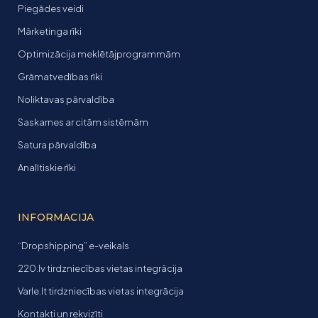
Piegādes veidi
Mārketinga rīki
Optimizācija meklētājprogrammām
Grāmatvedības rīki
Noliktavas pārvaldība
Saskarnes ar citām sistēmām
Satura pārvaldība
Analītiskie rīki
INFORMACIJA
“Dropshipping” e-veikals
220.lv tirdzniecības vietas integrācija
Varle.lt tirdzniecības vietas integrācija
Kontakti un rekvizīti