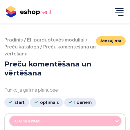
Pradinis
/
El. parduotuvės moduliai
/
Atnaujinta
Preču katalogs
/
Preču komentēšana un
vērtēšana
Preču komentēšana un
vērtēšana
Funkcija galima planuose
start
optimals
lideriem