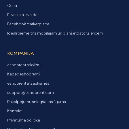
Cena
E-veikala izveide
Facebook Marketplace
Ideāli piemērots mobilajām un planšetdatoru ierīcēm
KOMPANIJA
eshoprent rekvizīti
Kāpēc eshoprent?
eshoprent atsauksmes
support@eshoprent.com
Pakalpojumu sniegšanas līgums
Kontakti
Privātuma politika