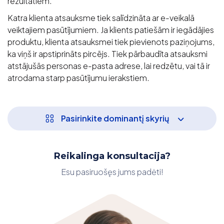
rezultātiem.
Katra klienta atsauksme tiek salīdzināta ar e-veikalā
veiktajiem pasūtījumiem. Ja klients patiešām ir iegādājies
produktu, klienta atsauksmei tiek pievienots paziņojums,
ka viņš ir apstiprināts pircējs. Tiek pārbaudīta atsauksmi
atstājušās personas e-pasta adrese, lai redzētu, vai tā ir
atrodama starp pasūtījumu ierakstiem.
Pasirinkite dominantį skyrių
Reikalinga konsultacija?
Esu pasiruošęs jums padėti!