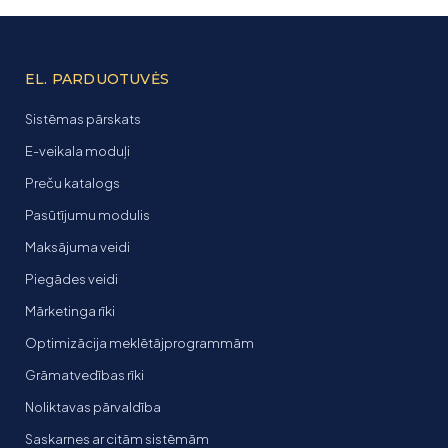
EL. PARDUOTUVĖS
Sistēmas pārskats
E-veikala moduļi
Preču katalogs
Pasūtījumu modulis
Maksājuma veidi
Piegādes veidi
Mārketinga rīki
Optimizācija meklētājprogrammām
Grāmatvedības rīki
Noliktavas pārvaldība
Saskarnes ar citām sistēmām