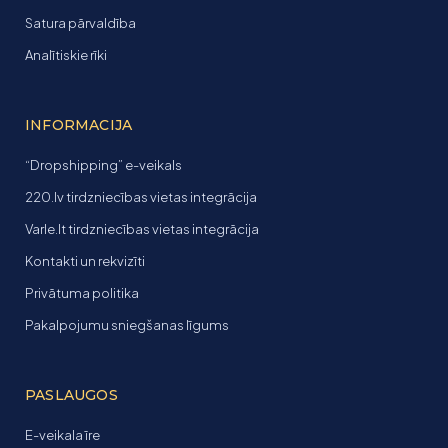
Satura pārvaldība
Analītiskie rīki
INFORMACIJA
“Dropshipping” e-veikals
220.lv tirdzniecības vietas integrācija
Varle.lt tirdzniecības vietas integrācija
Kontakti un rekvizīti
Privātuma politika
Pakalpojumu sniegšanas līgums
PASLAUGOS
E-veikala īre