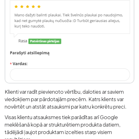
Klienti var radīt pievienoto vērtību, daloties ar saviem
viedokļiem par pārdotajām precēm. Katrs klients var
novērtēt un atstāt atsauksmi par katru konkrētu preci.
Visas klientu atsauksmes tiek parādītas arī Google
meklēšanā kopā ar strukturētiem produkta datiem,
tādējādi ļaujot produktam izcelties starp visiem