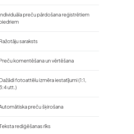
Individuāla preču pārdošana reģistrētiem
biedriem
Ražotāju saraksts
Preču komentēšana un vērtēšana
Dažādi fotoattēlu izmēra iestatījumi (1:1,
3:4 utt.)
Automātiska preču šķirošana
Teksta rediģēšanas rīks