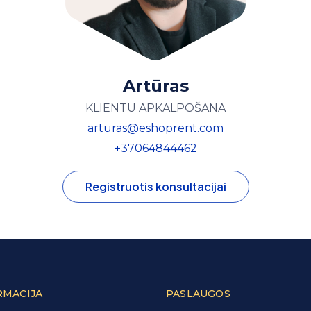
Artūras
KLIENTU APKALPOŠANA
arturas@eshoprent.com
+37064844462
Registruotis konsultacijai
RMACIJA
PASLAUGOS