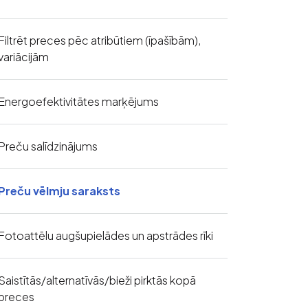
Filtrēt preces pēc atribūtiem (īpašībām),
variācijām
Energoefektivitātes marķējums
Preču salīdzinājums
Preču vēlmju saraksts
Fotoattēlu augšupielādes un apstrādes rīki
Saistītās/alternatīvās/bieži pirktās kopā
preces