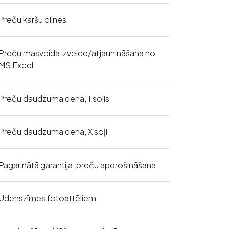
Preču karšu cilnes
Preču masveida izveide/atjaunināšana no
MS Excel
Preču daudzuma cena, 1 solis
Preču daudzuma cena, X soļi
Pagarinātā garantija, preču apdrošināšana
Ūdenszīmes fotoattēliem