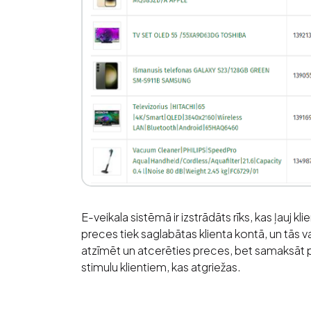
E-veikala sistēmā ir izstrādāts rīks, kas ļauj k
preces tiek saglabātas klienta kontā, un tās va
atzīmēt un atcerēties preces, bet samaksāt 
stimulu klientiem, kas atgriežas.