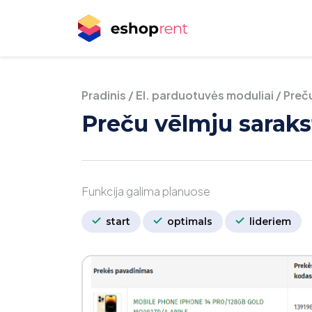
Pradinis
/
El. parduotuvės moduliai
/
Preč
Preču vēlmju saraks
Funkcija galima planuose
start
optimals
lideriem