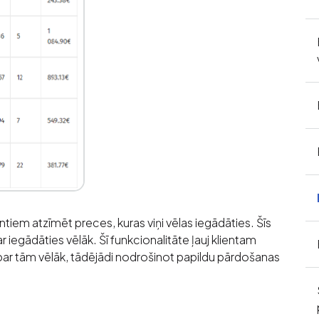
lientiem atzīmēt preces, kuras viņi vēlas iegādāties. Šīs
r iegādāties vēlāk. Šī funkcionalitāte ļauj klientam
par tām vēlāk, tādējādi nodrošinot papildu pārdošanas