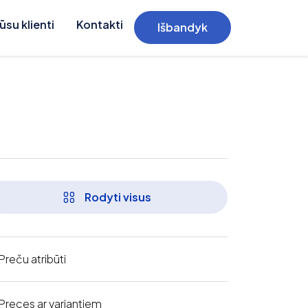
ūsu klienti
Kontakti
Išbandyk
Rodyti visus
Preču atribūti
Preces ar variantiem