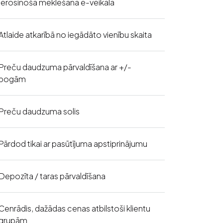
Ierosinošā meklēšana e-veikalā
Atlaide atkarībā no iegādāto vienību skaita
Preču daudzuma pārvaldīšana ar +/-
pogām
Preču daudzuma solis
Pārdod tikai ar pasūtījuma apstiprinājumu
Depozīta / taras pārvaldīšana
Cenrādis, dažādas cenas atbilstoši klientu
grupām