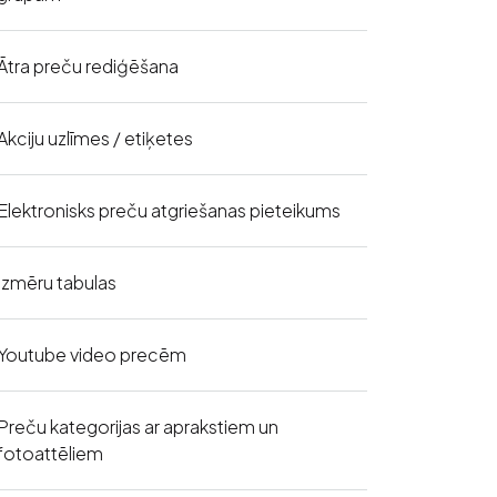
Ātra preču rediģēšana
Akciju uzlīmes / etiķetes
Elektronisks preču atgriešanas pieteikums
Izmēru tabulas
Youtube video precēm
Preču kategorijas ar aprakstiem un
fotoattēliem