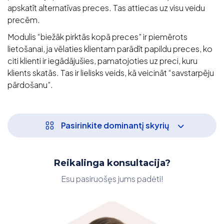
apskatīt alternatīvas preces. Tas attiecas uz visu veidu
precēm.
Modulis “biežāk pirktās kopā preces” ir piemērots
lietošanai, ja vēlaties klientam parādīt papildu preces, ko
citi klienti ir iegādājušies, pamatojoties uz preci, kuru
klients skatās. Tas ir lielisks veids, kā veicināt “savstarpēju
pārdošanu”.
Pasirinkite dominantį skyrių
Reikalinga konsultacija?
Esu pasiruošęs jums padėti!