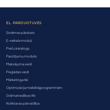
EL. PARDUOTUVĖS
Sistēmas pārskats
E-veikala moduļi
Preču katalogs
Pasūtījumu modulis
Maksājuma veidi
Piegādes veidi
Mārketinga rīki
Optimizācija meklētājprogrammām
Grāmatvedības rīki
Noliktavas pārvaldība