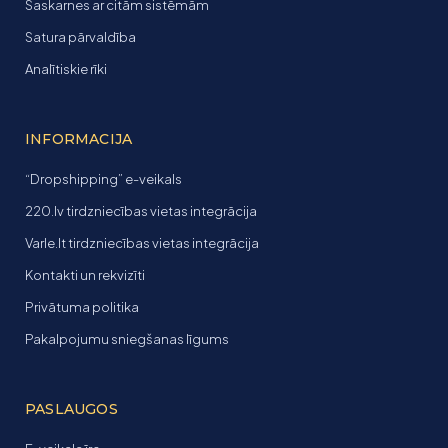
Saskarnes ar citām sistēmām
Satura pārvaldība
Analītiskie rīki
INFORMACIJA
“Dropshipping” e-veikals
220.lv tirdzniecības vietas integrācija
Varle.lt tirdzniecības vietas integrācija
Kontakti un rekvizīti
Privātuma politika
Pakalpojumu sniegšanas līgums
PASLAUGOS