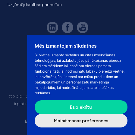
Uzņēmējdarbības partnerība
Mēs izmantojam sīkdatnes
Šī vietne izmanto sīkfailus un citas izsekošanas
tehnoloģijas, lai uzlabotu jūsu pārlūkošanas pieredzi
šādiem mērķiem:
lai iespējotu vietnes pamata
funkcionalitāti
,
lai nodrošinātu labāku pieredzi vietnē
,
lai novērtētu jūsu interesi par mūsu produktiem un
pakalpojumiem un personalizētu mārketinga
mijiedarbību
,
lai nodrošinātu jums atbilstošākas
reklāmas
.
© 2010 - 2026 eshoprent prekinis ženklas saugomas. Kopijuoti
ir platinti svetainės turinį be sutikimo griežtai draudžiama.
Es piekrītu
Kainos nurodytos be PVM
Mainīt manas preferences
E-veikala īres cena
“Dropshipping” e-veikals
Marketplace tirdzniecība