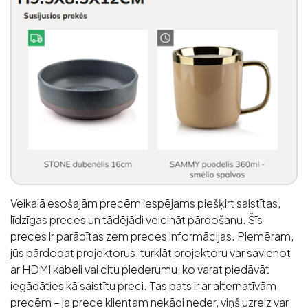
Veikalā esošajām precēm iespējams piešķirt saistītas,
līdzīgas preces un tādējādi veicināt pārdošanu. Šīs
preces ir parādītas zem preces informācijas. Piemēram,
jūs pārdodat projektorus, turklāt projektoru var savienot
ar HDMI kabeli vai citu piederumu, ko varat piedāvāt
iegādāties kā saistītu preci. Tas pats ir ar alternatīvām
precēm – ja prece klientam nekādi neder, viņš uzreiz var