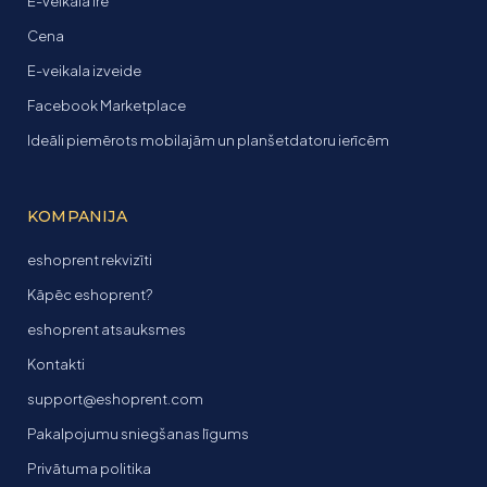
E-veikala īre
Cena
E-veikala izveide
Facebook Marketplace
Ideāli piemērots mobilajām un planšetdatoru ierīcēm
KOMPANIJA
eshoprent rekvizīti
Kāpēc eshoprent?
eshoprent atsauksmes
Kontakti
support@eshoprent.com
Pakalpojumu sniegšanas līgums
Privātuma politika