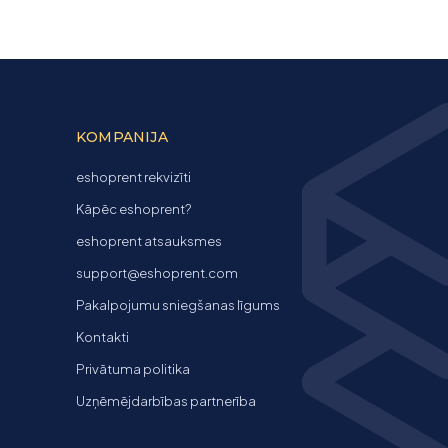
KOMPANIJA
eshoprent rekvizīti
Kāpēc eshoprent?
eshoprent atsauksmes
support@eshoprent.com
Pakalpojumu sniegšanas līgums
Kontakti
Privātuma politika
Uzņēmējdarbības partnerība