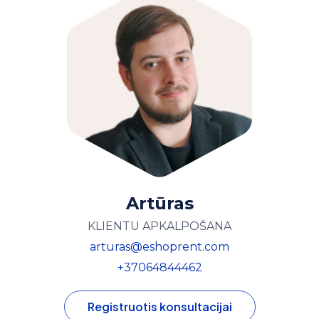
Artūras
KLIENTU APKALPOŠANA
arturas@eshoprent.com
+37064844462
Registruotis konsultacijai