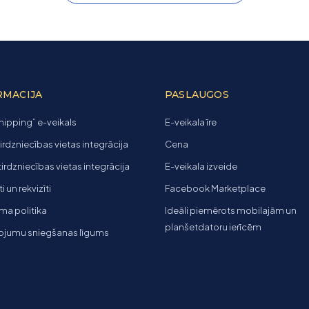
RMACIJA
PASLAUGOS
ipping” e-veikals
E-veikala īre
tirdzniecības vietas integrācija
Cena
 tirdzniecības vietas integrācija
E-veikala izveide
 un rekvizīti
Facebook Marketplace
ma politika
Ideāli piemērots mobilajām un
planšetdatoru ierīcēm
ojumu sniegšanas līgums