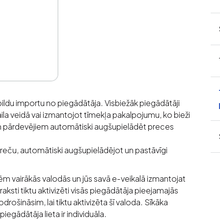
ildu importu no piegādātāja. Visbiežāk piegādātāji
la veidā vai izmantojot tīmekļa pakalpojumu, ko bieži
iem pārdevējiem automātiski augšupielādēt preces
u preču, automātiski augšupielādējot un pastāvīgi
ēm vairākās valodās un jūs savā e-veikalā izmantojat
aksti tiktu aktivizēti visās piegādātāja pieejamajās
odrošināsim, lai tiktu aktivizēta šī valoda. Sīkāka
piegādātāja lieta ir individuāla.