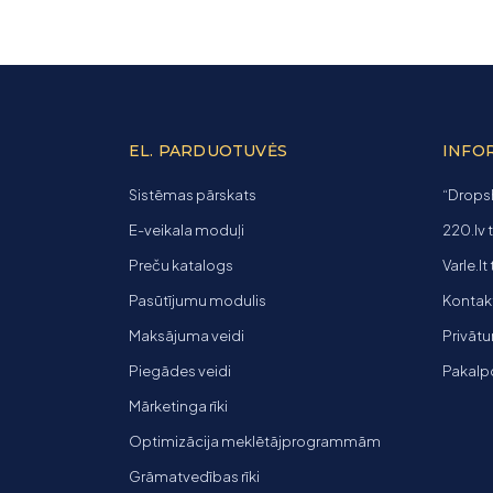
EL. PARDUOTUVĖS
INFO
Sistēmas pārskats
“Dropsh
E-veikala moduļi
220.lv 
Preču katalogs
Varle.lt
Pasūtījumu modulis
Kontakti
Maksājuma veidi
Privātu
Piegādes veidi
Pakalp
Mārketinga rīki
Optimizācija meklētājprogrammām
Grāmatvedības rīki