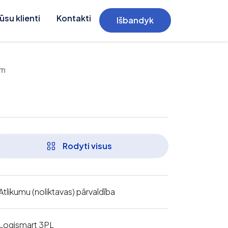
ūsu klienti
Kontakti
Išbandyk
em
Rodyti visus
Atlikumu (noliktavas) pārvaldība
Logismart 3PL