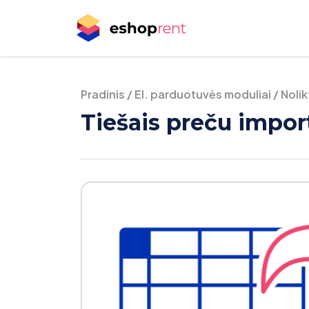
Pradinis
/
El. parduotuvės moduliai
/
Noli
Tiešais preču impor