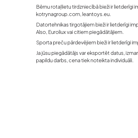
Bērnu rotaļlietu tirdzniecībā bieži ir lietderīg
kotrynagroup.com, leantoys.eu.
Datortehnikas tirgotājiem bieži ir lietderīgi 
Also, Euroliux vai citiem piegādātājiem.
Sporta preču pārdevējiem bieži ir lietderīgi
Ja jūsu piegādātājs var eksportēt datus, izma
papildu darbs, cena tiek noteikta individuāli.