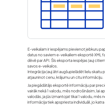
E-veikalam ir iespējams pievienot jebkuru pap
datus no saviem e-veikaliem eksportē XML fai
dēvē par API. Šīs eksporta iespējas ļauj cit
savos e-veikalos.
Integrācija ļauj ātri augšupielādēt lielu skait
atjauninot cenu, krājumu un citu informāciju.
Ja piegādātājs eksportē informāciju par prec
vairāk nekā 1 valodu, mēs nodrošināsim, lai apr
valodās, ja jūs izmantojat tikai 1 valodu, mēs n
informācija tiek apspriesta individuāli, jo katra 