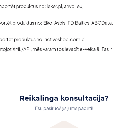
i importēt produktus no: leker.pl, anvol.eu,
importēt produktus no: Elko, Asbis, TD Baltics, ABCData,
 importēt produktus no: activeshop.com.pl
ntojot XML/API, mēs varam tos ievadīt e-veikalā. Tas ir
Reikalinga konsultacija?
Esu pasiruošęs jums padėti!