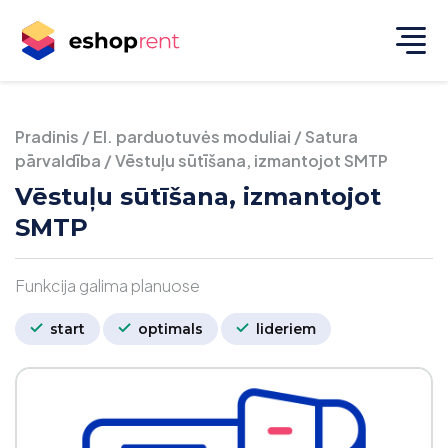
Pradinis
/
El. parduotuvės moduliai
/
Satura
pārvaldība
/
Vēstuļu sūtīšana, izmantojot SMTP
Vēstuļu sūtīšana, izmantojot
SMTP
Funkcija galima planuose
start
optimals
lideriem