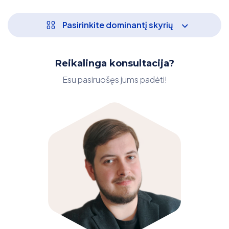
Pasirinkite dominantį skyrių
Reikalinga konsultacija?
Esu pasiruošęs jums padėti!