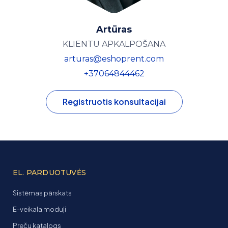
Artūras
KLIENTU APKALPOŠANA
arturas@eshoprent.com
+37064844462
Registruotis konsultacijai
EL. PARDUOTUVĖS
Sistēmas pārskats
E-veikala moduļi
Preču katalogs