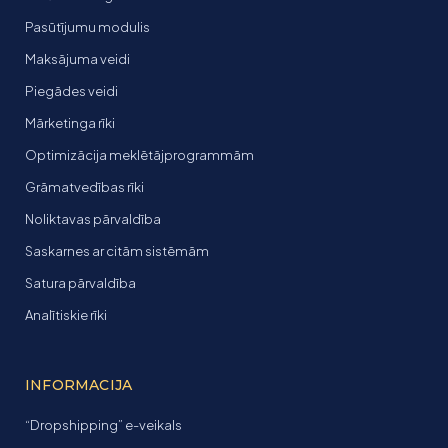
Pasūtījumu modulis
Maksājuma veidi
Piegādes veidi
Mārketinga rīki
Optimizācija meklētājprogrammām
Grāmatvedības rīki
Noliktavas pārvaldība
Saskarnes ar citām sistēmām
Satura pārvaldība
Analītiskie rīki
INFORMACIJA
“Dropshipping” e-veikals