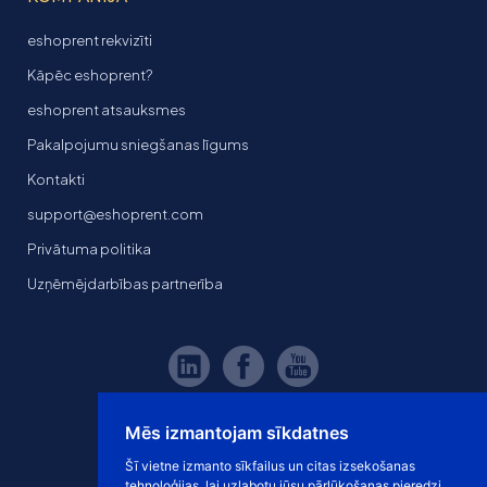
eshoprent rekvizīti
Kāpēc eshoprent?
eshoprent atsauksmes
Pakalpojumu sniegšanas līgums
Kontakti
support@eshoprent.com
Privātuma politika
Uzņēmējdarbības partnerība
Mēs izmantojam sīkdatnes
Šī vietne izmanto sīkfailus un citas izsekošanas
tehnoloģijas, lai uzlabotu jūsu pārlūkošanas pieredzi