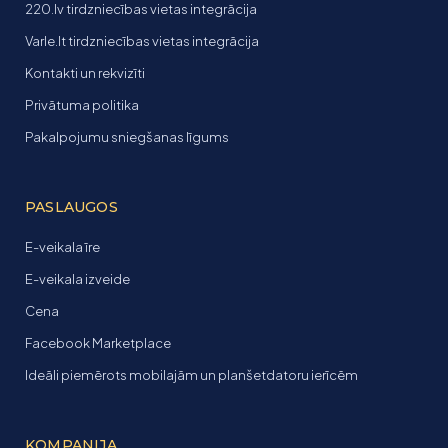
220.lv tirdzniecības vietas integrācija
Varle.lt tirdzniecības vietas integrācija
Kontakti un rekvizīti
Privātuma politika
Pakalpojumu sniegšanas līgums
PASLAUGOS
E-veikala īre
E-veikala izveide
Cena
Facebook Marketplace
Ideāli piemērots mobilajām un planšetdatoru ierīcēm
KOMPANIJA