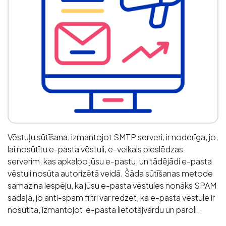
Vēstuļu sūtīšana, izmantojot SMTP serveri, ir noderīga, jo,
lai nosūtītu e-pasta vēstuli, e-veikals pieslēdzas
serverim, kas apkalpo jūsu e-pastu, un tādējādi e-pasta
vēstuli nosūta autorizētā veidā. Šāda sūtīšanas metode
samazina iespēju, ka jūsu e-pasta vēstules nonāks SPAM
sadaļā, jo anti-spam filtri var redzēt, ka e-pasta vēstule ir
nosūtīta, izmantojot e-pasta lietotājvārdu un paroli.