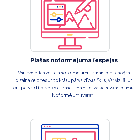
Plašas noformējuma iespējas
Var izvēlēties veikala noformējumu: Izmantojot esošās
dizaina veidnes un to krāsu pārvaldības rīkus; Var vizuāli un
ērti pārvaldīt e-veikala krāsas, mainīt e-veikala izkārtojumu;
Noformējumu varat...