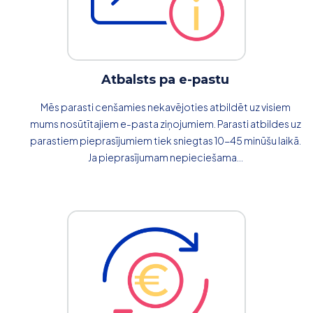
Atbalsts pa e-pastu
Mēs parasti cenšamies nekavējoties atbildēt uz visiem
mums nosūtītajiem e-pasta ziņojumiem. Parasti atbildes uz
parastiem pieprasījumiem tiek sniegtas 10-45 minūšu laikā.
Ja pieprasījumam nepieciešama...