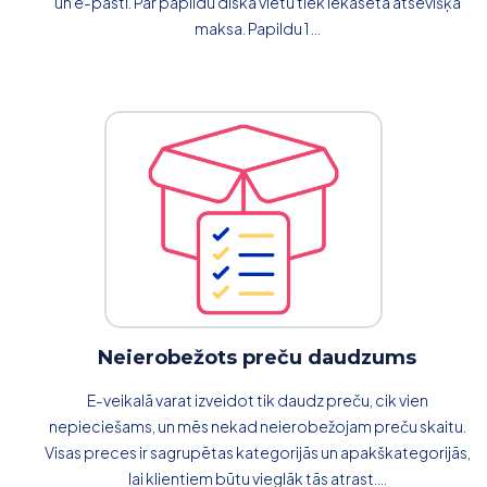
un e-pasti. Par papildu diska vietu tiek iekasēta atsevišķa
maksa. Papildu 1 ...
Neierobežots preču daudzums
E-veikalā varat izveidot tik daudz preču, cik vien
nepieciešams, un mēs nekad neierobežojam preču skaitu.
Visas preces ir sagrupētas kategorijās un apakškategorijās,
lai klientiem būtu vieglāk tās atrast....