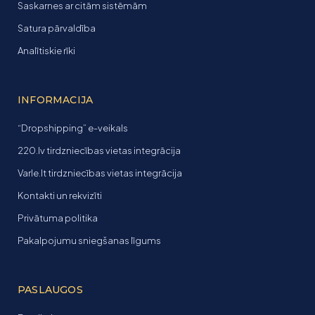
Saskarnes ar citām sistēmām
Satura pārvaldība
Analītiskie rīki
INFORMACIJA
“Dropshipping” e-veikals
220.lv tirdzniecības vietas integrācija
Varle.lt tirdzniecības vietas integrācija
Kontakti un rekvizīti
Privātuma politika
Pakalpojumu sniegšanas līgums
PASLAUGOS