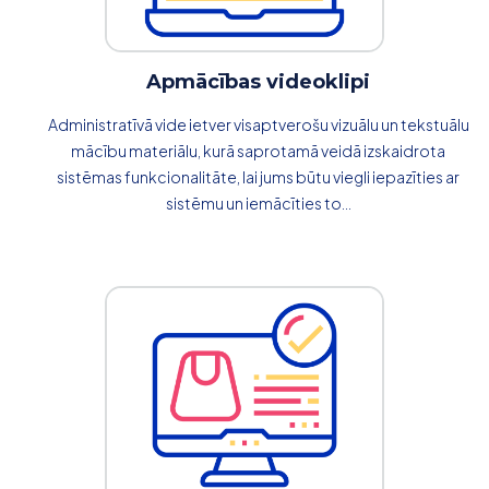
Apmācības videoklipi
Administratīvā vide ietver visaptverošu vizuālu un tekstuālu
mācību materiālu, kurā saprotamā veidā izskaidrota
sistēmas funkcionalitāte, lai jums būtu viegli iepazīties ar
sistēmu un iemācīties to...