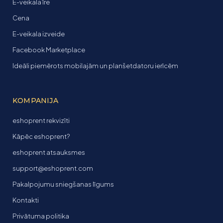
E-veikala īre
Cena
E-veikala izveide
Facebook Marketplace
Ideāli piemērots mobilajām un planšetdatoru ierīcēm
KOMPANIJA
eshoprent rekvizīti
Kāpēc eshoprent?
eshoprent atsauksmes
support@eshoprent.com
Pakalpojumu sniegšanas līgums
Kontakti
Privātuma politika