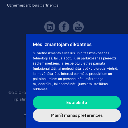
Uzņēmējdarbības partnerība
Mēs izmantojam sīkdatnes
Šī vietne izmanto sīkfailus un citas izsekošanas
tehnoloģijas, lai uzlabotu jūsu pārlūkošanas pieredzi
šādiem mērķiem:
lai iespējotu vietnes pamata
funkcionalitāti
,
lai nodrošinātu labāku pieredzi vietnē
,
lai novērtētu jūsu interesi par mūsu produktiem un
pakalpojumiem un personalizētu mārketinga
mijiedarbību
,
lai nodrošinātu jums atbilstošākas
reklāmas
.
© 2010 - 2026 eshoprent prekinis ženklas saugomas. Kopijuoti
ir platinti svetainės turinį be sutikimo griežtai draudžiama.
Es piekrītu
Kainos nurodytos be PVM
Mainīt manas preferences
E-veikala īres cena
“Dropshipping” e-veikals
Marketplace tirdzniecība