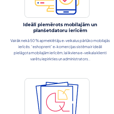
Ideāli piemērots mobilajām un
planšetdatoru ierīcēm
Vairāk nekā 50 % apmeklētāju e-veikalus pārlūko mobilajās
ierīcēs. “eshoprent” e-komercijas sistēma ir ideāli
pielāgota mobilajām ierīcēm, lai ikviena e-veikala klienti
varētu iepirkties un administrators...