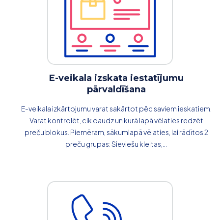
E-veikala izskata iestatījumu
pārvaldīšana
E-veikala izkārtojumu varat sakārtot pēc saviem ieskatiem.
Varat kontrolēt, cik daudz un kurā lapā vēlaties redzēt
preču blokus. Piemēram, sākumlapā vēlaties, lai rādītos 2
preču grupas: Sieviešu kleitas,...