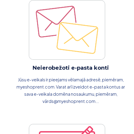
Neierobežoti e-pasta konti
Jūsu e-veikals ir pieejams vēlamajā adresē, piemēram,
myeshoprent.com. Varat arī izveidot e-pasta kontus ar
sava e-veikala domēna nosaukumu, piemēram,
vārds@myeshoprent.com....