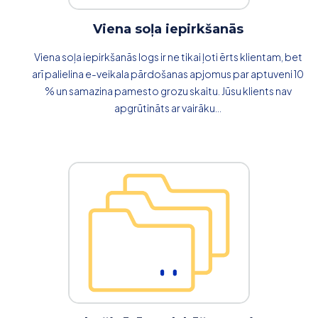
Viena soļa iepirkšanās
Viena soļa iepirkšanās logs ir ne tikai ļoti ērts klientam, bet
arī palielina e-veikala pārdošanas apjomus par aptuveni 10
% un samazina pamesto grozu skaitu. Jūsu klients nav
apgrūtināts ar vairāku...