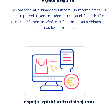
atjauninājumi
Mēs pastāvīgi atjauninām savu sistēmu un informējam savus
klientus par veiktajām izmaiņām katra atjauninājuma laikā pa
e-pastu. Mēs ņemam vērā lietotāju komentārus, vēlmes un
atziņas, ieviešot jaunas ...
Iespēja izpirkt īrēto risinājumu