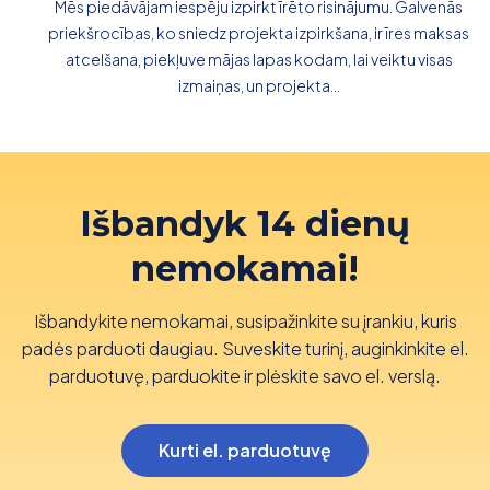
Mēs piedāvājam iespēju izpirkt īrēto risinājumu. Galvenās
priekšrocības, ko sniedz projekta izpirkšana, ir īres maksas
atcelšana, piekļuve mājas lapas kodam, lai veiktu visas
izmaiņas, un projekta...
Išbandyk 14 dienų
nemokamai!
Išbandykite nemokamai, susipažinkite su įrankiu, kuris
padės parduoti daugiau. Suveskite turinį, auginkinkite el.
parduotuvę, parduokite ir plėskite savo el. verslą.
Kurti el. parduotuvę