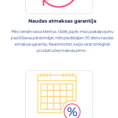
Naudas atmaksas garantija
Mēs cienām savus klientus, tādēļ, ja pēc mūsu pakalpojumu
pasūtīšanas pārdomājat, mēs piedāvājam 30 dienu naudas
atmaksas garantiju. Neaizmirstiet, ka jūs varat izmēģināt
produktu bez maksas pirms...