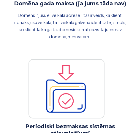
Domēna gada maksa (ja jums tāda nav)
Domēns ir jūsu e-veikala adrese - tas ir veids, kā klienti
nonāks jūsu veikalā, tā ir veikala galvenā identitāte, zīmols,
ko klienti laika gaitā atcerēsies un atpazīs. Ja jums nav
domēna, mēs varam...
Periodiski bezmaksas sistēmas