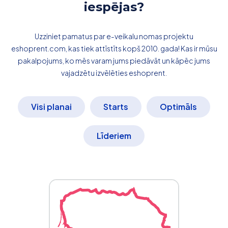
iespējas?
Uzziniet pamatus par e-veikalu nomas projektu
eshoprent.com, kas tiek attīstīts kopš 2010. gada! Kas ir mūsu
pakalpojums, ko mēs varam jums piedāvāt un kāpēc jums
vajadzētu izvēlēties eshoprent.
Visi planai
Starts
Optimāls
Līderiem