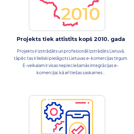
Projekts tiek attīstīts kopš 2010. gada
Projekts ir izstrādāts un profesionāli izstrādāts Lietuvā,
tāpēc tas ir lieliski pielāgots Lietuvas e-komercijas tirgum.
E-veikalam ir visas nepieciešamās integrācijas e-
komercijai, kā arī tiešas saskarnes...