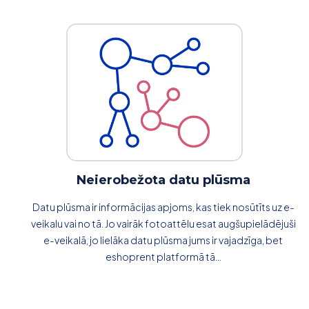
Neierobežota datu plūsma
Datu plūsma ir informācijas apjoms, kas tiek nosūtīts uz e-
veikalu vai no tā. Jo vairāk fotoattēlu esat augšupielādējuši
e-veikalā, jo lielāka datu plūsma jums ir vajadzīga, bet
eshoprent platformā tā...