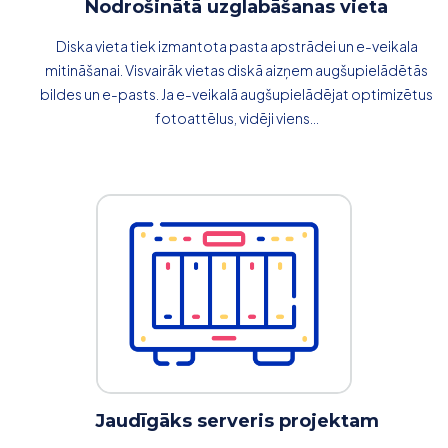
Nodrošinātā uzglabāšanas vieta
Diska vieta tiek izmantota pasta apstrādei un e-veikala
mitināšanai. Visvairāk vietas diskā aizņem augšupielādētās
bildes un e-pasts. Ja e-veikalā augšupielādējat optimizētus
fotoattēlus, vidēji viens...
Jaudīgāks serveris projektam