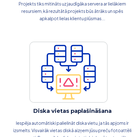
Projekts tiks mitināts uz jaudīgāka servera ar lielākiem
resursiem, kā rezultātā projekts būs ātrāks un spēs
apkalpot lielas klientu plūsmas....
Diska vietas paplašināšana
Iespēja automātiski palielināt diska vietu, ja tās apjoms ir
izsmelts. Visvairāk vietas diskā aizņem jūsu preču fotoattēli