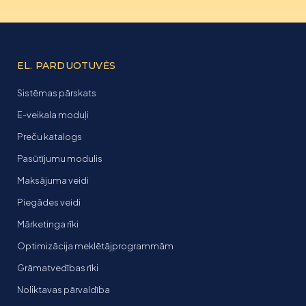
EL. PARDUOTUVĖS
Sistēmas pārskats
E-veikala moduļi
Preču katalogs
Pasūtījumu modulis
Maksājuma veidi
Piegādes veidi
Mārketinga rīki
Optimizācija meklētājprogrammām
Grāmatvedības rīki
Noliktavas pārvaldība