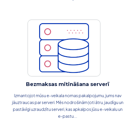
Bezmaksas mitināšana serverī
Izmantojot mūsu e-veikala nomas pakalpojumu, jums nav
jāuztraucas par serveri. Mēs nodrošinām ļoti ātru, jaudīgu un
pastāvīgi uzraudzītu serveri, kas apkalpos jūsu e-veikalu un
e-pastu....