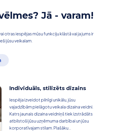
vēlmes? Jā - varam!
 otras iespējas mūsu funkciju klāstā vai ja jums ir
eši jūsu veikalam.
m
Individuāls, stilizēts dizains
Iespēja izveidot pilnīgi unikālu, jūsu
vajadzībām pielāgotu veikala dizaina veidni.
Katrs jaunais dizaina veidniņš tiek izstrādāts
atbilstoši jūsu uzņēmuma darbībai un jūsu
korporatīvajam stilam. Plašāku...