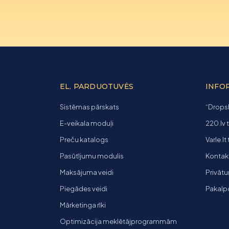
EL. PARDUOTUVĖS
INFO
Sistēmas pārskats
“Dropsh
E-veikala moduļi
220.lv 
Preču katalogs
Varle.lt
Pasūtījumu modulis
Kontakti
Maksājuma veidi
Privātu
Piegādes veidi
Pakalp
Mārketinga rīki
Optimizācija meklētājprogrammām