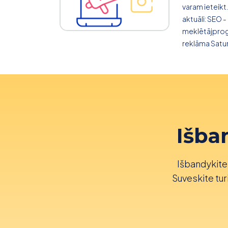
varam ieteikt
aktuāli: SEO -
meklētājpro
reklāma Satura
Išba
Išbandykite 
Suveskite turi