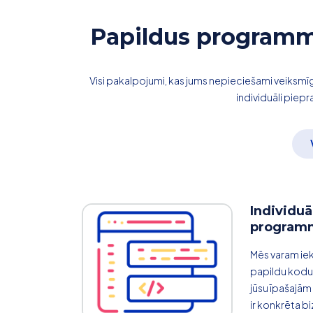
Papildus programmē
Visi pakalpojumi, kas jums nepieciešami veiksmīga 
individuāli piepr
Individuā
program
Mēs varam iek
papildu kodu, 
jūsu īpašajām
ir konkrēta bi