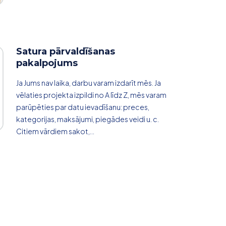
Satura pārvaldīšanas
pakalpojums
Ja Jums nav laika, darbu varam izdarīt mēs. Ja
vēlaties projekta izpildi no A līdz Z, mēs varam
parūpēties par datu ievadīšanu: preces,
kategorijas, maksājumi, piegādes veidi u. c.
Citiem vārdiem sakot,...