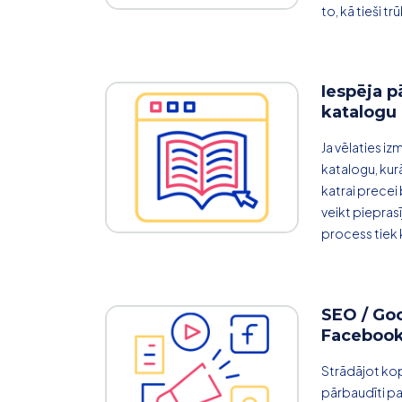
to, kā tieši trū
Iespēja p
katalogu 
Ja vēlaties i
katalogu, ku
katrai precei
veikt piepras
process tiek 
SEO / Go
Faceboo
Strādājot kop
pārbaudīti pa