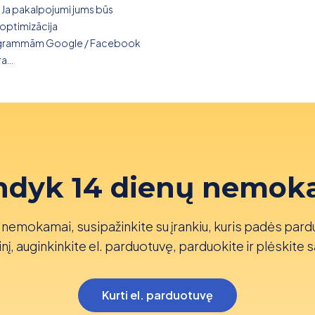
. Ja pakalpojumi jums būs
 optimizācija
grammām Google / Facebook
...
ndyk 14 dienų nemok
nemokamai, susipažinkite su įrankiu, kuris padės pard
nį, auginkinkite el. parduotuvę, parduokite ir plėskite s
Kurti el. parduotuvę