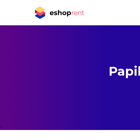
Papi
>