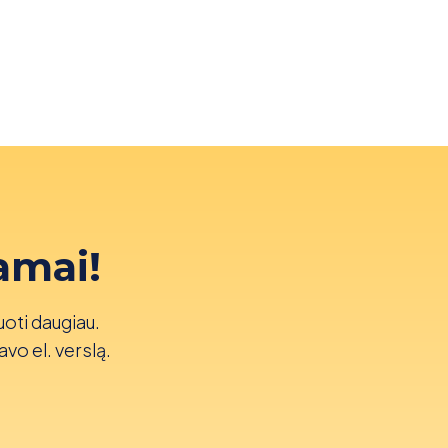
amai!
uoti daugiau.
avo el. verslą.