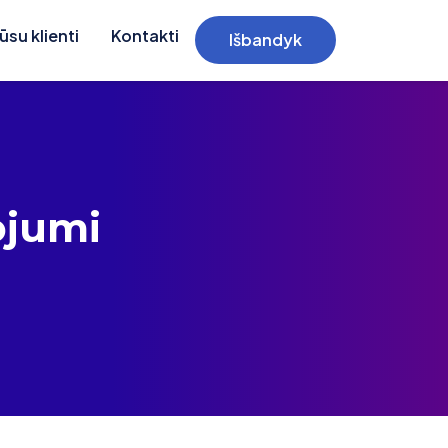
ūsu klienti
Kontakti
Išbandyk
ojumi