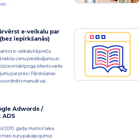
kst...
ārvērst e-veikalu par
(bez iepirkšanās)
zmantot e-veikalu kā preču
rā nebūs cenu piedāvājumu un
 būs kontaktpoga, klients varēs
ījumu par preci. Pārdošanas
koordinēts manuāli vai...
ogle Adwords /
k ADS
š 2010. gada, mums ir laika
rtneri, kuru pakalpojumus