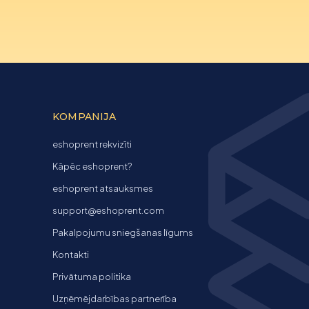
KOMPANIJA
eshoprent rekvizīti
Kāpēc eshoprent?
eshoprent atsauksmes
support@eshoprent.com
Pakalpojumu sniegšanas līgums
Kontakti
Privātuma politika
Uzņēmējdarbības partnerība