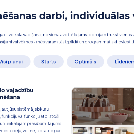
šanas darbi, individuālas 
e-veikala vadīšanai, no viena avota! Ja jums joprojām trūkst vienas vai
asījumi vai vēlmes - mēs varam tās izpildīt un programmatiski ieviest ti
Visi planai
Starts
Optimāls
Līderie
lo vajadzību
mēšana
ļaut jūsu sistēmā jebkuru
funkciju vai funkciju atbilstoši
 un unikālajām prasībām. Ja jums
znesa ideja, vēlme, izpratne par