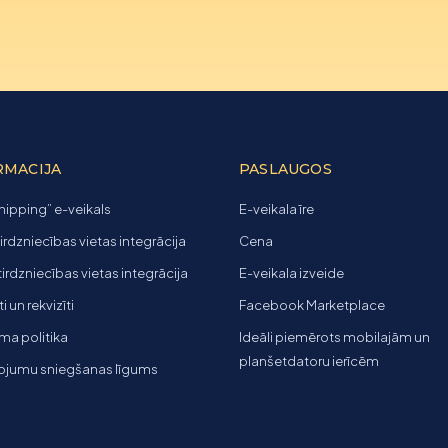
RMACIJA
PASLAUGOS
ipping” e-veikals
E-veikala īre
tirdzniecības vietas integrācija
Cena
 tirdzniecības vietas integrācija
E-veikala izveide
 un rekvizīti
Facebook Marketplace
ma politika
Ideāli piemērots mobilajām un
planšetdatoru ierīcēm
ojumu sniegšanas līgums