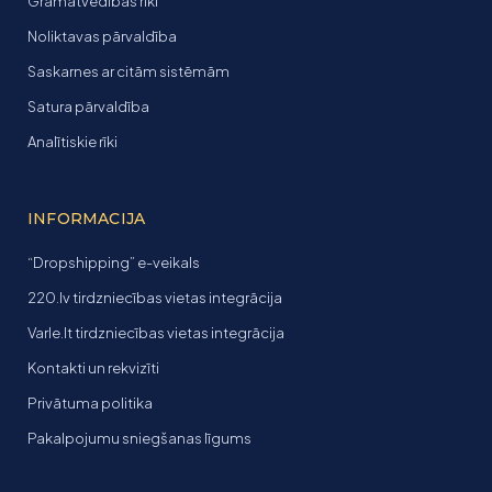
Grāmatvedības rīki
Noliktavas pārvaldība
Saskarnes ar citām sistēmām
Satura pārvaldība
Analītiskie rīki
INFORMACIJA
“Dropshipping” e-veikals
220.lv tirdzniecības vietas integrācija
Varle.lt tirdzniecības vietas integrācija
Kontakti un rekvizīti
Privātuma politika
Pakalpojumu sniegšanas līgums