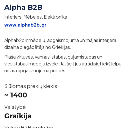
Alpha B2B
Interjers, Mēbeles, Elektronika
www.alphab2b.gr
Alphab2b ir mēbeļu, apgaismojuma un mājas interjera
dizaina piegādātājs no Grieķijas.
Plaša virtuves, vannas istabas, guļamistabas un
viesistabas mēbeļu izvēle. Jā, šeit jūs atradīsiet iekštelpu
un āra apgaismojuma preces.
Siūlomas prekių kiekis
~ 1400
Valstybė
Graikija
Vykdo B2B prekybą