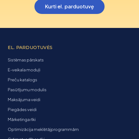
Kurti el. parduotuvę
EL. PARDUOTUVĖS
Sistēmas pārskats
E-veikala moduļi
Preču katalogs
Pasūtījumu modulis
Maksājuma veidi
Piegādes veidi
Mārketinga rīki
Optimizācija meklētājprogrammām