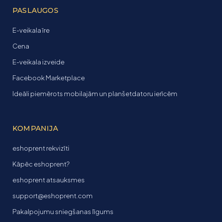
PASLAUGOS
E-veikala īre
Cena
E-veikala izveide
Facebook Marketplace
Ideāli piemērots mobilajām un planšetdatoru ierīcēm
KOMPANIJA
eshoprent rekvizīti
Kāpēc eshoprent?
eshoprent atsauksmes
support@eshoprent.com
Pakalpojumu sniegšanas līgums