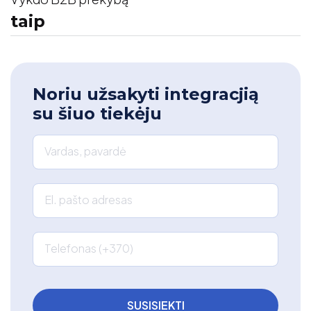
taip
Noriu užsakyti integracjią
su šiuo tiekėju
Vardas, pavardė
El. pašto adresas
Telefonas (+370)