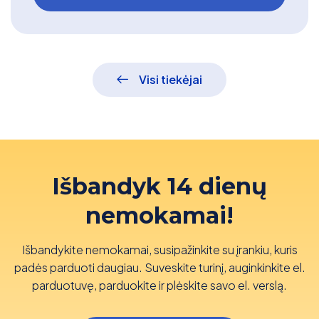
Visi tiekėjai
Išbandyk 14 dienų
nemokamai!
Išbandykite nemokamai, susipažinkite su įrankiu, kuris
padės parduoti daugiau. Suveskite turinį, auginkinkite el.
parduotuvę, parduokite ir plėskite savo el. verslą.