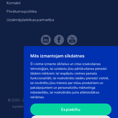
Kontakti
Privātuma politika
Uzņēmējdarbības partnerība
Mēs izmantojam sīkdatnes
Šī vietne izmanto sīkfailus un citas izsekošanas
tehnoloģijas, lai uzlabotu jūsu pārlūkošanas pieredzi
šādiem mērķiem:
lai iespējotu vietnes pamata
funkcionalitāti
,
lai nodrošinātu labāku pieredzi vietnē
,
lai novērtētu jūsu interesi par mūsu produktiem un
pakalpojumiem un personalizētu mārketinga
mijiedarbību
,
lai nodrošinātu jums atbilstošākas
reklāmas
.
© 2010 - 2026 eshoprent prekinis ženklas saugomas. Kopijuoti
ir platinti svetainės turinį be sutikimo griežtai draudžiama.
Es piekrītu
Kainos nurodytos be PVM