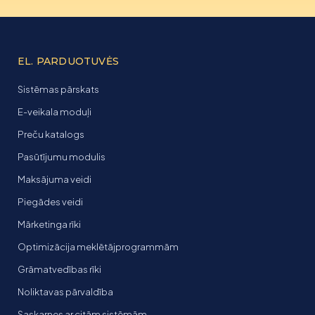
EL. PARDUOTUVĖS
Sistēmas pārskats
E-veikala moduļi
Preču katalogs
Pasūtījumu modulis
Maksājuma veidi
Piegādes veidi
Mārketinga rīki
Optimizācija meklētājprogrammām
Grāmatvedības rīki
Noliktavas pārvaldība
Saskarnes ar citām sistēmām