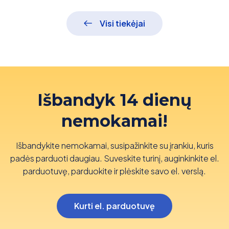
Visi tiekėjai
Išbandyk 14 dienų
nemokamai!
Išbandykite nemokamai, susipažinkite su įrankiu, kuris
padės parduoti daugiau. Suveskite turinį, auginkinkite el.
parduotuvę, parduokite ir plėskite savo el. verslą.
Kurti el. parduotuvę