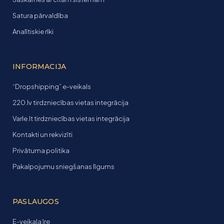
Satura pārvaldība
Analītiskie rīki
INFORMACIJA
“Dropshipping” e-veikals
220.lv tirdzniecības vietas integrācija
Varle.lt tirdzniecības vietas integrācija
Kontakti un rekvizīti
Privātuma politika
Pakalpojumu sniegšanas līgums
PASLAUGOS
E-veikala īre