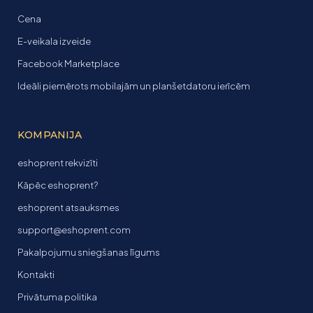
Cena
E-veikala izveide
Facebook Marketplace
Ideāli piemērots mobilajām un planšetdatoru ierīcēm
KOMPANIJA
eshoprent rekvizīti
Kāpēc eshoprent?
eshoprent atsauksmes
support@eshoprent.com
Pakalpojumu sniegšanas līgums
Kontakti
Privātuma politika