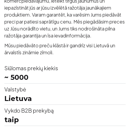
komercpiedāvājumu, ieteikt tirgus jaunumus un
iepazīstināt jūs ar jūsu izvēlētā ražotāja jaunākajiem
produktiem. Varam garantēt, ka varēsim Jums piedāvāt
preci par patiesi saprātīgu cenu. Mēs piegādāsim preces
uz Jūsu norādīto vietu, un Jums tiks nodrošināta pilna
ražotāja garantija un īsa ievadinformācija.
Mūsu piedāvāto preču klāstā ir gandrīz visi Lietuvā un
ārvalstīs zināmie zīmoli.
Siūlomas prekių kiekis
~ 5000
Valstybė
Lietuva
Vykdo B2B prekybą
taip