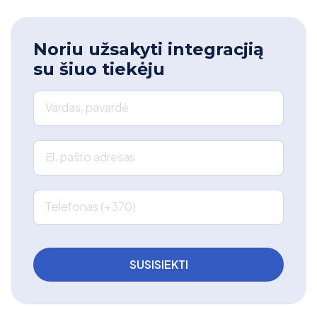
Noriu užsakyti integracjią
su šiuo tiekėju
Vardas, pavardė
El. pašto adresas
Telefonas (+370)