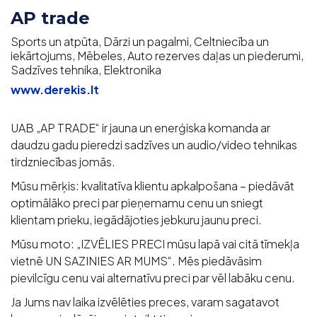
AP trade
Sports un atpūta, Dārzi un pagalmi, Celtniecība un
iekārtojums, Mēbeles, Auto rezerves daļas un piederumi,
Sadzīves tehnika, Elektronika
www.derekis.lt
UAB „AP TRADE“ ir jauna un enerģiska komanda ar
daudzu gadu pieredzi sadzīves un audio/video tehnikas
tirdzniecības jomās.
Mūsu mērķis: kvalitatīva klientu apkalpošana – piedāvāt
optimālāko preci par pieņemamu cenu un sniegt
klientam prieku, iegādājoties jebkuru jaunu preci.
Mūsu moto: „IZVĒLIES PRECI mūsu lapā vai citā tīmekļa
vietnē UN SAZINIES AR MUMS“. Mēs piedāvāsim
pievilcīgu cenu vai alternatīvu preci par vēl labāku cenu.
Ja Jums nav laika izvēlēties preces, varam sagatavot