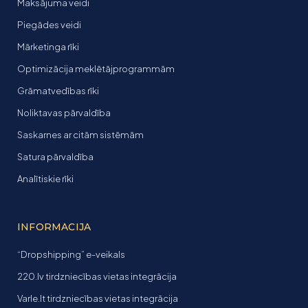
Maksājuma veidi
Piegādes veidi
Mārketinga rīki
Optimizācija meklētājprogrammām
Grāmatvedības rīki
Noliktavas pārvaldība
Saskarnes ar citām sistēmām
Satura pārvaldība
Analītiskie rīki
INFORMACIJA
“Dropshipping” e-veikals
220.lv tirdzniecības vietas integrācija
Varle.lt tirdzniecības vietas integrācija