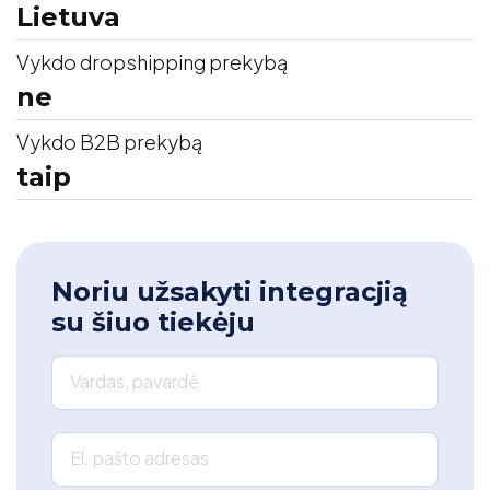
Lietuva
Vykdo dropshipping prekybą
ne
Vykdo B2B prekybą
taip
Noriu užsakyti integracjią
su šiuo tiekėju
Vardas, pavardė
El. pašto adresas