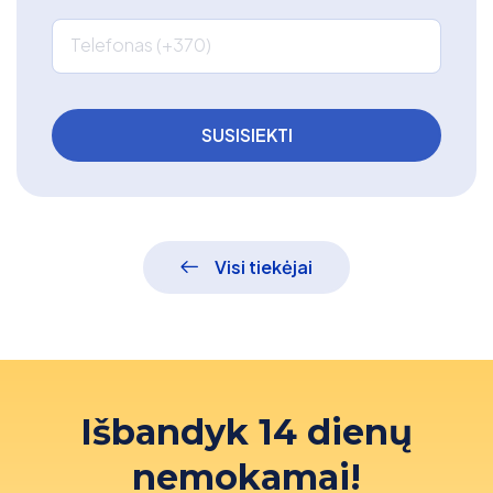
Telefonas (+370)
Visi tiekėjai
Išbandyk 14 dienų
nemokamai!