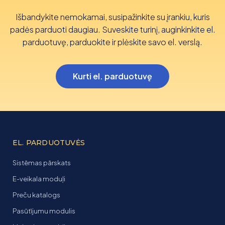
Išbandykite nemokamai, susipažinkite su įrankiu, kuris
padės parduoti daugiau. Suveskite turinį, auginkinkite el.
parduotuvę, parduokite ir plėskite savo el. verslą.
Kurti el. parduotuvę
EL. PARDUOTUVĖS
Sistēmas pārskats
E-veikala moduļi
Preču katalogs
Pasūtījumu modulis