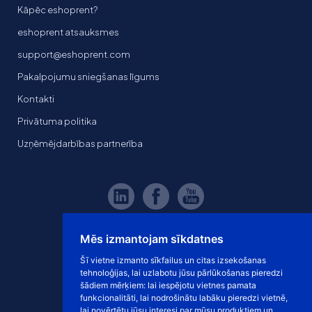
Kāpēc eshoprent?
eshoprent atsauksmes
support@eshoprent.com
Pakalpojumu sniegšanas līgums
Kontakti
Privātuma politika
Uzņēmējdarbības partnerība
Mēs izmantojam sīkdatnes
Šī vietne izmanto sīkfailus un citas izsekošanas
tehnoloģijas, lai uzlabotu jūsu pārlūkošanas pieredzi
šādiem mērķiem:
lai iespējotu vietnes pamata
funkcionalitāti
,
lai nodrošinātu labāku pieredzi vietnē
,
lai novērtētu jūsu interesi par mūsu produktiem un