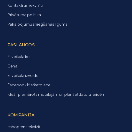
Kontakti un rekvizīti
Privātuma politika
Pakalpojumu sniegšanas līgums
PASLAUGOS
E-veikala īre
Cena
E-veikala izveide
Facebook Marketplace
Ideāli piemērots mobilajām un planšetdatoru ierīcēm
KOMPANIJA
eshoprent rekvizīti