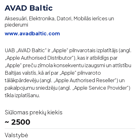
AVAD Baltic
Aksesuāri, Elektronika, Datori, Mobilās ierīces un
piederumi
www.avadbaltic.com
UAB „AVAD Baltic“ ir „Apple“ pilnvarotais izplatītājs (angl.
„Apple Authorised Distributor“), kas ir atbildīgs par
„Apple“ preču zīmola konsekventu izaugsmi un attīstību
Baltijas valstīs, kā arī par „Apple“ pilnvaroto
tālākpārdevēju (angl. „Apple Authorised Reseller“) un
pakalpojumu sniedzēju (angl. „Apple Service Provider“)
tīkla izplatīšanu.
Siūlomas prekių kiekis
~ 2500
Valstybė