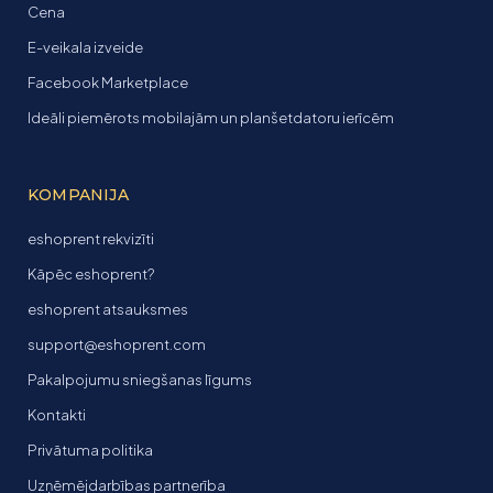
Cena
E-veikala izveide
Facebook Marketplace
Ideāli piemērots mobilajām un planšetdatoru ierīcēm
KOMPANIJA
eshoprent rekvizīti
Kāpēc eshoprent?
eshoprent atsauksmes
support@eshoprent.com
Pakalpojumu sniegšanas līgums
Kontakti
Privātuma politika
Uzņēmējdarbības partnerība