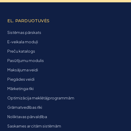
EL. PARDUOTUVĖS
Sistēmas pārskats
E-veikala moduļi
Preču katalogs
Pasūtījumu modulis
Maksājuma veidi
Piegādes veidi
Mārketinga rīki
Optimizācija meklētājprogrammām
Grāmatvedības rīki
Noliktavas pārvaldība
Saskarnes ar citām sistēmām