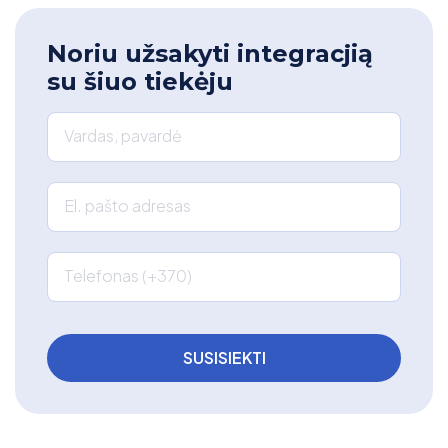
Noriu užsakyti integracjią
su šiuo tiekėju
Vardas, pavardė
El. pašto adresas
Telefonas (+370)