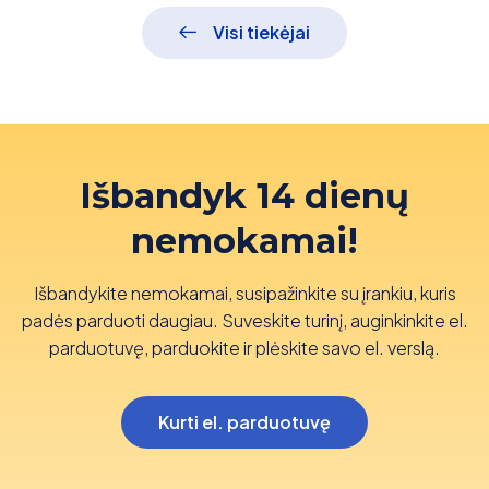
Visi tiekėjai
Išbandyk 14 dienų
nemokamai!
Išbandykite nemokamai, susipažinkite su įrankiu, kuris
padės parduoti daugiau. Suveskite turinį, auginkinkite el.
parduotuvę, parduokite ir plėskite savo el. verslą.
Kurti el. parduotuvę