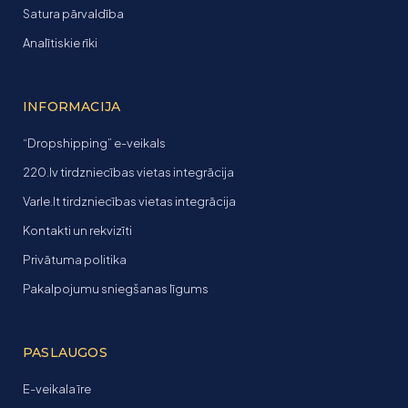
Satura pārvaldība
Analītiskie rīki
INFORMACIJA
“Dropshipping” e-veikals
220.lv tirdzniecības vietas integrācija
Varle.lt tirdzniecības vietas integrācija
Kontakti un rekvizīti
Privātuma politika
Pakalpojumu sniegšanas līgums
PASLAUGOS
E-veikala īre