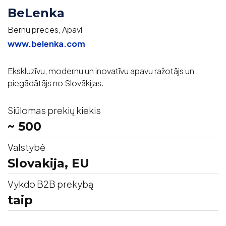
BeLenka
Bērnu preces, Apavi
www.belenka.com
Ekskluzīvu, modernu un inovatīvu apavu ražotājs un
piegādātājs no Slovākijas.
Siūlomas prekių kiekis
~ 500
Valstybė
Slovakija, EU
Vykdo B2B prekybą
taip