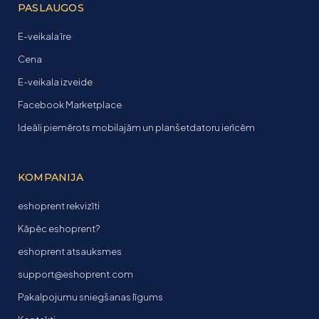
PASLAUGOS
E-veikala īre
Cena
E-veikala izveide
Facebook Marketplace
Ideāli piemērots mobilajām un planšetdatoru ierīcēm
KOMPANIJA
eshoprent rekvizīti
Kāpēc eshoprent?
eshoprent atsauksmes
support@eshoprent.com
Pakalpojumu sniegšanas līgums