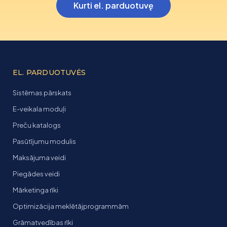
Kurti el. parduotuvę
EL. PARDUOTUVĖS
Sistēmas pārskats
E-veikala moduļi
Preču katalogs
Pasūtījumu modulis
Maksājuma veidi
Piegādes veidi
Mārketinga rīki
Optimizācija meklētājprogrammām
Grāmatvedības rīki