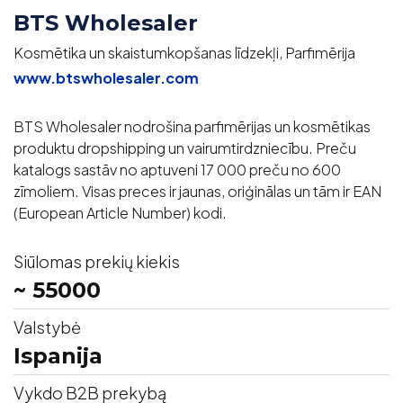
BTS Wholesaler
Kosmētika un skaistumkopšanas līdzekļi, Parfimērija
www.btswholesaler.com
BTS Wholesaler nodrošina parfimērijas un kosmētikas
produktu dropshipping un vairumtirdzniecību. Preču
katalogs sastāv no aptuveni 17 000 preču no 600
zīmoliem. Visas preces ir jaunas, oriģinālas un tām ir EAN
(European Article Number) kodi.
Siūlomas prekių kiekis
~ 55000
Valstybė
Ispanija
Vykdo B2B prekybą