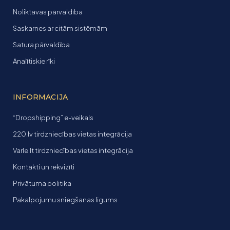
Noliktavas pārvaldība
Saskarnes ar citām sistēmām
Satura pārvaldība
Analītiskie rīki
INFORMACIJA
“Dropshipping” e-veikals
220.lv tirdzniecības vietas integrācija
Varle.lt tirdzniecības vietas integrācija
Kontakti un rekvizīti
Privātuma politika
Pakalpojumu sniegšanas līgums