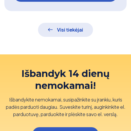
Visi tiekėjai
Išbandyk 14 dienų
nemokamai!
Išbandykite nemokamai, susipažinkite su įrankiu, kuris
padės parduoti daugiau. Suveskite turinį, auginkinkite el.
parduotuvę, parduokite ir plėskite savo el. verslą.