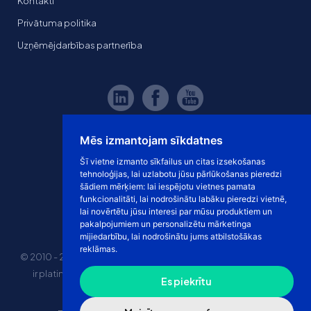
Kontakti
Privātuma politika
Uzņēmējdarbības partnerība
Mēs izmantojam sīkdatnes
Šī vietne izmanto sīkfailus un citas izsekošanas
tehnoloģijas, lai uzlabotu jūsu pārlūkošanas pieredzi
šādiem mērķiem:
lai iespējotu vietnes pamata
funkcionalitāti
,
lai nodrošinātu labāku pieredzi vietnē
,
lai novērtētu jūsu interesi par mūsu produktiem un
pakalpojumiem un personalizētu mārketinga
mijiedarbību
,
lai nodrošinātu jums atbilstošākas
reklāmas
.
© 2010 - 2026 eshoprent prekinis ženklas saugomas. Kopijuoti
ir platinti svetainės turinį be sutikimo griežtai draudžiama.
Es piekrītu
Kainos nurodytos be PVM