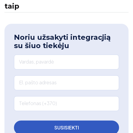
taip
Noriu užsakyti integracjią
su šiuo tiekėju
Vardas, pavardė
El. pašto adresas
Telefonas (+370)