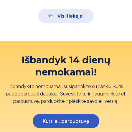
Visi tiekėjai
Išbandyk 14 dienų
nemokamai!
Išbandykite nemokamai, susipažinkite su įrankiu, kuris
padės parduoti daugiau. Suveskite turinį, auginkinkite el.
parduotuvę, parduokite ir plėskite savo el. verslą.
Kurti el. parduotuvę