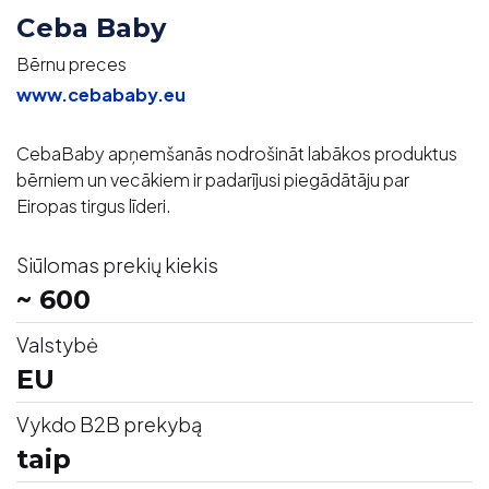
Ceba Baby
Bērnu preces
www.cebababy.eu
CebaBaby apņemšanās nodrošināt labākos produktus
bērniem un vecākiem ir padarījusi piegādātāju par
Eiropas tirgus līderi.
Siūlomas prekių kiekis
~ 600
Valstybė
EU
Vykdo B2B prekybą
taip