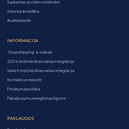
Saskarnes ar citām sistēmām
Satura pārvaldība
Analītiskie rīki
INFORMACIJA
“Dropshipping” e-veikals
220.lv tirdzniecības vietas integrācija
Varle.lt tirdzniecības vietas integrācija
Kontakti un rekvizīti
Privātuma politika
Pakalpojumu sniegšanas līgums
PASLAUGOS