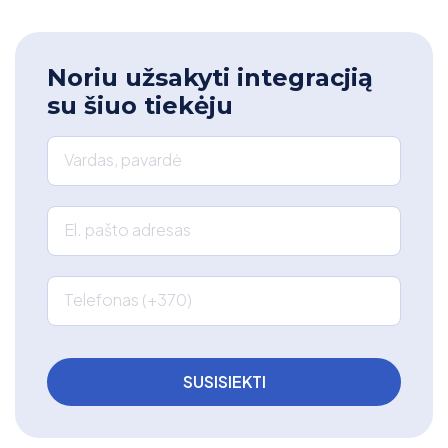
Noriu užsakyti integracjią
su šiuo tiekėju
Vardas, pavardė
El. pašto adresas
Telefonas (+370)