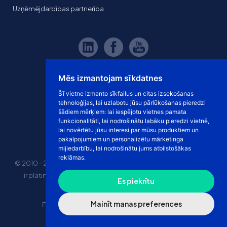
Uzņēmējdarbības partnerība
Mēs izmantojam sīkdatnes
Šī vietne izmanto sīkfailus un citas izsekošanas
tehnoloģijas, lai uzlabotu jūsu pārlūkošanas pieredzi
šādiem mērķiem:
lai iespējotu vietnes pamata
funkcionalitāti
,
lai nodrošinātu labāku pieredzi vietnē
,
lai novērtētu jūsu interesi par mūsu produktiem un
pakalpojumiem un personalizētu mārketinga
mijiedarbību
,
lai nodrošinātu jums atbilstošākas
reklāmas
.
© 2010 - 2026 eshoprent prekinis ženklas saugomas. Kopijuoti
ir platinti svetainės turinį be sutikimo griežtai draudžiama.
Es piekrītu
Kainos nurodytos be PVM
Mainīt manas preferences
E-veikala īres cena
“Dropshipping” e-veikals
Marketplace tirdzniecība