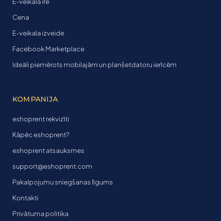
E-veikala īre
Cena
E-veikala izveide
Facebook Marketplace
Ideāli piemērots mobilajām un planšetdatoru ierīcēm
KOMPANIJA
eshoprent rekvizīti
Kāpēc eshoprent?
eshoprent atsauksmes
support@eshoprent.com
Pakalpojumu sniegšanas līgums
Kontakti
Privātuma politika