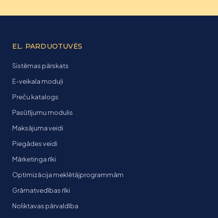
EL. PARDUOTUVĖS
Sistēmas pārskats
E-veikala moduļi
Preču katalogs
Pasūtījumu modulis
Maksājuma veidi
Piegādes veidi
Mārketinga rīki
Optimizācija meklētājprogrammām
Grāmatvedības rīki
Noliktavas pārvaldība