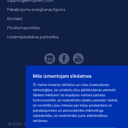
support@eshoprent.com
Pakalpojumu sniegšanas līgums
Kontakti
Privātuma politika
Uzņēmējdarbības partnerība
Mēs izmantojam sīkdatnes
Šī vietne izmanto sīkfailus un citas izsekošanas
tehnoloģijas, lai uzlabotu jūsu pārlūkošanas pieredzi
šādiem mērķiem:
lai iespējotu vietnes pamata
funkcionalitāti
,
lai nodrošinātu labāku pieredzi vietnē
,
lai novērtētu jūsu interesi par mūsu produktiem un
pakalpojumiem un personalizētu mārketinga
mijiedarbību
,
lai nodrošinātu jums atbilstošākas
reklāmas
.
© 2010 - 2026 eshoprent prekinis ženklas saugomas. Kopijuoti