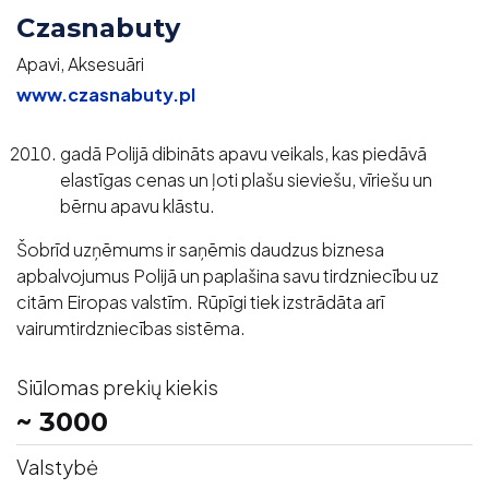
Czasnabuty
Apavi, Aksesuāri
www.czasnabuty.pl
gadā Polijā dibināts apavu veikals, kas piedāvā
elastīgas cenas un ļoti plašu sieviešu, vīriešu un
bērnu apavu klāstu.
Šobrīd uzņēmums ir saņēmis daudzus biznesa
apbalvojumus Polijā un paplašina savu tirdzniecību uz
citām Eiropas valstīm. Rūpīgi tiek izstrādāta arī
vairumtirdzniecības sistēma.
Siūlomas prekių kiekis
~ 3000
Valstybė