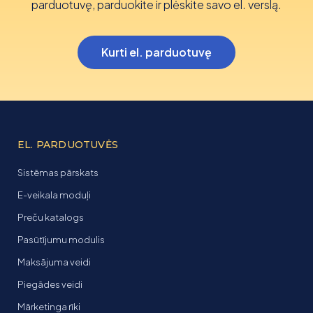
parduotuvę, parduokite ir plėskite savo el. verslą.
Kurti el. parduotuvę
EL. PARDUOTUVĖS
Sistēmas pārskats
E-veikala moduļi
Preču katalogs
Pasūtījumu modulis
Maksājuma veidi
Piegādes veidi
Mārketinga rīki