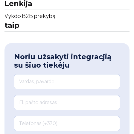
Lenkija
Vykdo B2B prekybą
taip
Noriu užsakyti integracjią
su šiuo tiekėju
Vardas, pavardė
El. pašto adresas
Telefonas (+370)