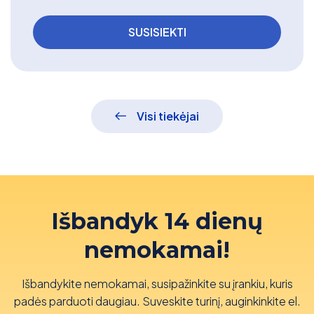
Visi tiekėjai
Išbandyk 14 dienų
nemokamai!
Išbandykite nemokamai, susipažinkite su įrankiu, kuris
padės parduoti daugiau. Suveskite turinį, auginkinkite el.