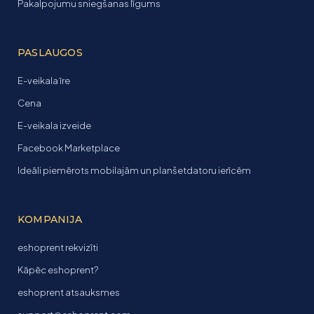
Pakalpojumu sniegšanas līgums
PASLAUGOS
E-veikala īre
Cena
E-veikala izveide
Facebook Marketplace
Ideāli piemērots mobilajām un planšetdatoru ierīcēm
KOMPANIJA
eshoprent rekvizīti
Kāpēc eshoprent?
eshoprent atsauksmes