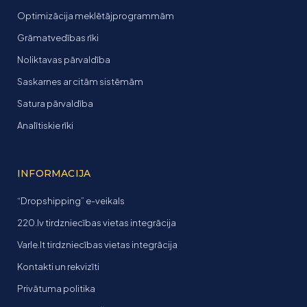
Optimizācija meklētājprogrammām
Grāmatvedības rīki
Noliktavas pārvaldība
Saskarnes ar citām sistēmām
Satura pārvaldība
Analītiskie rīki
INFORMACIJA
“Dropshipping” e-veikals
220.lv tirdzniecības vietas integrācija
Varle.lt tirdzniecības vietas integrācija
Kontakti un rekvizīti
Privātuma politika