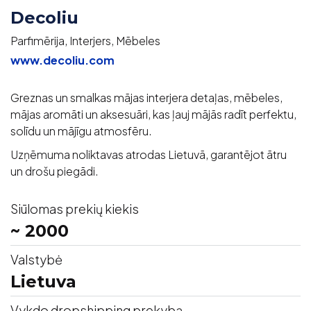
Decoliu
Parfimērija, Interjers, Mēbeles
www.decoliu.com
Greznas un smalkas mājas interjera detaļas, mēbeles,
mājas aromāti un aksesuāri, kas ļauj mājās radīt perfektu,
solīdu un mājīgu atmosfēru.
Uzņēmuma noliktavas atrodas Lietuvā, garantējot ātru
un drošu piegādi.
Siūlomas prekių kiekis
~ 2000
Valstybė
Lietuva
Vykdo dropshipping prekybą