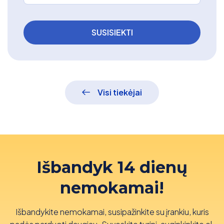
Visi tiekėjai
Išbandyk 14 dienų
nemokamai!
Išbandykite nemokamai, susipažinkite su įrankiu, kuris