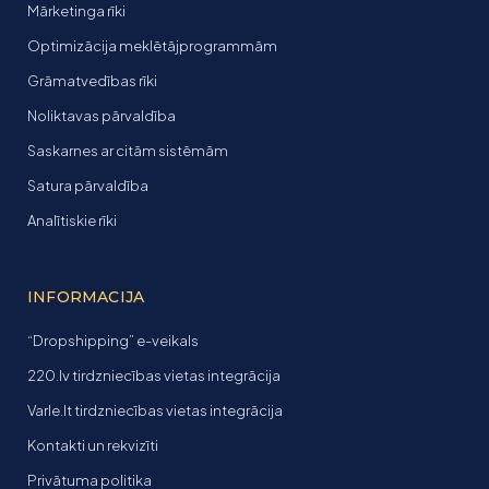
Mārketinga rīki
Optimizācija meklētājprogrammām
Grāmatvedības rīki
Noliktavas pārvaldība
Saskarnes ar citām sistēmām
Satura pārvaldība
Analītiskie rīki
INFORMACIJA
“Dropshipping” e-veikals
220.lv tirdzniecības vietas integrācija
Varle.lt tirdzniecības vietas integrācija
Kontakti un rekvizīti
Privātuma politika