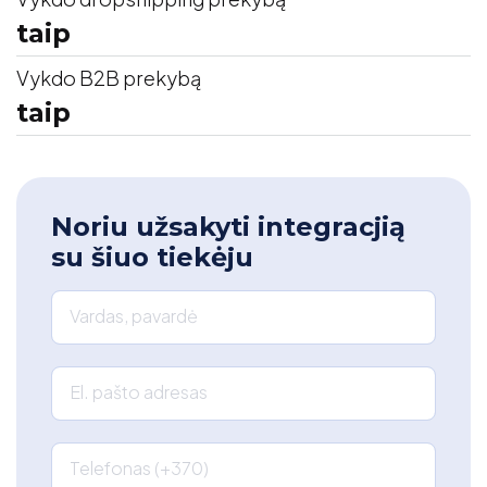
taip
Vykdo B2B prekybą
taip
Noriu užsakyti integracjią
su šiuo tiekėju
Vardas, pavardė
El. pašto adresas
Telefonas (+370)