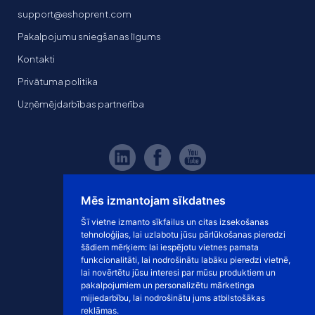
support@eshoprent.com
Pakalpojumu sniegšanas līgums
Kontakti
Privātuma politika
Uzņēmējdarbības partnerība
Mēs izmantojam sīkdatnes
Šī vietne izmanto sīkfailus un citas izsekošanas
tehnoloģijas, lai uzlabotu jūsu pārlūkošanas pieredzi
šādiem mērķiem:
lai iespējotu vietnes pamata
funkcionalitāti
,
lai nodrošinātu labāku pieredzi vietnē
,
lai novērtētu jūsu interesi par mūsu produktiem un
pakalpojumiem un personalizētu mārketinga
mijiedarbību
,
lai nodrošinātu jums atbilstošākas
reklāmas
.