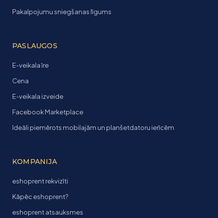
Pakalpojumu sniegšanas līgums
PASLAUGOS
E-veikala īre
Cena
E-veikala izveide
Facebook Marketplace
Ideāli piemērots mobilajām un planšetdatoru ierīcēm
KOMPANIJA
eshoprent rekvizīti
Kāpēc eshoprent?
eshoprent atsauksmes