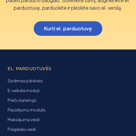
padės parduoti daugiau. Suveskite turinį, auginkinkite el.
parduotuvę, parduokite ir plėskite savo el. verslą.
Kurti el. parduotuvę
EL. PARDUOTUVĖS
Sistēmas pārskats
E-veikala moduļi
Preču katalogs
Pasūtījumu modulis
Maksājuma veidi
Piegādes veidi