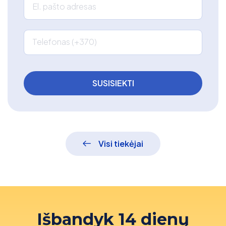
El. pašto adresas
Telefonas (+370)
Visi tiekėjai
Išbandyk 14 dienų