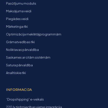
Pasūtījumu modulis
Maksājuma veidi
Piegādes veidi
Mārketinga rīki
Optimizācija meklētājprogrammām
Grāmatvedības rīki
Noliktavas pārvaldība
Saskarnes ar citām sistēmām
Satura pārvaldība
Analītiskie rīki
INFORMACIJA
“Dropshipping” e-veikals
220.lv tirdzniecības vietas integrācija