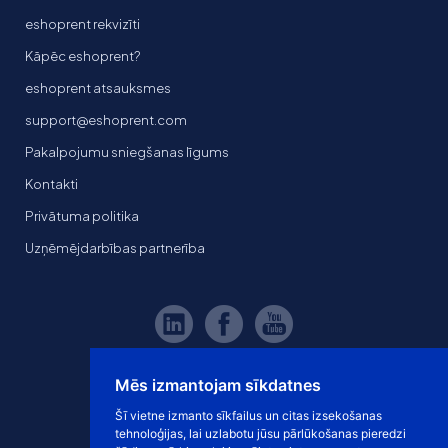
eshoprent rekvizīti
Kāpēc eshoprent?
eshoprent atsauksmes
support@eshoprent.com
Pakalpojumu sniegšanas līgums
Kontakti
Privātuma politika
Uzņēmējdarbības partnerība
Mēs izmantojam sīkdatnes
Šī vietne izmanto sīkfailus un citas izsekošanas
tehnoloģijas, lai uzlabotu jūsu pārlūkošanas pieredzi