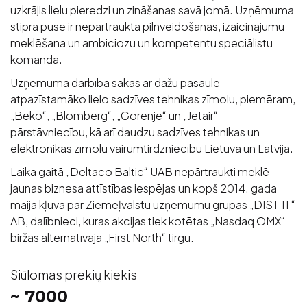
uzkrājis lielu pieredzi un zināšanas savā jomā. Uzņēmuma
stiprā puse ir nepārtraukta pilnveidošanās, izaicinājumu
meklēšana un ambiciozu un kompetentu speciālistu
komanda.
Uzņēmuma darbība sākās ar dažu pasaulē
atpazīstamāko lielo sadzīves tehnikas zīmolu, piemēram,
„Beko“, „Blomberg“, „Gorenje“ un „Jetair“
pārstāvniecību, kā arī daudzu sadzīves tehnikas un
elektronikas zīmolu vairumtirdzniecību Lietuvā un Latvijā.
Laika gaitā „Deltaco Baltic“ UAB nepārtraukti meklē
jaunas biznesa attīstības iespējas un kopš 2014. gada
maijā kļuva par Ziemeļvalstu uzņēmumu grupas „DIST IT“
AB, dalībnieci, kuras akcijas tiek kotētas „Nasdaq OMX“
biržas alternatīvajā „First North“ tirgū.
Siūlomas prekių kiekis
~ 7000