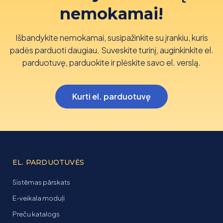
nemokamai!
Išbandykite nemokamai, susipažinkite su įrankiu, kuris
padės parduoti daugiau. Suveskite turinį, auginkinkite el.
parduotuvę, parduokite ir plėskite savo el. verslą.
Kurti el. parduotuvę
EL. PARDUOTUVĖS
Sistēmas pārskats
E-veikala moduļi
Preču katalogs