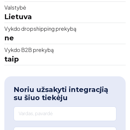
Valstybė
Lietuva
Vykdo dropshipping prekybą
ne
Vykdo B2B prekybą
taip
Noriu užsakyti integracjią
su šiuo tiekėju
Vardas, pavardė