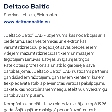
Deltaco Baltic
Sadzīves tehnika, Elektronika
www.deltacobaltic.eu
„Deltaco Baltic“ UAB – uzņēmums, kas nodarbojas ar IT
piederumu, sadzīves tehnikas un elektronikas
vairumtirdzniecību, piegādājot savas preces lieliem,
vidējiem mazumtirdzniecības tīkliem un mazajiem
tirgotājiem Lietuvas, Latvijas un Igaunijas tirgos.
Pateicoties profesionālai un atbildīgai pieejai savā
darbības jomā, „Deltaco Baltic“ UAB ir uzticams partneris
gan dažādiem ražotājiem, gan saviem klientiem, kuriem
tiek piedāvāta stabila pievienotās vērtības pakalpojumu
pakete, kas nodrošina vienmērīgu, efektīvu un veiksmīgu
darbību visām pusēm.
Kompānijas speciālisti savu pieredzi uzkrāj jau kopš 1996.
gada. Šajā ilgajā un mainīgajā periodā uzņēmums ir