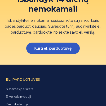
nemokamai!
Išbandykite nemokamai, susipažinkite su įrankiu, kuris
padės parduoti daugiau. Suveskite turinį, auginkinkite el.
parduotuvę, parduokite ir plėskite savo el. verslą.
Kurti el. parduotuvę
EL. PARDUOTUVĖS
Sistēmas pārskats
E-veikala moduļi
Preču katalogs