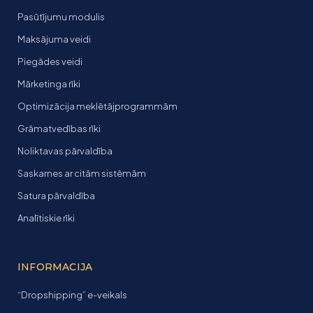
Pasūtījumu modulis
Maksājuma veidi
Piegādes veidi
Mārketinga rīki
Optimizācija meklētājprogrammām
Grāmatvedības rīki
Noliktavas pārvaldība
Saskarnes ar citām sistēmām
Satura pārvaldība
Analītiskie rīki
INFORMACIJA
“Dropshipping” e-veikals