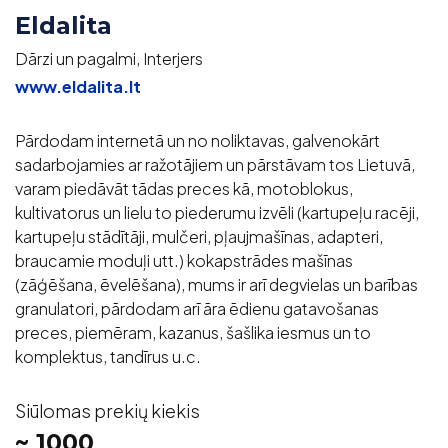
Eldalita
Dārzi un pagalmi, Interjers
www.eldalita.lt
Pārdodam internetā un no noliktavas, galvenokārt
sadarbojamies ar ražotājiem un pārstāvam tos Lietuvā,
varam piedāvāt tādas preces kā, motoblokus,
kultivatorus un lielu to piederumu izvēli (kartupeļu racēji,
kartupeļu stādītāji, mulčeri, pļaujmašīnas, adapteri,
braucamie moduļi utt.) kokapstrādes mašīnas
(zāģēšana, ēvelēšana), mums ir arī degvielas un barības
granulatori, pārdodam arī āra ēdienu gatavošanas
preces, piemēram, kazanus, šašlika iesmus un to
komplektus, tandīrus u.c.
Siūlomas prekių kiekis
~ 1000