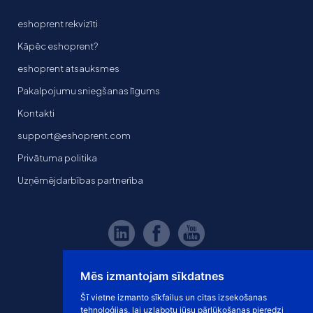
eshoprent rekvizīti
Kāpēc eshoprent?
eshoprent atsauksmes
Pakalpojumu sniegšanas līgums
Kontakti
support@eshoprent.com
Privātuma politika
Uzņēmējdarbības partnerība
Mēs izmantojam sīkdatnes
Šī vietne izmanto sīkfailus un citas izsekošanas
tehnoloģijas, lai uzlabotu jūsu pārlūkošanas pieredzi