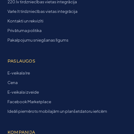
220.lv tirdzniecības vietas integrācija
Varle.lt tirdzniecības vietas integrācija
Kontakti un rekvizīti
Privātuma politika
Pakalpojumu sniegšanas līgums
PASLAUGOS
E-veikala īre
Cena
E-veikala izveide
Facebook Marketplace
Ideāli piemērots mobilajām un planšetdatoru ierīcēm
KOMPANIJA