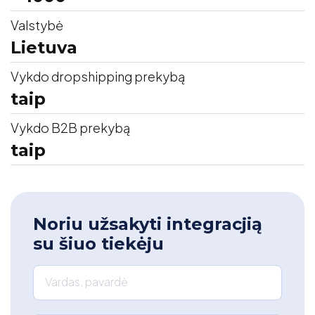
Valstybė
Lietuva
Vykdo dropshipping prekybą
taip
Vykdo B2B prekybą
taip
Noriu užsakyti integracjią
su šiuo tiekėju
Vardas, pavardė