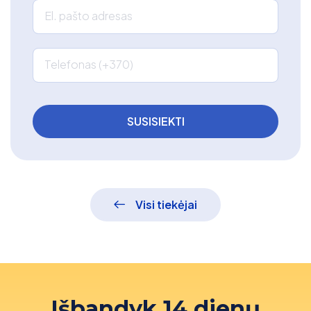
El. pašto adresas
Telefonas (+370)
Visi tiekėjai
Išbandyk 14 dienų