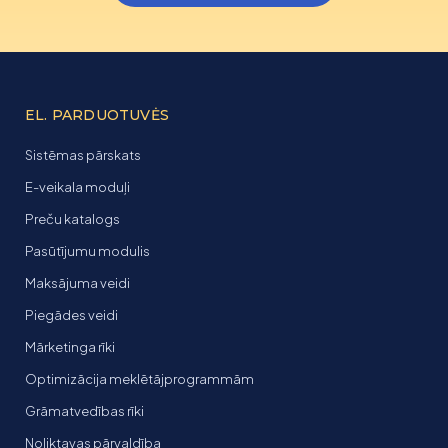
EL. PARDUOTUVĖS
Sistēmas pārskats
E-veikala moduļi
Preču katalogs
Pasūtījumu modulis
Maksājuma veidi
Piegādes veidi
Mārketinga rīki
Optimizācija meklētājprogrammām
Grāmatvedības rīki
Noliktavas pārvaldība