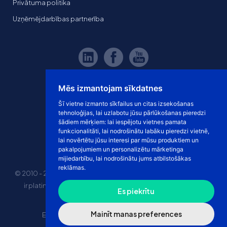
Privātuma politika
Uzņēmējdarbības partnerība
Mēs izmantojam sīkdatnes
Šī vietne izmanto sīkfailus un citas izsekošanas
tehnoloģijas, lai uzlabotu jūsu pārlūkošanas pieredzi
šādiem mērķiem:
lai iespējotu vietnes pamata
funkcionalitāti
,
lai nodrošinātu labāku pieredzi vietnē
,
lai novērtētu jūsu interesi par mūsu produktiem un
pakalpojumiem un personalizētu mārketinga
mijiedarbību
,
lai nodrošinātu jums atbilstošākas
reklāmas
.
© 2010 - 2026 eshoprent prekinis ženklas saugomas. Kopijuoti
ir platinti svetainės turinį be sutikimo griežtai draudžiama.
Es piekrītu
Kainos nurodytos be PVM
Mainīt manas preferences
E-veikala īres cena
“Dropshipping” e-veikals