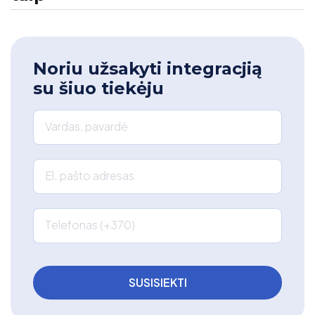
Noriu užsakyti integracjią
su šiuo tiekėju
Vardas, pavardė
El. pašto adresas
Telefonas (+370)