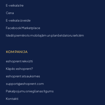
E-veikala īre
Cena
E-veikala izveide
Facebook Marketplace
Ideāli piemērots mobilajām un planšetdatoru ierīcēm
KOMPANIJA
eshoprent rekvizīti
Kāpēc eshoprent?
eshoprent atsauksmes
support@eshoprent.com
Pakalpojumu sniegšanas līgums
Kontakti