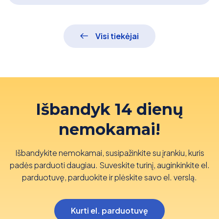
Visi tiekėjai
Išbandyk 14 dienų
nemokamai!
Išbandykite nemokamai, susipažinkite su įrankiu, kuris
padės parduoti daugiau. Suveskite turinį, auginkinkite el.
parduotuvę, parduokite ir plėskite savo el. verslą.
Kurti el. parduotuvę