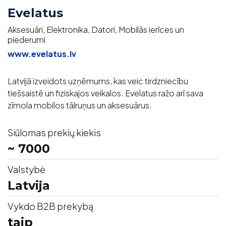
Evelatus
Aksesuāri, Elektronika, Datori, Mobilās ierīces un
piederumi
www.evelatus.lv
Latvijā izveidots uzņēmums, kas veic tirdzniecību
tiešsaistē un fiziskajos veikalos. Evelatus ražo arī sava
zīmola mobilos tālruņus un aksesuārus.
Siūlomas prekių kiekis
~ 7000
Valstybė
Latvija
Vykdo B2B prekybą
taip