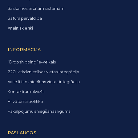
Saskarnes ar citām sistēmām
Satura pārvaldība
Analītiskie rīki
INFORMACIJA
“Dropshipping” e-veikals
220.lv tirdzniecības vietas integrācija
Varle.lt tirdzniecības vietas integrācija
Kontakti un rekvizīti
Privātuma politika
Pakalpojumu sniegšanas līgums
PASLAUGOS