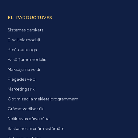
EL. PARDUOTUVĖS
Sistēmas pārskats
E-veikala moduļi
Preču katalogs
Pasūtījumu modulis
Maksājuma veidi
Piegādes veidi
Mārketinga rīki
Optimizācija meklētājprogrammām
Grāmatvedības rīki
Noliktavas pārvaldība
Saskarnes ar citām sistēmām