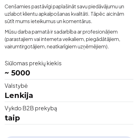
Cenšamies pastāvīgi paplašināt savu piedāvājumu un
uzlabot klientu apkalpošanas kvalitāti. Tāpēc aicinām
sūtīt mums ieteikumus un komentārus.
Mūsu darba pamatā ir sadarbība ar profesionāļiem
(parastajiem vai interneta veikaliem, piegādātājiem,
vairumtirgotājiem, neatkarīgiem uzņēmējiem).
Siūlomas prekių kiekis
~ 5000
Valstybė
Lenkija
Vykdo B2B prekybą
taip