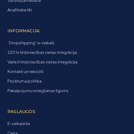
Satura pārvaldība
Analītiskie rīki
INFORMACIJA
“Dropshipping” e-veikals
220.lv tirdzniecības vietas integrācija
Varle.lt tirdzniecības vietas integrācija
Kontakti un rekvizīti
Privātuma politika
Pakalpojumu sniegšanas līgums
PASLAUGOS
E-veikala īre
Cena