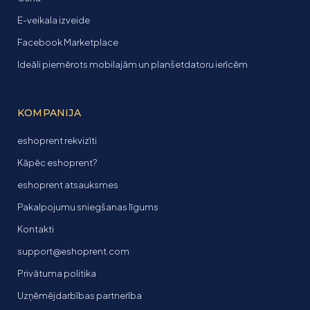
E-veikala izveide
Facebook Marketplace
Ideāli piemērots mobilajām un planšetdatoru ierīcēm
KOMPANIJA
eshoprent rekvizīti
Kāpēc eshoprent?
eshoprent atsauksmes
Pakalpojumu sniegšanas līgums
Kontakti
support@eshoprent.com
Privātuma politika
Uzņēmējdarbības partnerība