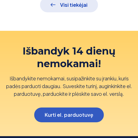
Visi tiekėjai
Išbandyk 14 dienų
nemokamai!
Išbandykite nemokamai, susipažinkite su įrankiu, kuris
padės parduoti daugiau. Suveskite turinį, auginkinkite el.
parduotuvę, parduokite ir plėskite savo el. verslą.
Kurti el. parduotuvę