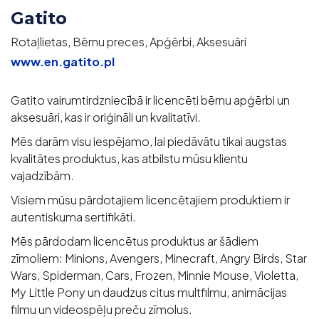
Gatito
Rotaļlietas, Bērnu preces, Apģērbi, Aksesuāri
www.en.gatito.pl
Gatito vairumtirdzniecībā ir licencēti bērnu apģērbi un
aksesuāri, kas ir oriģināli un kvalitatīvi.
Mēs darām visu iespējamo, lai piedāvātu tikai augstas
kvalitātes produktus, kas atbilstu mūsu klientu
vajadzībām.
Visiem mūsu pārdotajiem licencētajiem produktiem ir
autentiskuma sertifikāti.
Mēs pārdodam licencētus produktus ar šādiem
zīmoliem: Minions, Avengers, Minecraft, Angry Birds, Star
Wars, Spiderman, Cars, Frozen, Minnie Mouse, Violetta,
My Little Pony un daudzus citus multfilmu, animācijas
filmu un videospēļu preču zīmolus.