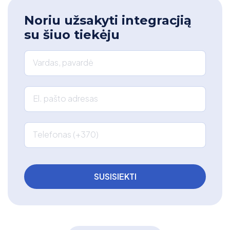
Noriu užsakyti integracjią
su šiuo tiekėju
Vardas, pavardė
El. pašto adresas
Telefonas (+370)