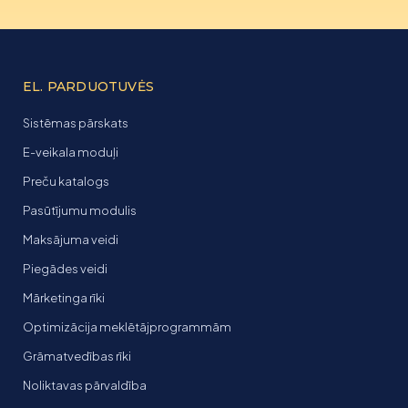
EL. PARDUOTUVĖS
Sistēmas pārskats
E-veikala moduļi
Preču katalogs
Pasūtījumu modulis
Maksājuma veidi
Piegādes veidi
Mārketinga rīki
Optimizācija meklētājprogrammām
Grāmatvedības rīki
Noliktavas pārvaldība