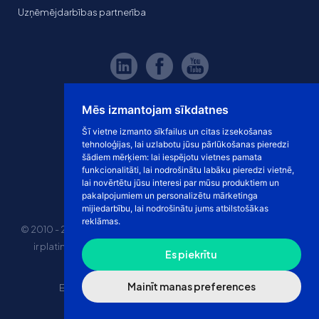
Uzņēmējdarbības partnerība
Mēs izmantojam sīkdatnes
Šī vietne izmanto sīkfailus un citas izsekošanas
tehnoloģijas, lai uzlabotu jūsu pārlūkošanas pieredzi
šādiem mērķiem:
lai iespējotu vietnes pamata
funkcionalitāti
,
lai nodrošinātu labāku pieredzi vietnē
,
lai novērtētu jūsu interesi par mūsu produktiem un
pakalpojumiem un personalizētu mārketinga
mijiedarbību
,
lai nodrošinātu jums atbilstošākas
reklāmas
.
© 2010 - 2026 eshoprent prekinis ženklas saugomas. Kopijuoti
ir platinti svetainės turinį be sutikimo griežtai draudžiama.
Es piekrītu
Kainos nurodytos be PVM
Mainīt manas preferences
E-veikala īres cena
“Dropshipping” e-veikals
Marketplace tirdzniecība