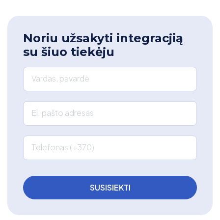
Noriu užsakyti integracjią
su šiuo tiekėju
Vardas, pavardė
El. pašto adresas
Telefonas (+370)