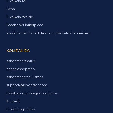
E-veikala īre
Cena
E-veikala izveide
Facebook Marketplace
Ideāli piemērots mobilajām un planšetdatoru ierīcēm
KOMPANIJA
eshoprent rekvizīti
Kāpēc eshoprent?
eshoprent atsauksmes
support@eshoprent.com
Pakalpojumu sniegšanas līgums
Kontakti
Privātuma politika