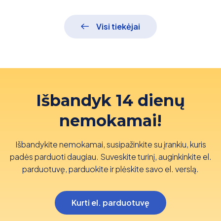
Visi tiekėjai
Išbandyk 14 dienų
nemokamai!
Išbandykite nemokamai, susipažinkite su įrankiu, kuris
padės parduoti daugiau. Suveskite turinį, auginkinkite el.
parduotuvę, parduokite ir plėskite savo el. verslą.
Kurti el. parduotuvę