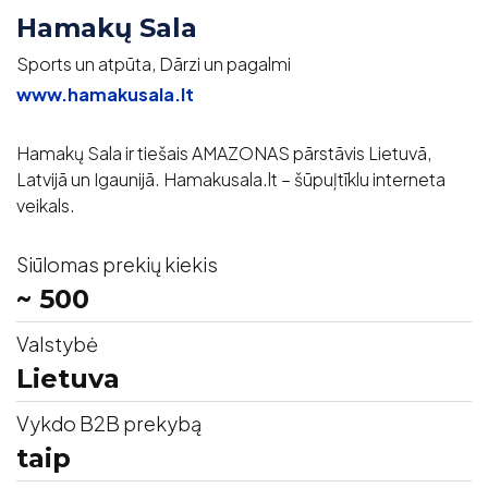
Hamakų Sala
Sports un atpūta, Dārzi un pagalmi
www.hamakusala.lt
Hamakų Sala ir tiešais AMAZONAS pārstāvis Lietuvā,
Latvijā un Igaunijā. Hamakusala.lt – šūpuļtīklu interneta
veikals.
Siūlomas prekių kiekis
~ 500
Valstybė
Lietuva
Vykdo B2B prekybą
taip