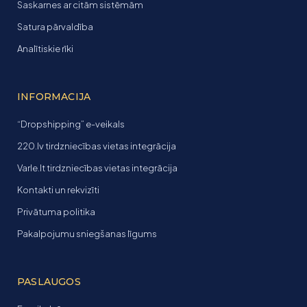
Saskarnes ar citām sistēmām
Satura pārvaldība
Analītiskie rīki
INFORMACIJA
“Dropshipping” e-veikals
220.lv tirdzniecības vietas integrācija
Varle.lt tirdzniecības vietas integrācija
Kontakti un rekvizīti
Privātuma politika
Pakalpojumu sniegšanas līgums
PASLAUGOS