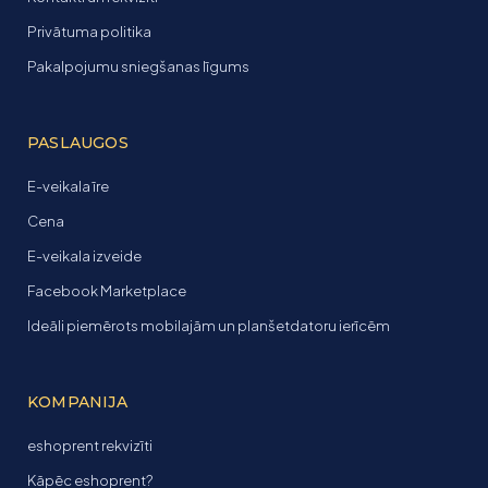
Privātuma politika
Pakalpojumu sniegšanas līgums
PASLAUGOS
E-veikala īre
Cena
E-veikala izveide
Facebook Marketplace
Ideāli piemērots mobilajām un planšetdatoru ierīcēm
KOMPANIJA
eshoprent rekvizīti
Kāpēc eshoprent?