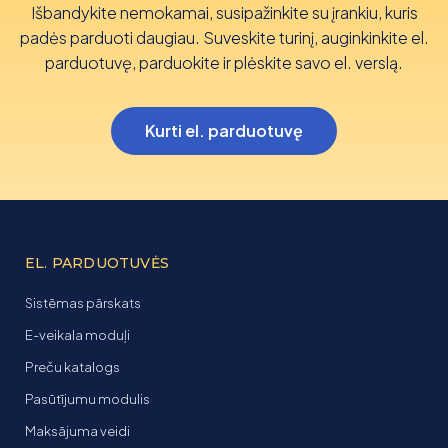
Išbandykite nemokamai, susipažinkite su įrankiu, kuris
padės parduoti daugiau. Suveskite turinį, auginkinkite el.
parduotuvę, parduokite ir plėskite savo el. verslą.
Kurti el. parduotuvę
EL. PARDUOTUVĖS
Sistēmas pārskats
E-veikala moduļi
Preču katalogs
Pasūtījumu modulis
Maksājuma veidi