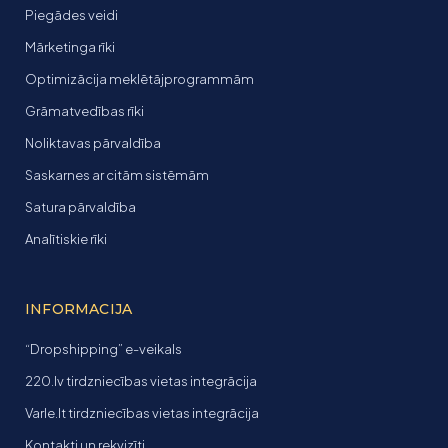
Piegādes veidi
Mārketinga rīki
Optimizācija meklētājprogrammām
Grāmatvedības rīki
Noliktavas pārvaldība
Saskarnes ar citām sistēmām
Satura pārvaldība
Analītiskie rīki
INFORMACIJA
“Dropshipping” e-veikals
220.lv tirdzniecības vietas integrācija
Varle.lt tirdzniecības vietas integrācija
Kontakti un rekvizīti