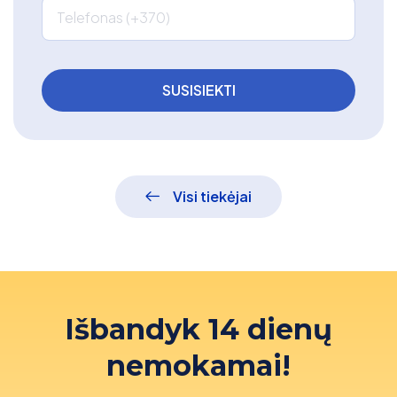
Telefonas (+370)
Visi tiekėjai
Išbandyk 14 dienų
nemokamai!