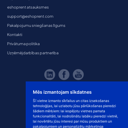
eshoprent atsauksmes
support@eshoprent.com
Pakalpojumu sniegšanas līgums
Kontakti
Privātuma politika
Uzņēmējdarbības partnerība
Mēs izmantojam sīkdatnes
Šī vietne izmanto sīkfailus un citas izsekošanas
tehnoloģijas, lai uzlabotu jūsu pārlūkošanas pieredzi
šādiem mērķiem:
lai iespējotu vietnes pamata
funkcionalitāti
,
lai nodrošinātu labāku pieredzi vietnē
,
lai novērtētu jūsu interesi par mūsu produktiem un
pakalpojumiem un personalizētu mārketinga