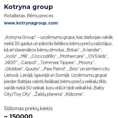
Kotryna group
Rotaļlietas, Bērnu preces
www.kotrynagroup.com
„Kotryna Group“ – uzņēmumu grupa, kas darbojas vairāk
nekā 30 gadus un pārstāv lielākos bērnu preču ražotājus,
kā arī slavenākos bērnu zīmolus „Britax“, „X-lander“,
„Joolz“, „Mili“, „Coccodrillo“, „Mothercare“, „OVS kids“,
„NEXT“, „Canpol“, „Tommee Tippee“, „Moony“,
„Globber“, Quurio“, „Paw Patrol“, „Brio“ un simtiem citu
Lietuvā, Latvijā, Igaunijā un Somijā. Uzņēmumu grupai
pieder Baltijas valstīs lielākais bērnu preču veikalu tīkls,
vairāk nekā 50 veikali, kuru vidū ir tādi veikali kā „Baby
City/Toy City“, „Žaislų planeta“ „Kidzone“.
Siūlomas prekių kiekis
~ 150000