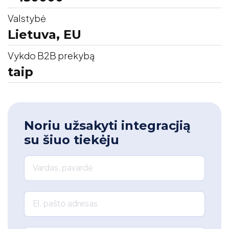
Valstybė
Lietuva, EU
Vykdo B2B prekybą
taip
Noriu užsakyti integracjią
su šiuo tiekėju
Vardas, pavardė
El. pašto adresas