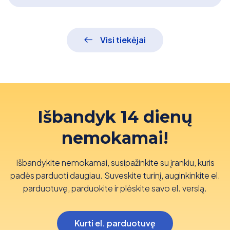
Visi tiekėjai
Išbandyk 14 dienų
nemokamai!
Išbandykite nemokamai, susipažinkite su įrankiu, kuris
padės parduoti daugiau. Suveskite turinį, auginkinkite el.
parduotuvę, parduokite ir plėskite savo el. verslą.
Kurti el. parduotuvę