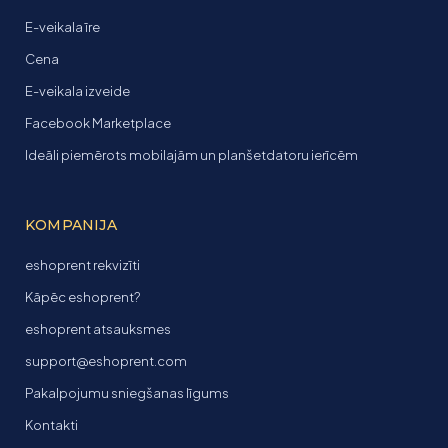
E-veikala īre
Cena
E-veikala izveide
Facebook Marketplace
Ideāli piemērots mobilajām un planšetdatoru ierīcēm
KOMPANIJA
eshoprent rekvizīti
Kāpēc eshoprent?
eshoprent atsauksmes
support@eshoprent.com
Pakalpojumu sniegšanas līgums
Kontakti