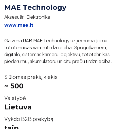
MAE Technology
Aksesuāri, Elektronika
www.mae.lt
Galvenā UAB MAE Technology uzņēmuma joma –
fototehnikas vairumtirdzniecība. Spoguļkameru,
digitālo, sistēmas kameru, objektīvu, fototehnikas
piederumu, akumulatoru un citu preču tirdzniecība.
Siūlomas prekių kiekis
~ 500
Valstybė
Lietuva
Vykdo B2B prekybą
taip