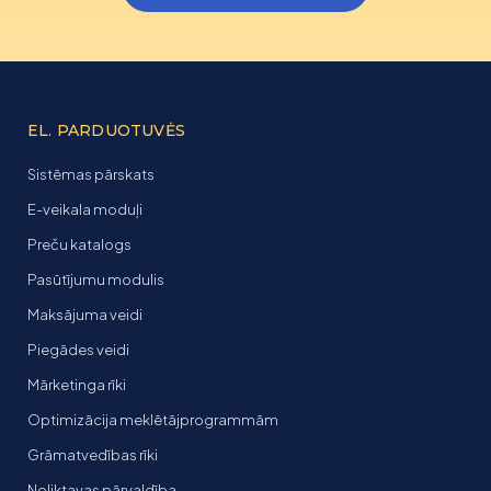
EL. PARDUOTUVĖS
Sistēmas pārskats
E-veikala moduļi
Preču katalogs
Pasūtījumu modulis
Maksājuma veidi
Piegādes veidi
Mārketinga rīki
Optimizācija meklētājprogrammām
Grāmatvedības rīki
Noliktavas pārvaldība