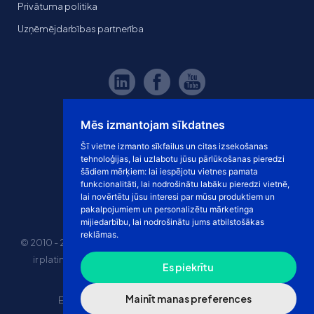
Privātuma politika
Uzņēmējdarbības partnerība
Mēs izmantojam sīkdatnes
Šī vietne izmanto sīkfailus un citas izsekošanas
tehnoloģijas, lai uzlabotu jūsu pārlūkošanas pieredzi
šādiem mērķiem:
lai iespējotu vietnes pamata
funkcionalitāti
,
lai nodrošinātu labāku pieredzi vietnē
,
lai novērtētu jūsu interesi par mūsu produktiem un
pakalpojumiem un personalizētu mārketinga
mijiedarbību
,
lai nodrošinātu jums atbilstošākas
reklāmas
.
© 2010 - 2026 eshoprent prekinis ženklas saugomas. Kopijuoti
ir platinti svetainės turinį be sutikimo griežtai draudžiama.
Es piekrītu
Kainos nurodytos be PVM
Mainīt manas preferences
E-veikala īres cena
“Dropshipping” e-veikals