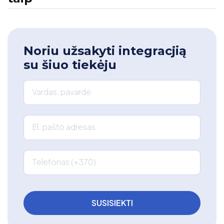
Noriu užsakyti integracjią
su šiuo tiekėju
Vardas, pavardė
El. pašto adresas
Telefonas (+370)