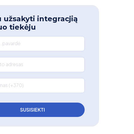
 užsakyti integracjią
uo tiekėju
, pavardė
što adresas
nas (+370)