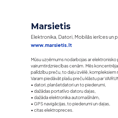
Marsietis
Elektronika, Datori, Mobilās ierīces un 
www.marsietis.lt
Mūsu uzņēmums nodarbojas ar elektronisko p
vairumtirdzniecības cenām. Mēs koncentrējam
palīdzību preču, to daļu izvēlē, kompleksiem
Varam piedāvāt plašu preču klāstu par VA
• datori, planšetdatori un to piederumi,
• dažādas portatīvo datoru daļas,
• dažāda elektronika automašīnām,
• GPS navigācijas, to piederumi un daļas,
• citas elektropreces.