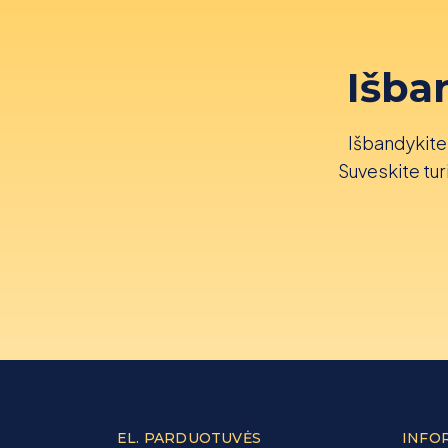
Išba
Išbandykite 
Suveskite turi
EL. PARDUOTUVĖS
INFO