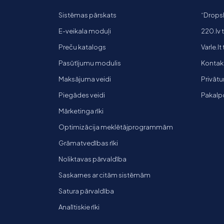
Sistēmas pārskats
“Dropsh
E-veikala moduļi
220.lv 
Preču katalogs
Varle.lt
Pasūtījumu modulis
Kontakti
Maksājuma veidi
Privātu
Piegādes veidi
Pakalp
Mārketinga rīki
Optimizācija meklētājprogrammām
Grāmatvedības rīki
Noliktavas pārvaldība
Saskarnes ar citām sistēmām
Satura pārvaldība
Analītiskie rīki