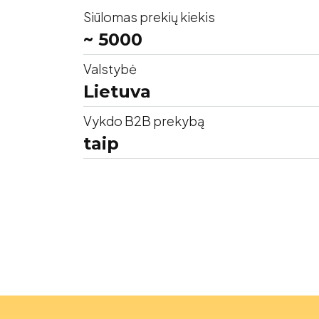
Siūlomas prekių kiekis
~ 5000
Valstybė
Lietuva
Vykdo B2B prekybą
taip