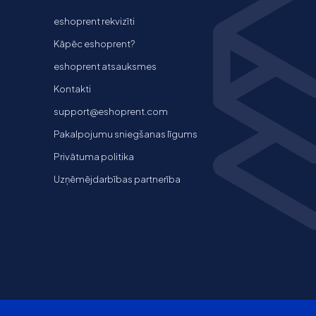
eshoprent rekvizīti
Kāpēc eshoprent?
eshoprent atsauksmes
Kontakti
support@eshoprent.com
Pakalpojumu sniegšanas līgums
Privātuma politika
Uzņēmējdarbības partnerība