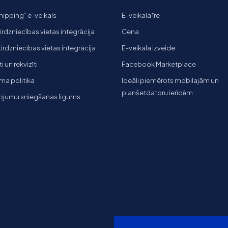
ipping” e-veikals
E-veikala īre
tirdzniecības vietas integrācija
Cena
 tirdzniecības vietas integrācija
E-veikala izveide
 un rekvizīti
Facebook Marketplace
ma politika
Ideāli piemērots mobilajām un
planšetdatoru ierīcēm
ojumu sniegšanas līgums