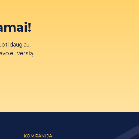
amai!
uoti daugiau.
avo el. verslą.
KOMPANIJA