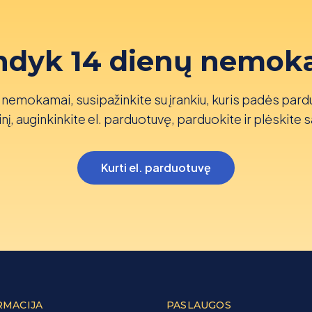
ndyk 14 dienų nemok
nemokamai, susipažinkite su įrankiu, kuris padės pard
nį, auginkinkite el. parduotuvę, parduokite ir plėskite s
Kurti el. parduotuvę
RMACIJA
PASLAUGOS