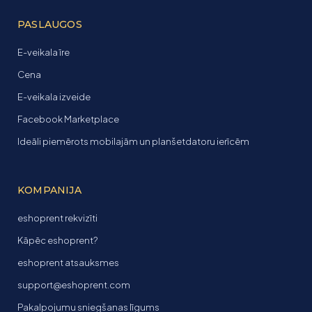
PASLAUGOS
E-veikala īre
Cena
E-veikala izveide
Facebook Marketplace
Ideāli piemērots mobilajām un planšetdatoru ierīcēm
KOMPANIJA
eshoprent rekvizīti
Kāpēc eshoprent?
eshoprent atsauksmes
support@eshoprent.com
Pakalpojumu sniegšanas līgums