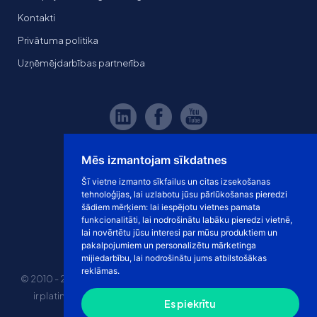
Kontakti
Privātuma politika
Uzņēmējdarbības partnerība
Mēs izmantojam sīkdatnes
Šī vietne izmanto sīkfailus un citas izsekošanas
tehnoloģijas, lai uzlabotu jūsu pārlūkošanas pieredzi
šādiem mērķiem:
lai iespējotu vietnes pamata
funkcionalitāti
,
lai nodrošinātu labāku pieredzi vietnē
,
lai novērtētu jūsu interesi par mūsu produktiem un
pakalpojumiem un personalizētu mārketinga
mijiedarbību
,
lai nodrošinātu jums atbilstošākas
reklāmas
.
© 2010 - 2026 eshoprent prekinis ženklas saugomas. Kopijuoti
ir platinti svetainės turinį be sutikimo griežtai draudžiama.
Es piekrītu
Kainos nurodytos be PVM