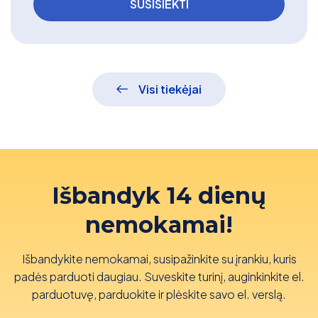
Visi tiekėjai
Išbandyk 14 dienų
nemokamai!
Išbandykite nemokamai, susipažinkite su įrankiu, kuris
padės parduoti daugiau. Suveskite turinį, auginkinkite el.
parduotuvę, parduokite ir plėskite savo el. verslą.