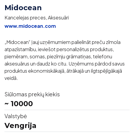
Midocean
Kancelejas preces, Aksesuāri
www.midocean.com
„Midocean“ ļauj uzņēmumiem palielināt preču zīmola
atpazīstamību, ieviešot personalizētus produktus,
piemēram, somas, piezīmju grāmatiņas, telefonu
aksesuārus un daudz ko citu. Uzņēmums pārdod savus
produktus ekonomiskākajā, ātrākajā un ilgtspējīgākajā
veidā.
Siūlomas prekių kiekis
~ 10000
Valstybė
Vengrija