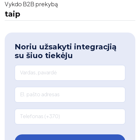
Vykdo B2B prekybą
taip
Noriu užsakyti integracjią
su šiuo tiekėju
Vardas, pavardė
El. pašto adresas
Telefonas (+370)