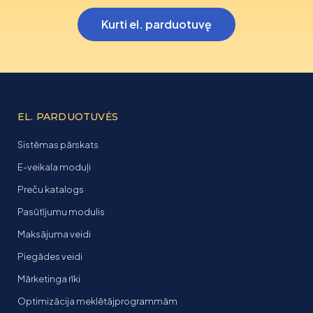
Kurti el. parduotuvę
EL. PARDUOTUVĖS
Sistēmas pārskats
E-veikala moduļi
Preču katalogs
Pasūtījumu modulis
Maksājuma veidi
Piegādes veidi
Mārketinga rīki
Optimizācija meklētājprogrammām