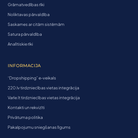
Grāmatvedības rīki
Noliktavas pārvaldība
Saskarnes ar citām sistēmām
Satura pārvaldība
Analītiskie rīki
INFORMACIJA
“Dropshipping” e-veikals
220.lv tirdzniecības vietas integrācija
Varle.lt tirdzniecības vietas integrācija
Kontakti un rekvizīti
Privātuma politika
Pakalpojumu sniegšanas līgums