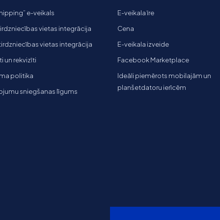
ipping” e-veikals
E-veikala īre
tirdzniecības vietas integrācija
Cena
 tirdzniecības vietas integrācija
E-veikala izveide
 un rekvizīti
Facebook Marketplace
ma politika
Ideāli piemērots mobilajām un
planšetdatoru ierīcēm
ojumu sniegšanas līgums