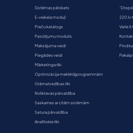
Sistēmas pārskats
“Dropsh
E-veikala moduļi
220.lv 
Preču katalogs
Varle.lt
Pasūtījumu modulis
Kontakti
Maksājuma veidi
Privātu
Piegādes veidi
Pakalp
Mārketinga rīki
Optimizācija meklētājprogrammām
Grāmatvedības rīki
Noliktavas pārvaldība
Saskarnes ar citām sistēmām
Satura pārvaldība
Analītiskie rīki