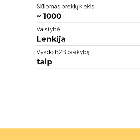
Siūlomas prekių kiekis
~ 1000
Valstybė
Lenkija
Vykdo B2B prekybą
taip