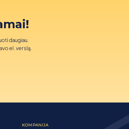
amai!
uoti daugiau.
avo el. verslą.
KOMPANIJA