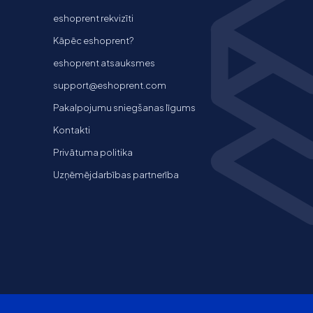
eshoprent rekvizīti
Kāpēc eshoprent?
eshoprent atsauksmes
support@eshoprent.com
Pakalpojumu sniegšanas līgums
Kontakti
Privātuma politika
Uzņēmējdarbības partnerība