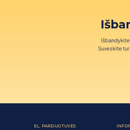
Išba
Išbandykite 
Suveskite turi
EL. PARDUOTUVĖS
INFO