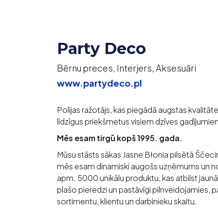
Party Deco
Bērnu preces, Interjers, Aksesuāri
www.partydeco.pl
Polijas ražotājs, kas piegādā augstas kvalitā
līdzīgus priekšmetus visiem dzīves gadījumie
Mēs esam tirgū kopš 1995. gada.
Mūsu stāsts sākas Jasne Błonia pilsētā Ščec
mēs esam dinamiski augošs uzņēmums un noza
apm. 5000 unikālu produktu, kas atbilst ja
plašo pieredzi un pastāvīgi pilnveidojamies, 
sortimentu, klientu un darbinieku skaitu.