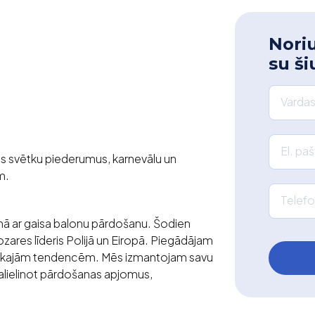
Noriu
su ši
Vardas
El. pa
tes svētku piederumus, karnevālu un
m.
Telefo
inā ar gaisa balonu pārdošanu. Šodien
res līderis Polijā un Eiropā. Piegādājam
unākajām tendencēm. Mēs izmantojam savu
palielinot pārdošanas apjomus,