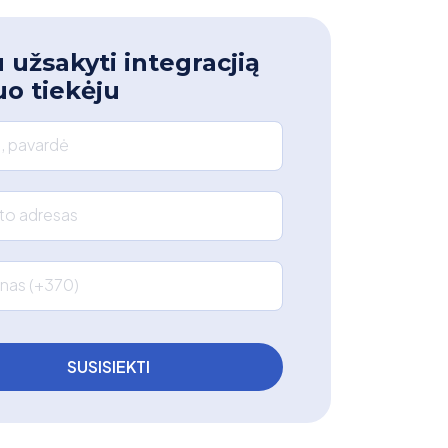
 užsakyti integracjią
uo tiekėju
, pavardė
što adresas
nas (+370)