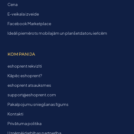
Cena
E-veikala izveide
Facebook Marketplace
Ideāli piemērots mobilajām un planšetdatoru ierīcēm
KOMPANIJA
eshoprent rekvizīti
Kāpēc eshoprent?
eshoprent atsauksmes
support@eshoprent.com
Pakalpojumu sniegšanas līgums
Kontakti
Privātuma politika
Uzņēmējdarbības partnerība