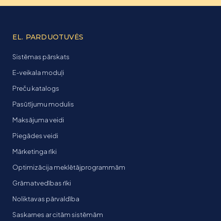
EL. PARDUOTUVĖS
Sistēmas pārskats
E-veikala moduļi
Preču katalogs
Pasūtījumu modulis
Maksājuma veidi
Piegādes veidi
Mārketinga rīki
Optimizācija meklētājprogrammām
Grāmatvedības rīki
Noliktavas pārvaldība
Saskarnes ar citām sistēmām