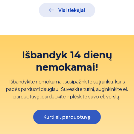
Visi tiekėjai
Išbandyk 14 dienų
nemokamai!
Išbandykite nemokamai, susipažinkite su įrankiu, kuris
padės parduoti daugiau. Suveskite turinį, auginkinkite el.
parduotuvę, parduokite ir plėskite savo el. verslą.
Kurti el. parduotuvę