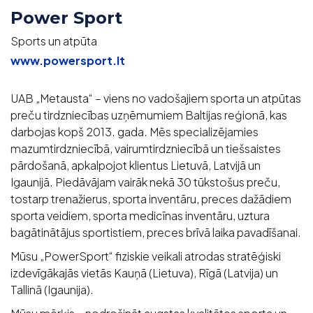
Power Sport
Sports un atpūta
www.powersport.lt
UAB „Metausta“ – viens no vadošajiem sporta un atpūtas
preču tirdzniecības uzņēmumiem Baltijas reģionā, kas
darbojas kopš 2013. gada. Mēs specializējamies
mazumtirdzniecībā, vairumtirdzniecībā un tiešsaistes
pārdošanā, apkalpojot klientus Lietuvā, Latvijā un
Igaunijā. Piedāvājam vairāk nekā 30 tūkstošus preču,
tostarp trenažierus, sporta inventāru, preces dažādiem
sporta veidiem, sporta medicīnas inventāru, uztura
bagātinātājus sportistiem, preces brīvā laika pavadīšanai.
Mūsu „PowerSport“ fiziskie veikali atrodas stratēģiski
izdevīgākajās vietās Kauņā (Lietuva), Rīgā (Latvija) un
Tallinā (Igaunija).