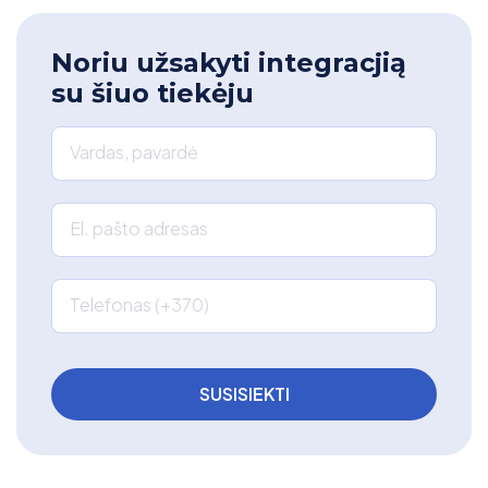
Noriu užsakyti integracjią
su šiuo tiekėju
Vardas, pavardė
El. pašto adresas
Telefonas (+370)