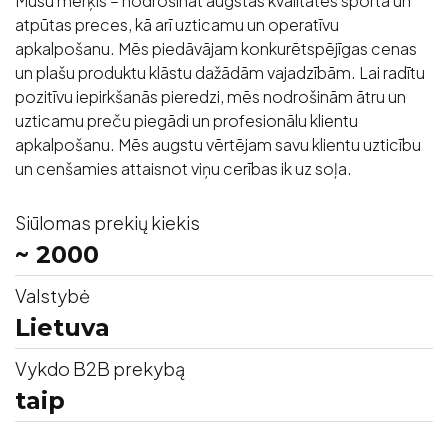
Mūsu mērķis – nodrošināt augstas kvalitātes sporta un
atpūtas preces, kā arī uzticamu un operatīvu
apkalpošanu. Mēs piedāvājam konkurētspējīgas cenas
un plašu produktu klāstu dažādām vajadzībām. Lai radītu
pozitīvu iepirkšanās pieredzi, mēs nodrošinām ātru un
uzticamu preču piegādi un profesionālu klientu
apkalpošanu. Mēs augstu vērtējam savu klientu uzticību
un cenšamies attaisnot viņu cerības ik uz soļa.
Siūlomas prekių kiekis
~ 2000
Valstybė
Lietuva
Vykdo B2B prekybą
taip