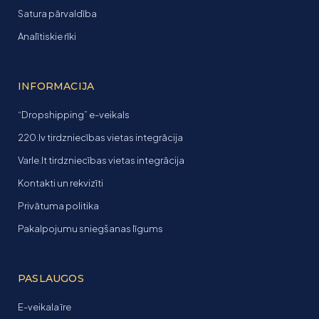
Satura pārvaldība
Analītiskie rīki
INFORMACIJA
“Dropshipping” e-veikals
220.lv tirdzniecības vietas integrācija
Varle.lt tirdzniecības vietas integrācija
Kontakti un rekvizīti
Privātuma politika
Pakalpojumu sniegšanas līgums
PASLAUGOS
E-veikala īre