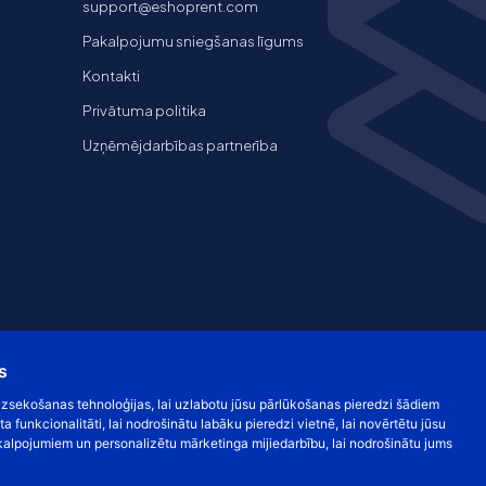
support@eshoprent.com
Pakalpojumu sniegšanas līgums
Kontakti
Privātuma politika
Uzņēmējdarbības partnerība
s
s izsekošanas tehnoloģijas, lai uzlabotu jūsu pārlūkošanas pieredzi šādiem
ta funkcionalitāti
,
lai nodrošinātu labāku pieredzi vietnē
,
lai novērtētu jūsu
kalpojumiem un personalizētu mārketinga mijiedarbību
,
lai nodrošinātu jums