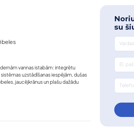
Noriu
su ši
Mēbeles
Vardas
El. pa
dernām vannas istabām: integrētu
as sistēmas uzstādīšanas iespējām, dušas
mēbeles, jaucējkrānus un plašu dažādu
Telefo