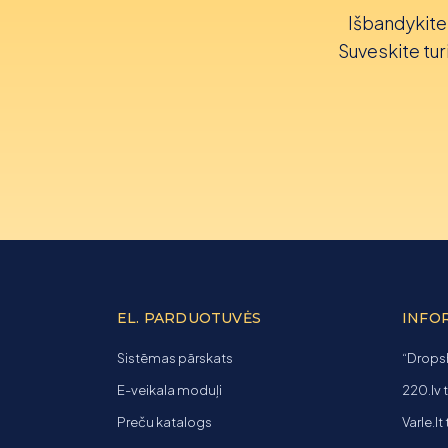
Išbandykite 
Suveskite turi
EL. PARDUOTUVĖS
INFO
Sistēmas pārskats
“Dropsh
E-veikala moduļi
220.lv 
Preču katalogs
Varle.lt