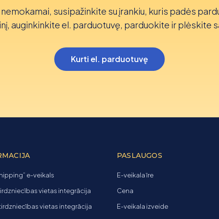
nemokamai, susipažinkite su įrankiu, kuris padės pard
nį, auginkinkite el. parduotuvę, parduokite ir plėskite s
Kurti el. parduotuvę
RMACIJA
PASLAUGOS
ipping” e-veikals
E-veikala īre
tirdzniecības vietas integrācija
Cena
 tirdzniecības vietas integrācija
E-veikala izveide