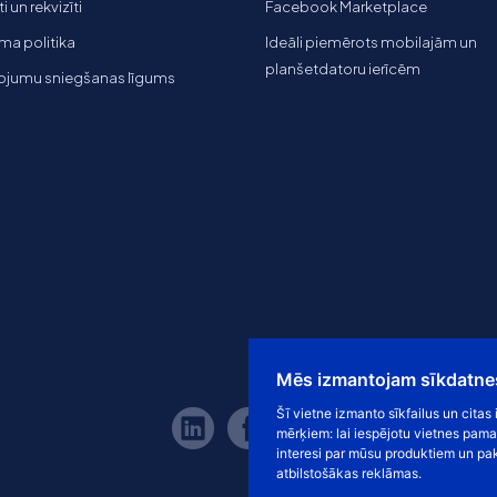
 un rekvizīti
Facebook Marketplace
ma politika
Ideāli piemērots mobilajām un
planšetdatoru ierīcēm
ojumu sniegšanas līgums
Mēs izmantojam sīkdatne
Šī vietne izmanto sīkfailus un cita
mērķiem:
lai iespējotu vietnes pama
interesi par mūsu produktiem un pa
atbilstošākas reklāmas
.