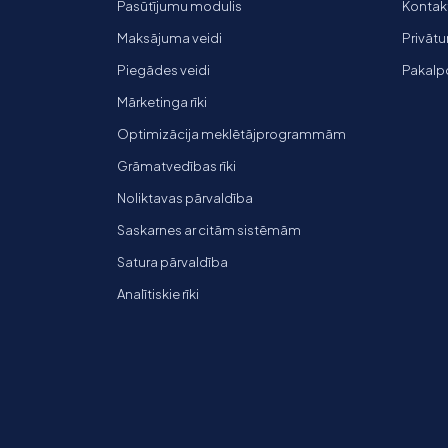
Pasūtījumu modulis
Kontakti
Maksājuma veidi
Privātu
Piegādes veidi
Pakalp
Mārketinga rīki
Optimizācija meklētājprogrammām
Grāmatvedības rīki
Noliktavas pārvaldība
Saskarnes ar citām sistēmām
Satura pārvaldība
Analītiskie rīki