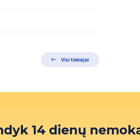
Visi tiekėjai
ndyk 14 dienų nemok