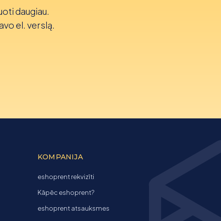
uoti daugiau.
avo el. verslą.
KOMPANIJA
eshoprent rekvizīti
Kāpēc eshoprent?
eshoprent atsauksmes