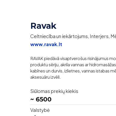
Ravak
Celtniecība un iekārtojums, Interjers, 
www.ravak.lt
RAVAK piedāvā visaptverošus risinājumus mo
produktu sēriju, akrila vannas ar hidromasāž
kabīnes un durvis, izlietnes, vannas istabas 
aksesuāru izvēli.
Siūlomas prekių kiekis
~ 6500
Valstybė