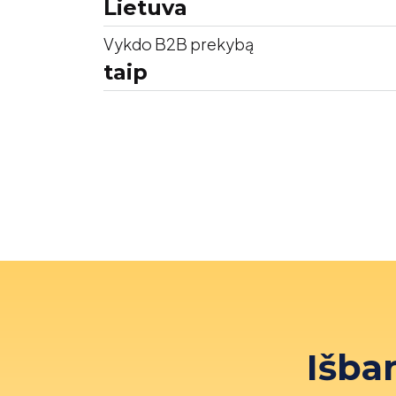
Lietuva
Vykdo B2B prekybą
taip
Išba