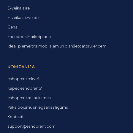
E-veikala īre
E-veikala izveide
Cena
Facebook Marketplace
Ideāli piemērots mobilajām un planšetdatoru ierīcēm
KOMPANIJA
eshoprent rekvizīti
Kāpēc eshoprent?
eshoprent atsauksmes
Pakalpojumu sniegšanas līgums
Kontakti
support@eshoprent.com