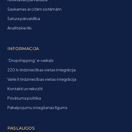
Saskarnes ar citām sistēmām
Satura pārvaldība
Analītiskie rīki
INFORMACIJA
“Dropshipping” e-veikals
220.lv tirdzniecības vietas integrācija
Varle.lt tirdzniecības vietas integrācija
Kontakti un rekvizīti
Privātuma politika
Pakalpojumu sniegšanas līgums
PASLAUGOS