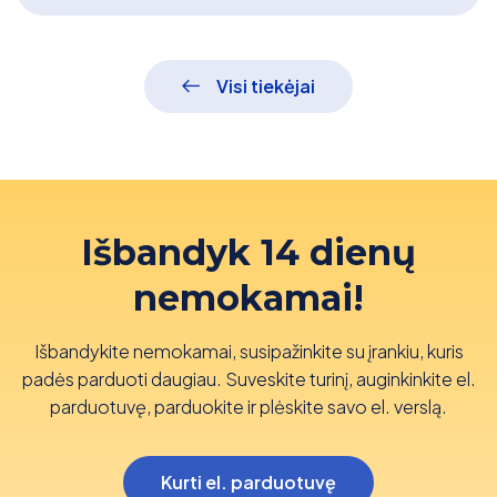
Visi tiekėjai
Išbandyk 14 dienų
nemokamai!
Išbandykite nemokamai, susipažinkite su įrankiu, kuris
padės parduoti daugiau. Suveskite turinį, auginkinkite el.
parduotuvę, parduokite ir plėskite savo el. verslą.
Kurti el. parduotuvę