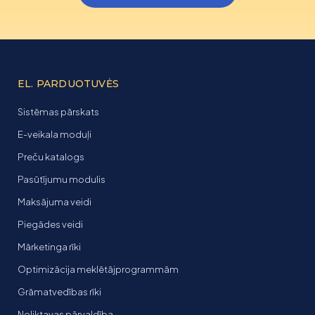
EL. PARDUOTUVĖS
Sistēmas pārskats
E-veikala moduļi
Preču katalogs
Pasūtījumu modulis
Maksājuma veidi
Piegādes veidi
Mārketinga rīki
Optimizācija meklētājprogrammām
Grāmatvedības rīki
Noliktavas pārvaldība