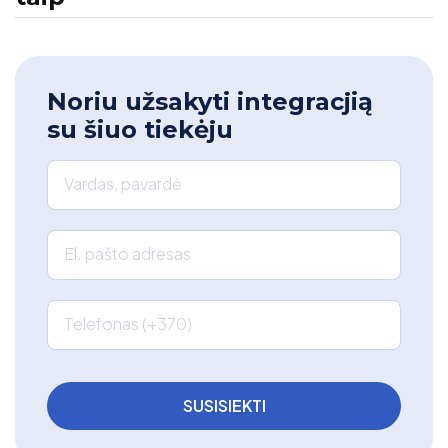
Noriu užsakyti integracjią
su šiuo tiekėju
Vardas, pavardė
El. pašto adresas
Telefonas (+370)