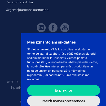
Privātuma politika
Uzņēmējdarbības partnerība
Mēs izmantojam sīkdatnes
Šī vietne izmanto sīkfailus un citas izsekošanas
tehnoloģijas, lai uzlabotu jūsu pārlūkošanas pieredzi
šādiem mērķiem:
lai iespējotu vietnes pamata
funkcionalitāti
,
lai nodrošinātu labāku pieredzi vietnē
,
lai novērtētu jūsu interesi par mūsu produktiem un
pakalpojumiem un personalizētu mārketinga
mijiedarbību
,
lai nodrošinātu jums atbilstošākas
reklāmas
.
© 2010 - 2026 eshoprent prekinis ženklas saugomas. Kopijuoti
ir platinti svetainės turinį be sutikimo griežtai draudžiama.
Es piekrītu
Kainos nurodytos be PVM
Mainīt manas preferences
E-veikala īres cena
“Dropshipping” e-veikals