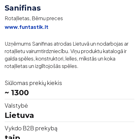
Sanifinas
Rotaļlietas, Bērnu preces
www.funtastik.lt
Uzņēmums Sanifinas atrodas Lietuvā un nodarbojas ar
rotaļlietu vairumtirdzniecību. Viņu produktu katalogā ir
galda spēles, konstruktori, lelles, mīkstās un koka
rotaļlietas un izglītojošās spēles.
Siūlomas prekių kiekis
~ 1300
Valstybė
Lietuva
Vykdo B2B prekybą
taip