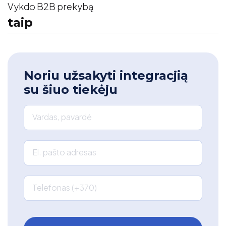
Vykdo B2B prekybą
taip
Noriu užsakyti integracjią
su šiuo tiekėju
Vardas, pavardė
El. pašto adresas
Telefonas (+370)