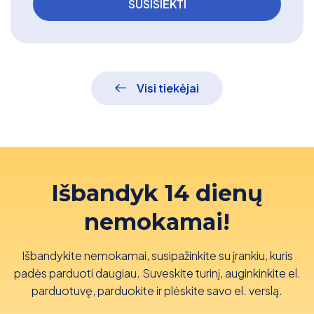
Visi tiekėjai
Išbandyk 14 dienų
nemokamai!
Išbandykite nemokamai, susipažinkite su įrankiu, kuris
padės parduoti daugiau. Suveskite turinį, auginkinkite el.
parduotuvę, parduokite ir plėskite savo el. verslą.