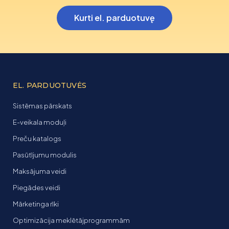
Kurti el. parduotuvę
EL. PARDUOTUVĖS
Sistēmas pārskats
E-veikala moduļi
Preču katalogs
Pasūtījumu modulis
Maksājuma veidi
Piegādes veidi
Mārketinga rīki
Optimizācija meklētājprogrammām