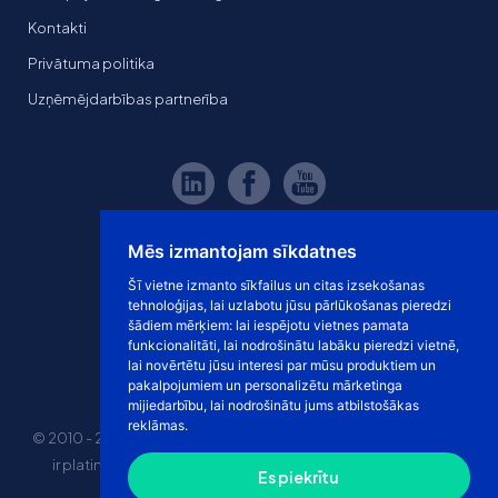
Kontakti
Privātuma politika
Uzņēmējdarbības partnerība
Mēs izmantojam sīkdatnes
Šī vietne izmanto sīkfailus un citas izsekošanas
tehnoloģijas, lai uzlabotu jūsu pārlūkošanas pieredzi
šādiem mērķiem:
lai iespējotu vietnes pamata
funkcionalitāti
,
lai nodrošinātu labāku pieredzi vietnē
,
lai novērtētu jūsu interesi par mūsu produktiem un
pakalpojumiem un personalizētu mārketinga
mijiedarbību
,
lai nodrošinātu jums atbilstošākas
reklāmas
.
© 2010 - 2026 eshoprent prekinis ženklas saugomas. Kopijuoti
ir platinti svetainės turinį be sutikimo griežtai draudžiama.
Es piekrītu
Kainos nurodytos be PVM