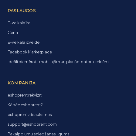
PASLAUGOS
E-veikala īre
Cena
E-veikala izveide
Facebook Marketplace
Ideāli piemērots mobilajām un planšetdatoru ierīcēm
KOMPANIJA
eshoprent rekvizīti
Kāpēc eshoprent?
eshoprent atsauksmes
support@eshoprent.com
Pakalpojumu sniegšanas līgums