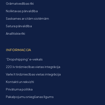
Grāmatvedības rīki
Noliktavas pārvaldība
Saskarnes ar citām sistēmām
Satura pārvaldība
Analītiskie rīki
INFORMACIJA
“Dropshipping” e-veikals
220.lv tirdzniecības vietas integrācija
Varle.lt tirdzniecības vietas integrācija
Kontakti un rekvizīti
Privātuma politika
Pakalpojumu sniegšanas līgums