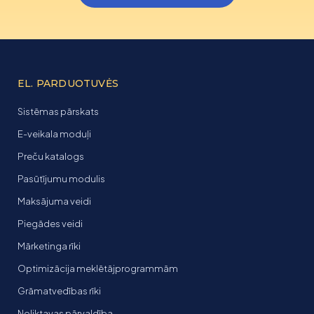
EL. PARDUOTUVĖS
Sistēmas pārskats
E-veikala moduļi
Preču katalogs
Pasūtījumu modulis
Maksājuma veidi
Piegādes veidi
Mārketinga rīki
Optimizācija meklētājprogrammām
Grāmatvedības rīki
Noliktavas pārvaldība