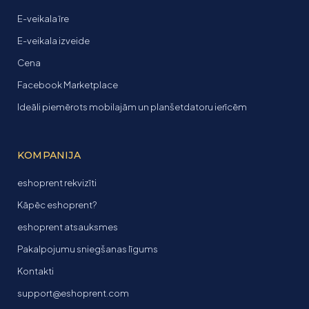
E-veikala īre
E-veikala izveide
Cena
Facebook Marketplace
Ideāli piemērots mobilajām un planšetdatoru ierīcēm
KOMPANIJA
eshoprent rekvizīti
Kāpēc eshoprent?
eshoprent atsauksmes
Pakalpojumu sniegšanas līgums
Kontakti
support@eshoprent.com