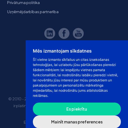
Privātuma politika
Uzņēmējdarbības partnerība
Mēs izmantojam sīkdatnes
Šī vietne izmanto sīkfailus un citas izsekošanas
tehnoloģijas, lai uzlabotu jūsu pārlūkošanas pieredzi
šādiem mērķiem:
lai iespējotu vietnes pamata
funkcionalitāti
,
lai nodrošinātu labāku pieredzi vietnē
,
lai novērtētu jūsu interesi par mūsu produktiem un
pakalpojumiem un personalizētu mārketinga
mijiedarbību
,
lai nodrošinātu jums atbilstošākas
reklāmas
.
© 2010 - 2026 eshoprent prekinis ženklas saugomas. Kopijuoti
ir platinti svetainės turinį be sutikimo griežtai draudžiama.
Es piekrītu
Kainos nurodytos be PVM
Mainīt manas preferences
E-veikala īres cena
“Dropshipping” e-veikals