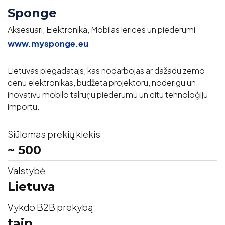
Sponge
Aksesuāri, Elektronika, Mobilās ierīces un piederumi
www.mysponge.eu
Lietuvas piegādātājs, kas nodarbojas ar dažādu zemo
cenu elektronikas, budžeta projektoru, noderīgu un
inovatīvu mobilo tālruņu piederumu un citu tehnoloģiju
importu.
Siūlomas prekių kiekis
~ 500
Valstybė
Lietuva
Vykdo B2B prekybą
taip