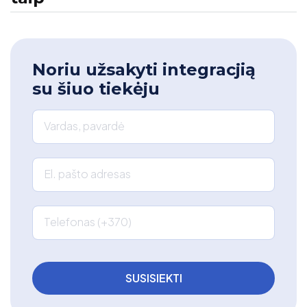
Noriu užsakyti integracjią
su šiuo tiekėju
Vardas, pavardė
El. pašto adresas
Telefonas (+370)