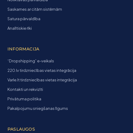
Saskarnes ar citām sistēmām
Satura pārvaldība
Analītiskie rīki
INFORMACIJA
“Dropshipping” e-veikals
220.lv tirdzniecības vietas integrācija
Varle.lt tirdzniecības vietas integrācija
Kontakti un rekvizīti
Privātuma politika
Pakalpojumu sniegšanas līgums
PASLAUGOS