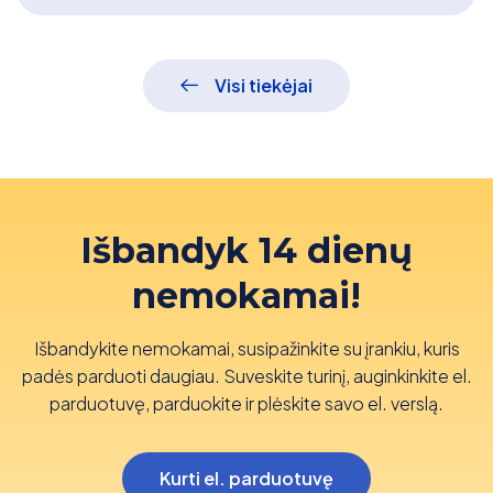
Visi tiekėjai
Išbandyk 14 dienų
nemokamai!
Išbandykite nemokamai, susipažinkite su įrankiu, kuris
padės parduoti daugiau. Suveskite turinį, auginkinkite el.
parduotuvę, parduokite ir plėskite savo el. verslą.
Kurti el. parduotuvę