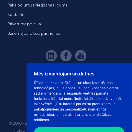
Pakalpojumu sniegšanas līgums
Kontakti
Privātuma politika
Uzņēmējdarbības partnerība
Mēs izmantojam sīkdatnes
Šī vietne izmanto sīkfailus un citas izsekošanas
tehnoloģijas, lai uzlabotu jūsu pārlūkošanas pieredzi
šādiem mērķiem:
lai iespējotu vietnes pamata
funkcionalitāti
,
lai nodrošinātu labāku pieredzi vietnē
,
lai novērtētu jūsu interesi par mūsu produktiem un
pakalpojumiem un personalizētu mārketinga
mijiedarbību
,
lai nodrošinātu jums atbilstošākas
reklāmas
.
© 2010 - 2026 eshoprent prekinis ženklas saugomas. Kopijuoti
ir platinti svetainės turinį be sutikimo griežtai draudžiama.