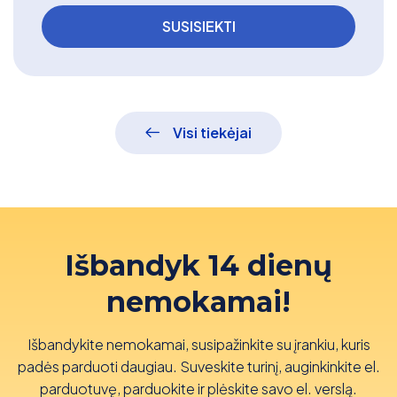
Visi tiekėjai
Išbandyk 14 dienų
nemokamai!
Išbandykite nemokamai, susipažinkite su įrankiu, kuris
padės parduoti daugiau. Suveskite turinį, auginkinkite el.
parduotuvę, parduokite ir plėskite savo el. verslą.