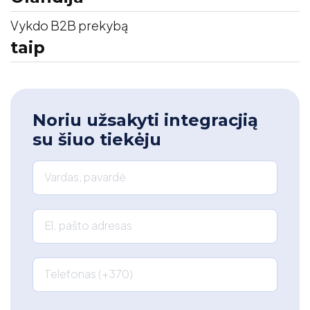
Vykdo B2B prekybą
taip
Noriu užsakyti integracjią
su šiuo tiekėju
Vardas, pavardė
El. pašto adresas
Telefonas (+370)