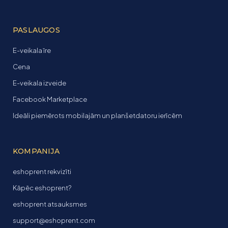
PASLAUGOS
E-veikala īre
Cena
E-veikala izveide
Facebook Marketplace
Ideāli piemērots mobilajām un planšetdatoru ierīcēm
KOMPANIJA
eshoprent rekvizīti
Kāpēc eshoprent?
eshoprent atsauksmes
support@eshoprent.com