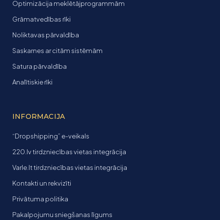
Optimizācija meklētājprogrammām
Grāmatvedības rīki
Noliktavas pārvaldība
Saskarnes ar citām sistēmām
Satura pārvaldība
Analītiskie rīki
INFORMACIJA
“Dropshipping” e-veikals
220.lv tirdzniecības vietas integrācija
Varle.lt tirdzniecības vietas integrācija
Kontakti un rekvizīti
Privātuma politika
Pakalpojumu sniegšanas līgums