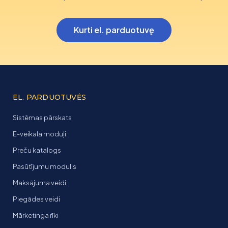
Kurti el. parduotuvę
EL. PARDUOTUVĖS
Sistēmas pārskats
E-veikala moduļi
Preču katalogs
Pasūtījumu modulis
Maksājuma veidi
Piegādes veidi
Mārketinga rīki