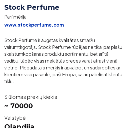
Stock Perfume
Parfimērija
www.stockperfume.com
Stock Perfume ir augstas kvalitātes smaržu
vairumtirgotājs. Stock Perfume rūpējas ne tikai par plašu
skaistumkopšanas produktu sortimentu, bet arī tā
vadību, tāpēc visas meklētās preces varat atrast vienā
vietnē. Piegādātāja mērķis ir apkalpot un sadarboties ar
klientiem visā pasaulē, īpaši Eiropā, kā arī palielināt klientu
tīklu.
Siūlomas prekių kiekis
~ 70000
Valstybė
Olandija